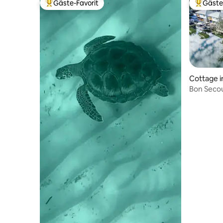
Gäste-Favorit
Gäste
Beliebter Gäste-Favorit.
Beliebte
Cottage i
Bon Secou
Fluss