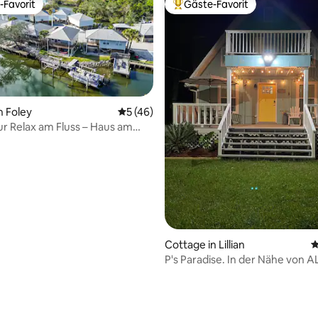
-Favorit
Gäste-Favorit
r Gäste-Favorit.
Beliebter Gäste-Favorit.
n Foley
Durchschnittliche Bewertung: 5 von 5, 
5 (46)
r Relax am Fluss – Haus am
Cottage in Lillian
D
P's Paradise. In der Nähe von A