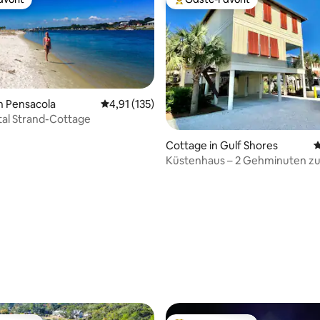
vorit
Beliebter Gäste-Favorit.
n Pensacola
Durchschnittliche Bewertung: 4,91 von 5, 1
4,91 (135)
tal Strand-Cottage
Cottage in Gulf Shores
D
Küstenhaus – 2 Gehminuten z
– Haustiere übernachten koste
ertung: 4,96 von 5, 51 Bewertungen