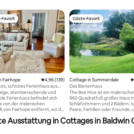
-Favorit
Gäste-Favorit
r Gäste-Favorit.
Gäste-Favorit
n Fairhope
Durchschnittliche Bewertung: 4,96 von 5, 1
4,96 (139)
Cottage in Summerdale
D
rtung: 4,88 von 5, 101 Bewertungen
s, schickes Ferienhaus aus
Das Bienenhaus
r Jahren, 1/4 Meile von der
ssige, atemberaubende und
The Bee Hive ist ein malerische
fernt
le Ferienhaus befindet sich
960 Quadratfuß großes Haus m
ks von der malerischen
Schlafzimmern und 2 Bädern. Id
t von Fairhope entfernt, wo du
Paare, Familien oder Freunde, 
inkaufsmöglichkeiten,
Auszeit zu nehmen. Überdach
te Ausstattung in Cottages in Baldwin
Restaurants, Kunstgalerien,
Parkplatz! Genieße die Verand
 unseren schönen Pier findest.
untere Terrasse mit Blick auf di
e dich in dem bezaubernden
Die Gegend hat viel zu bieten: 