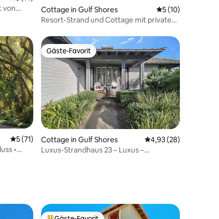
t von
Cottage in Gulf Shores
Durchschnittliche
5 (10)
Resort-Strand und Cottage mit privatem
Pool
Gäste-Favorit
Gäste-Favorit
82 Bewertungen
Durchschnittliche Bewertung: 5 von 5, 71 Bewertungen
5 (71)
Cottage in Gulf Shores
Durchschnittliche Be
4,93 (28)
luss •
Luxus-Strandhaus 23 – Luxus –
le
Spaziergang zum Strand – Privatsphäre
Gäste-Favorit