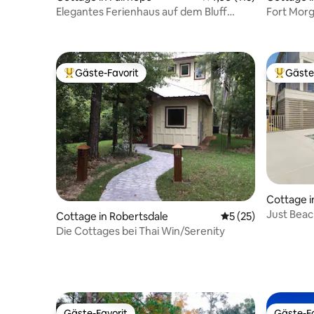
Elegantes Ferienhaus auf dem Bluff
Fort Morg
Downtown Fairhope (B)
Whirlpool
Gäste-Favorit
Gäste
Beliebter Gäste-Favorit.
Beliebte
Cottage i
Just Beac
Cottage in Robertsdale
Durchschnittliche 
5 (25)
Strand-C
Die Cottages bei Thai Win/Serenity
Gäste-Favorit
Gäste-Fa