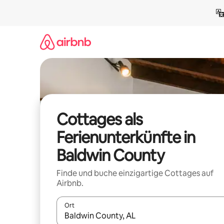
Zu
Inhalten
springen
Cottages als
Ferienunterkünfte in
Baldwin County
Finde und buche einzigartige Cottages auf
Airbnb.
Ort
Wenn Ergebnisse verfügbar sind, navigiere mit d