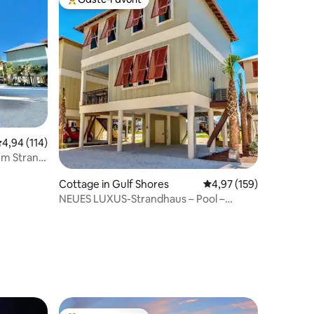
Beliebter Gäste-Favorit.
35 Bewertungen
urchschnittliche Bewertung: 4,94 von 5, 114 Bewertungen
4,94 (114)
um Strand
nlos!
Cottage in Gulf Shores
Durchschnittliche Bew
4,97 (159)
NEUES LUXUS-Strandhaus – Pool –
Schritte zum Sand – Haustiere OK