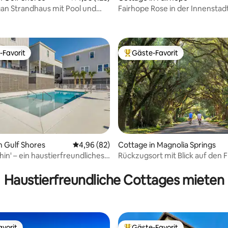
an Strandhaus mit Pool und
Fairhope Rose in der Innenstad
Fairhope
-Favorit
Gäste-Favorit
r Gäste-Favorit.
Beliebter Gäste-Favorit.
n Gulf Shores
Durchschnittliche Bewertung: 4,96 von 5, 
4,96 (82)
Cottage in Magnolia Springs
hin' – ein haustierfreundliches
Rückzugsort mit Blick auf den F
Bewertung: 5 von 5, 25 Bewertungen
ottage
Whirlpool • Golfcart • Feuerstel
Haustierfreundliche Cottages mieten
vorit
Gäste-Favorit