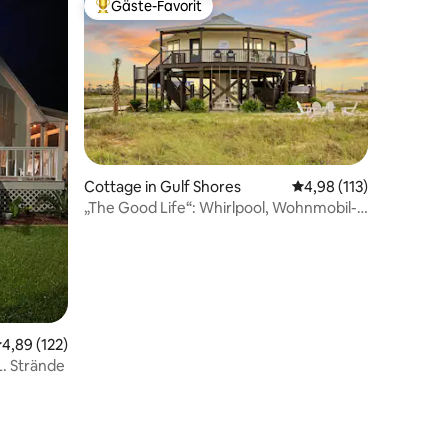
Gäste-Favorit
Beliebter Gäste-Favorit.
46 Bewertungen
Cottage in Gulf Shores
Durchschnittliche Bew
4,98 (113)
„The Good Life“: Whirlpool, Wohnmobil-
Stellplatz, Feuerstelle und Strand
urchschnittliche Bewertung: 4,89 von 5, 122 Bewertungen
4,89 (122)
L. Strände