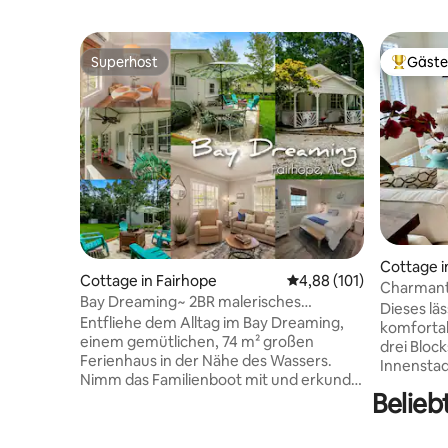
Superhost
Gäste
Superhost
Beliebte
Cottage i
Cottage in Fairhope
Durchschnittliche Bewe
4,88 (101)
Charmante
Bay Dreaming~ 2BR malerisches
den 1920e
Dieses lä
Ferienhaus
Entfliehe dem Alltag im Bay Dreaming,
Stadt ent
komfortab
einem gemütlichen, 74 m² großen
drei Bloc
Ferienhaus in der Nähe des Wassers.
Innenstad
Nimm das Familienboot mit und erkunde
schicke E
Belieb
die ruhigen Küstengewässer oder
gehobene 
unternimm eine kurze Fahrt nach
Parks und
Fairhope, wo du großartige Restaurants,
Entspann