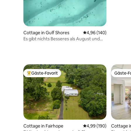
Cottage in Gulf Shores
Durchschnittliche Bewe
4,96 (140)
Es gibt nichts Besseres als August und
September!
Gäste-Favorit
Gäste-Fa
Beliebter Gäste-Favorit.
Gäste-Fa
Cottage in Fairhope
Durchschnittliche Bewe
4,99 (190)
Cottage i