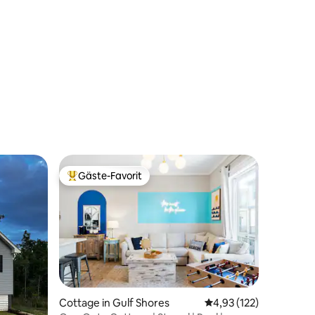
Gäste-Favorit
Beliebter Gäste-Favorit.
43 Bewertungen
Cottage in Gulf Shores
Durchschnittliche Bew
4,93 (122)