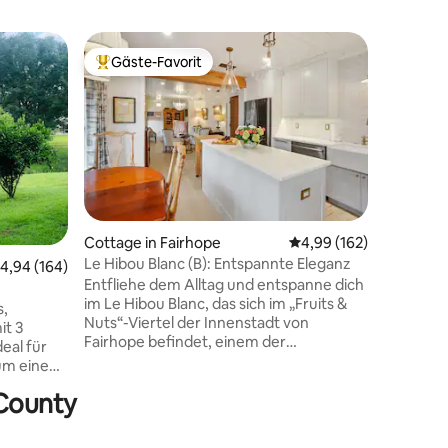
Cottage 
Gäste-Favorit
Gäste
Beliebter Gäste-Favorit.
Beliebte
Bella's b
Küstenfla
Entfliehe
Landleben
haustierf
Schlafzi
von Fairh
kurze Fa
Beach ent
eingezäu
Cottage in Fairhope
Durchschnittliche Bew
4,99 (162)
abseits 
Le Hibou Blanc (B): Entspannte Eleganz
39 Bewertungen
urchschnittliche Bewertung: 4,94 von 5, 164 Bewertungen
4,94 (164)
morgens 
Entfliehe dem Alltag und entspanne dich
während 
im Le Hibou Blanc, das sich im „Fruits &
verbring
s,
Nuts“-Viertel der Innenstadt von
die Gesc
it 3
Fairhope befindet, einem der
Fairhope
eal für
beliebtesten Reiseziele der Golfküste.
um dich 
um eine
Nur wenige Schritte von der Haustür
Glas Wei
ter
 County
entfernt erwartet dich der Horizont der
Hunde sp
en und die
Mobile Bay mit spektakulären
e Teiche.
Ausblicken, Sonnenuntergängen,
Strände,