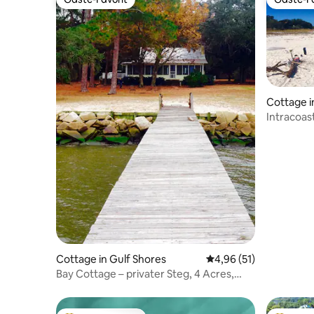
Gäste-Favorit
Gäste-Fa
Cottage i
Intracoas
Cottage in Gulf Shores
Durchschnittliche Bew
4,96 (51)
Bay Cottage – privater Steg, 4 Acres,
Sonnenuntergänge, Wanderweg