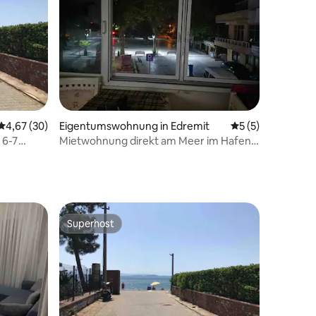
29 Bewertungen
Durchschnittliche Bewertung: 4,67 von 5, 30 Bewertungen
4,67 (30)
Eigentumswohnung in Edremit
Durchschnittlich
5 (5)
 6-7
Mietwohnung direkt am Meer im Hafen
, Wohnung
von Altınoluk
Superhost
Superhost