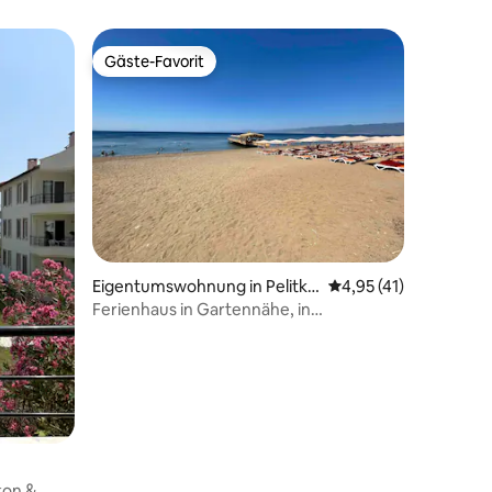
Gäste-Favorit
Gäste-Favorit
28 Bewertungen
Eigentumswohnung in Pelitkö
Durchschnittliche Be
4,95 (41)
y
Ferienhaus in Gartennähe, in
Meeresnähe zu vermieten - Burhaniye
kon &