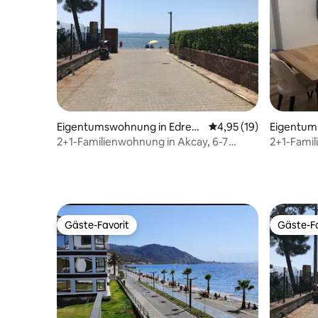
Eigentumswohnung in Edrem
Durchschnittliche Bew
4,95 (19)
Eigentum
it
mit
2+1-Familienwohnung in Akcay, 6-7
2+1-Famil
Minuten vom Strand entfernt. Wohnung
Minuten 
Nr. 4
Nr. 7
Gäste-Favorit
Gäste-Fa
Gäste-Favorit
Gäste-Fa