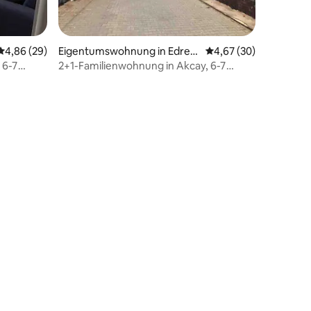
19 Bewertungen
Durchschnittliche Bewertung: 4,86 von 5, 29 Bewertungen
4,86 (29)
Eigentumswohnung in Edrem
Durchschnittliche Be
4,67 (30)
it
 6-7
2+1-Familienwohnung in Akcay, 6-7
. Wohnung
Minuten vom Strand entfernt, Wohnung
Nr. 3