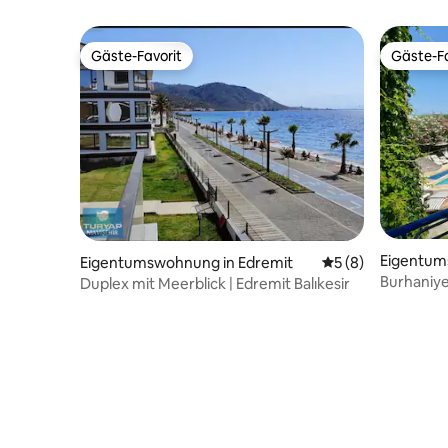
Gäste-Favorit
Gäste-Fa
Gäste-Favorit
Gäste-Fa
Eigentum
Eigentumswohnung in Edremit
Durchschnittliche
5 (8)
niye
Burhaniye
Duplex mit Meerblick | Edremit Balıkesir
vermiete