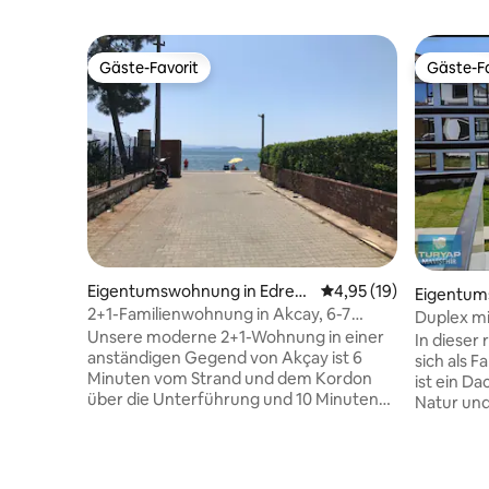
Gäste-Favorit
Gäste-Fa
Gäste-Favorit
Gäste-Fa
Eigentumswohnung in Edrem
Durchschnittliche Bew
4,95 (19)
Eigentum
it
2+1-Familienwohnung in Akcay, 6-7
Duplex mit
Minuten vom Strand entfernt. Wohnung
Unsere moderne 2+1-Wohnung in einer
In dieser
Nr. 4
anständigen Gegend von Akçay ist 6
sich als 
Minuten vom Strand und dem Kordon
ist ein Da
über die Unterführung und 10 Minuten
Natur und
über die Überführung und den
befinden 
Fußgängerübergang entfernt. 5 bis 20
amerikan
Autominuten nach Güre, Altınkum,
und ein B
Altınoluk, Küçükkuyu, Ören und
befinden 