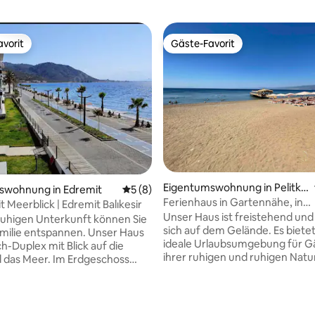
vorit
Gäste-Favorit
vorit
Gäste-Favorit
ertung: 4,95 von 5, 19 Bewertungen
Eigentumswohnung in Pelitkö
swohnung in Edremit
Durchschnittliche Bewertung: 5 von 5,
5 (8)
y
Ferienhaus in Gartennähe, in
 Meerblick | Edremit Balıkesir
Meeresnähe zu vermieten - Bu
Unser Haus ist freistehend und
 ruhigen Unterkunft können Sie
sich auf dem Gelände. Es bietet
Familie entspannen. Unser Haus
ideale Urlaubsumgebung für G
ch-Duplex mit Blick auf die
ihrer ruhigen und ruhigen Natur
 das Meer. Im Erdgeschoss
Brise aus den Kaz-Bergen vers
sich ein Wohnzimmer, eine
mit Meereslivenwäldern und b
ische Küche, ein Badezimmer
dich mit viel Sauerstoff, wenn 
alkon. Im Obergeschoss
morgens aufstehst. Die Küste 
sich ein Schlafzimmer, ein