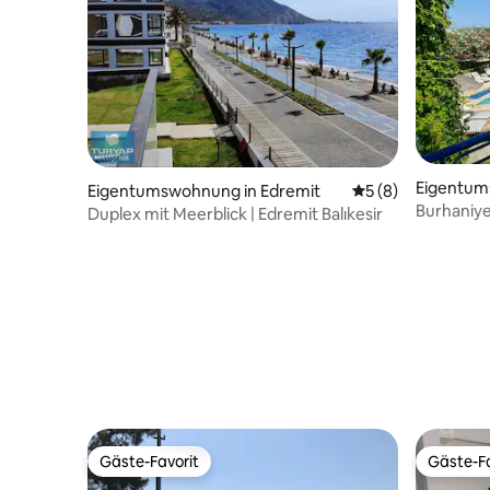
Eigentum
Eigentumswohnung in Edremit
Durchschnittliche
5 (8)
niye
Burhaniye
Duplex mit Meerblick | Edremit Balıkesir
vermiete
Gäste-Favorit
Gäste-Fa
Gäste-Favorit
Gäste-Fa