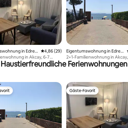
ertung: 4,95 von 5, 19 Bewertungen
swohnung in Edre
Durchschnittliche Bewertung: 4,86 von 5, 
4,86 (29)
Eigentumswohnung in Edrem
it
ienwohnung in Akcay, 6-7
2+1-Familienwohnung in Akcay,
Haustierfreundliche Ferienwohnungen
vom Strand entfernt. Wohnung
Minuten vom Strand entfernt
Nr. 3
vorit
Gäste-Favorit
vorit
Gäste-Favorit