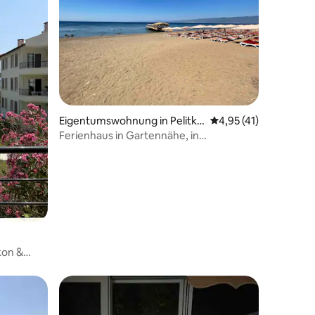
28 Bewertungen
Eigentumswohnung in Pelitkö
Durchschnittliche Be
4,95 (41)
y
Ferienhaus in Gartennähe, in
Meeresnähe zu vermieten - Burhaniye
kon &