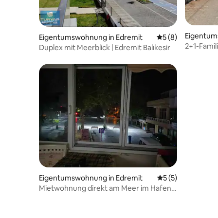
Eigentum
Eigentumswohnung in Edremit
Durchschnittliche
5 (8)
it
2+1-Famil
Duplex mit Meerblick | Edremit Balıkesir
Minuten 
Nr. 4
Eigentumswohnung in Edremit
Durchschnittliche
5 (5)
Mietwohnung direkt am Meer im Hafen
von Altınoluk