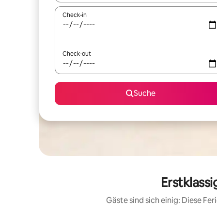
Check-in
Check-out
Suche
Erstklass
Gäste sind sich einig: Diese F