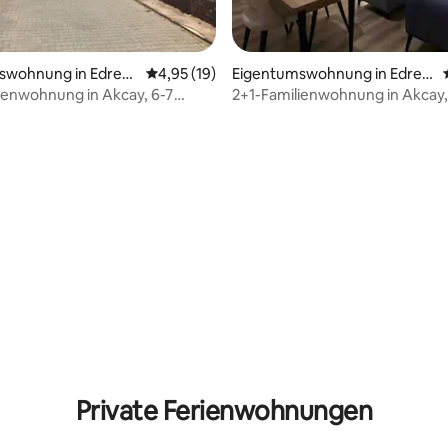
swohnung in Edrem
Durchschnittliche Bewertung: 4,95 von 5, 
4,95 (19)
Eigentumswohnung in Edre
 Bewertung: 5 von 5, 8 Bewertungen
mit
ienwohnung in Akcay, 6-7
2+1-Familienwohnung in Akcay,
vom Strand entfernt. Wohnung
Minuten vom Strand entfernt
Nr. 7
 Bewertung: 5 von 5, 5 Bewertungen
Private Ferienwohnungen