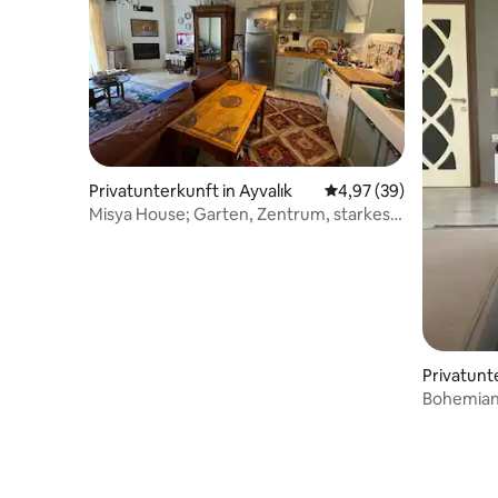
Privatunterkunft in Ayvalık
Durchschnittliche Bew
4,97 (39)
Misya House; Garten, Zentrum, starkes
WLAN, Büro, Ruhe
Privatunt
Bohemian-