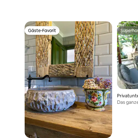
Gäste-Favorit
Superho
Gäste-Favorit
Superho
Privatunt
Das ganze
Garten/P