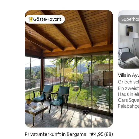
Gäste-Favorit
Superho
Beliebter Gäste-Favorit.
Superho
Villa in Ay
Griechisc
Ein zweis
Haus in e
Cars Squa
Palabahçe
Gehminute
der Bäcke
entfernt. 
Straße, a
Privatunterkunft in Bergama
Durchschnittliche Bew
4,95 (88)
wirst du e