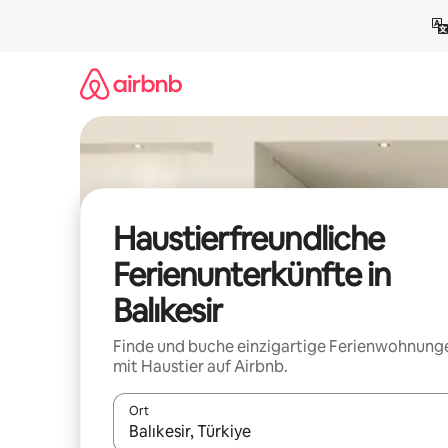
Zu
Inhalten
springen
Haustierfreundliche
Ferienunterkünfte in
Balıkesir
Finde und buche einzigartige Ferienwohnung
mit Haustier auf Airbnb.
Ort
Wenn Ergebnisse verfügbar sind, navigiere mit d