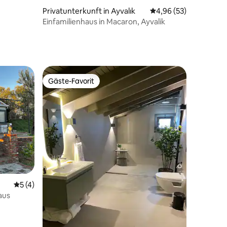
Privatunterkunft in Ayvalık
Durchschnittliche Be
4,96 (53)
Einfamilienhaus in Macaron, Ayvalik
Gäste-Favorit
Gäste-Favorit
Durchschnittliche Bewertung: 5 von 5, 4 Bewertungen
5 (4)
aus