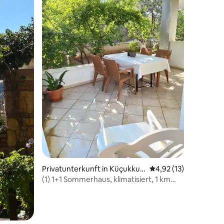
50 Bewertungen
Privatunterkunft in Küçukkuy
Durchschnittliche Be
4,92 (13)
u
(1) 1+1 Sommerhaus, klimatisiert, 1 km
zum Meer, komplett möbliert