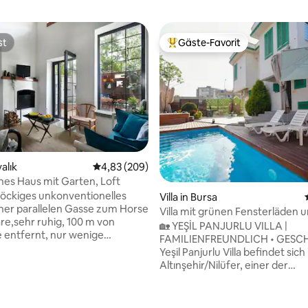
st
Gäste-Favorit
st
Beliebter Gäste-Favorit.
valık
Durchschnittliche Bewertung: 4,83 von 5, 2
4,83 (209)
hes Haus mit Garten, Loft
töckiges unkonventionelles
Villa in Bursa
iner parallelen Gasse zum Horse
Villa mit grünen Fensterläden 
re,sehr ruhig, 100 m von
Garten
🏡 YEŞİL PANJURLU VILLA |
 entfernt, nur wenige
FAMILIENFREUNDLICH • GESCHÜT
n von allen Bio-Produkten in
Yeşil Panjurlu Villa befindet sich 
rei,Metzgerei und Basar
Altınşehir/Nilüfer, einer der
Es gibt alte Häuser auf der
vornehmsten und zentralsten
ber wenn du das Haus betrittst,
Gegenden von Bursa, und biete
ertung: 4,95 von 5, 88 Bewertungen
ine andere Welt betreten. Es
friedliches, komfortables und a