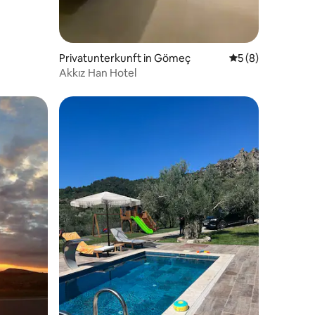
14 Bewertungen
Privatunterkunft in Gömeç
Durchschnittlich
5 (8)
Akkız Han Hotel
18 Bewertungen