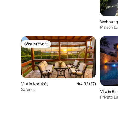
Wohnung i
Maison Ed
Gäste-Favorit
Gäste-Favorit
Villa in Koruköy
Durchschnittliche Bew
4,92 (37)
Saros-
Villa in B
Bucht/Meerblick/Pool/Strand/Duplex-
Private Lu
Villa
Sonnenun