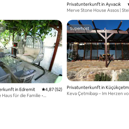
Privatunterkunft in Ayvacık
Merve Stone House Assos | Ste
mit Garten
st
Superhost
st
Superhost
Privatunterkunft in Küçükçetm
erkunft in Edremit
Durchschnittliche Bewertung: 4,87 von 5, 
4,87 (52)
Keva Çetmibaşı – Im Herzen vo
 Haus für die Familie •
Haus aus Naturstein
arkplatz • Nahe am Meer