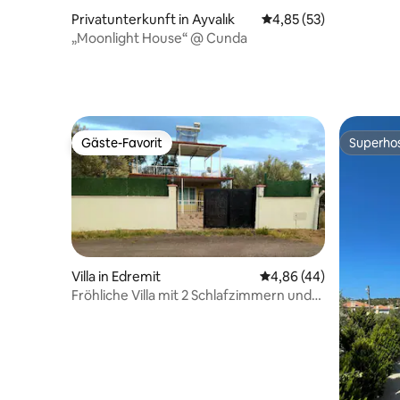
Privatunterkunft in Ayvalık
Durchschnittliche Bew
4,85 (53)
„Moonlight House“ @ Cunda
Gäste-Favorit
Superho
Gäste-Favorit
Superho
Villa in Edremit
Durchschnittliche Bew
4,86 (44)
Fröhliche Villa mit 2 Schlafzimmern und
Swimmingpool