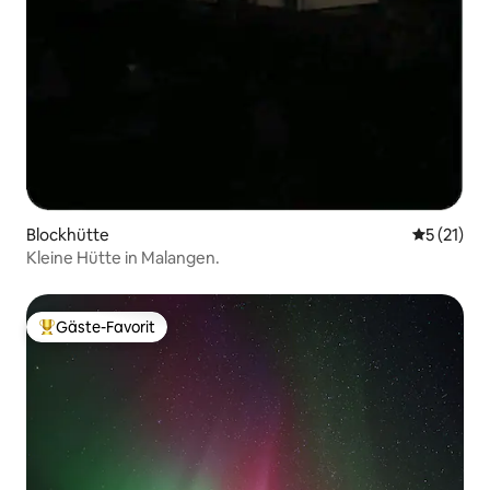
Blockhütte
Durchschn
5 (21)
Kleine Hütte in Malangen.
Gäste-Favorit
Beliebter Gäste-Favorit.