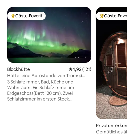
Gäste-Favorit
Gäste-Favorit
Beliebter Gäste-Favorit.
Beliebter Gäste-F
Blockhütte
Durchschnittliche Bewertung: 
4,92 (121)
Hütte, eine Autostunde von Tromsø
entfernt
3 Schlafzimmer, Bad, Küche und
Wohnraum. Ein Schlafzimmer im
Erdgeschoss(Bett 120 cm). Zwei
Schlafzimmer im ersten Stock.
Schlafzimmer 1: (beide Betten 90 cm).
Schlafzimmer 2: (ein Bett 150 cm, eines
90 cm, eines 75 cm). Fußbodenheizung
in Bad und Wohnzimmer. Jede Art von
Privatunterkunft
Heizung ist in der Miete enthalten. Das
Gemütliches älter
Gebiet unter „The Lyngen Alps“