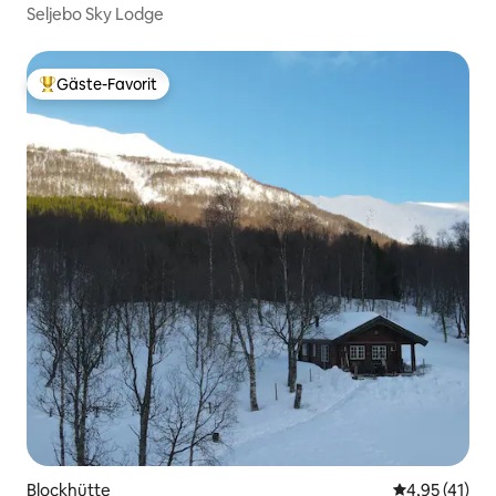
Seljebo Sky Lodge
Gäste-Favorit
Beliebter Gäste-Favorit.
Blockhütte
Durchschnitt
4,95 (41)