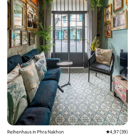
Reihenhaus in Phra Nakhon
Durchschnittl
4,97 (39)