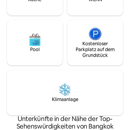
Buchung, um uns Bescheid zu geben,
falls du ein zusätzliches Schlafsofa
benötigst. Wir werden veranlassen, dass
unsere Mitarbeiter das Schlafsofa vor
deinem Check-in herrichten.) Der Preis
der Buchung beinhaltet die Nutzung der
gesamten Unterkunft sowie die Kosten
für das Fitnesscenter, den
Kostenloser
Swimmingpool und den Coworking-
Pool
Parkplatz auf dem
Space.
Grundstück
Klimaanlage
Unterkünfte in der Nähe der Top-
Sehenswürdigkeiten von Bangkok