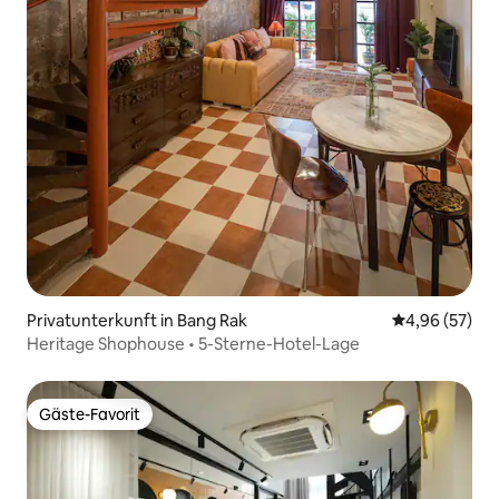
Privatunterkunft in Bang Rak
Durchschnittl
4,96 (57)
Heritage Shophouse • 5-Sterne-Hotel-Lage
Gäste-Favorit
Gäste-Favorit