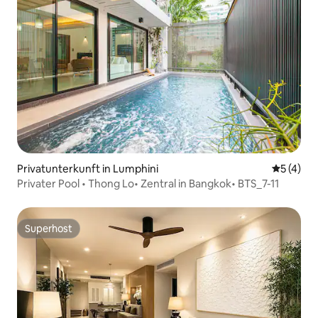
Privatunterkunft in Lumphini
Durchsch
5 (4)
Privater Pool • Thong Lo• Zentral in Bangkok• BTS_7-11
Superhost
Superhost