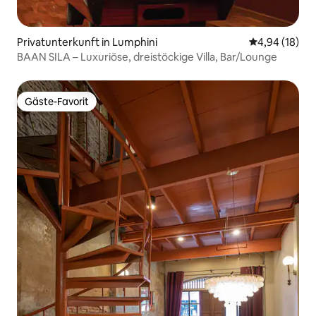
Privatunterkunft in Lumphini
Durchschnitt
4,94 (18)
BAAN SILA – Luxuriöse, dreistöckige Villa, Bar/Lounge
Gäste-Favorit
Gäste-Favorit