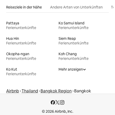
Reiseziele in der Nähe
Andere Arten von Unterkünften
To
Pattaya
Ko Samui Island
Ferienunterkünfte
Ferienunterkünfte
Hua Hin
Siem Reap
Ferienunterkünfte
Ferienunterkünfte
Okopha-ngan
Koh Chang
Ferienunterkünfte
Ferienunterkünfte
Ko Kut
Mehr anzeigen
Ferienunterkünfte
Airbnb
Thailand
Bangkok Region
Bangkok
© 2026 Airbnb, Inc.