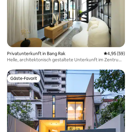
Privatunterkunft in Bang Rak
Durchschnittl
4,95 (59)
Helle, architektonisch gestaltete Unterkunft im Zentrum
von Bangkok
Gäste-Favorit
Gäste-Favorit