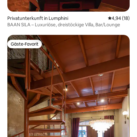
Privatunterkunft in Lumphini
Durchschnitt
4,94 (18)
BAAN SILA – Luxuriöse, dreistöckige Villa, Bar/Lounge
Gäste-Favorit
Gäste-Favorit