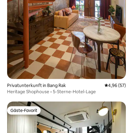
Privatunterkunft in Bang Rak
Durchschnittl
4,96 (57)
Heritage Shophouse • 5-Sterne-Hotel-Lage
Gäste-Favorit
Gäste-Favorit