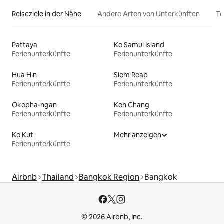
Reiseziele in der Nähe
Andere Arten von Unterkünften
To
Pattaya
Ko Samui Island
Ferienunterkünfte
Ferienunterkünfte
Hua Hin
Siem Reap
Ferienunterkünfte
Ferienunterkünfte
Okopha-ngan
Koh Chang
Ferienunterkünfte
Ferienunterkünfte
Ko Kut
Mehr anzeigen
Ferienunterkünfte
Airbnb
Thailand
Bangkok Region
Bangkok
© 2026 Airbnb, Inc.