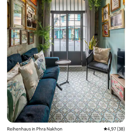
Reihenhaus in Phra Nakhon
Durchschnittl
4,97 (38)