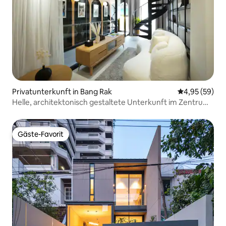
Privatunterkunft in Bang Rak
Durchschnittl
4,95 (59)
Helle, architektonisch gestaltete Unterkunft im Zentrum
von Bangkok
Gäste-Favorit
Gäste-Favorit