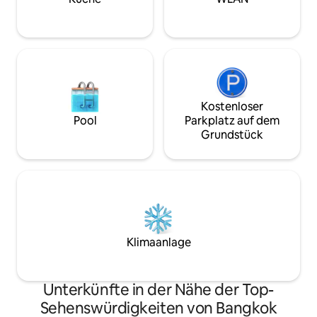
Buchung, um uns Bescheid zu geben,
falls du ein zusätzliches Schlafsofa
benötigst. Wir werden veranlassen, dass
unsere Mitarbeiter das Schlafsofa vor
deinem Check-in herrichten.) Der Preis
der Buchung beinhaltet die Nutzung der
gesamten Unterkunft sowie die Kosten
für das Fitnesscenter, den
Kostenloser
Swimmingpool und den Coworking-
Pool
Parkplatz auf dem
Space.
Grundstück
Klimaanlage
Unterkünfte in der Nähe der Top-
Sehenswürdigkeiten von Bangkok