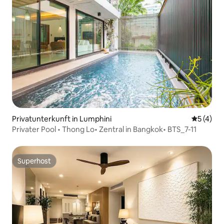
Privatunterkunft in Lumphini
Durchsch
5 (4)
Privater Pool • Thong Lo• Zentral in Bangkok• BTS_7-11
Superhost
Superhost