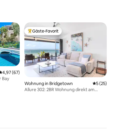
Gäste-Favorit
Beliebter Gäste-Favorit.
Durchschnittliche Bewertung: 4,97 von 5, 67 Bewertungen
4,97 (67)
r Bay
Wohnung in Bridgetown
Durchschnittliche
5 (25)
42 Bewertungen
Allure 302: 2BR Wohnung direkt am
Strand