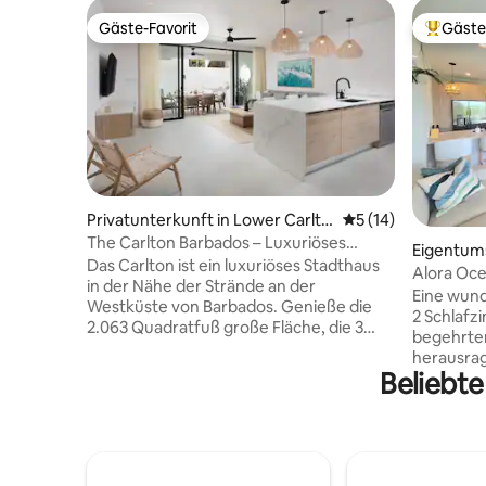
Gäste-Favorit
Gäste
Gäste-Favorit
Beliebte
Privatunterkunft in Lower Carlto
Durchschnittliche 
5 (14)
n
The Carlton Barbados – Luxuriöses
Eigentum
Reihenhaus
Das Carlton ist ein luxuriöses Stadthaus
rlton
Alora Oce
in der Nähe der Strände an der
dem Dach
Eine wund
Westküste von Barbados. Genieße die
2 Schlafz
2.063 Quadratfuß große Fläche, die 3
begehrte
Schlafzimmer, 3 Badezimmer, ein
herausrag
privates Tauchbecken, eine Badewanne
Beliebte
Lounge –
im Freien und einen einfachen Zugang
Rückzugso
zu Restaurants, Einkaufsmöglichkeiten
und Meerbl
und dem Nachtleben in Holetown und
um tagsüb
Speightstown umfasst. Verbessere
genießen 
deinen Aufenthalt mit VIP-
Sternen z