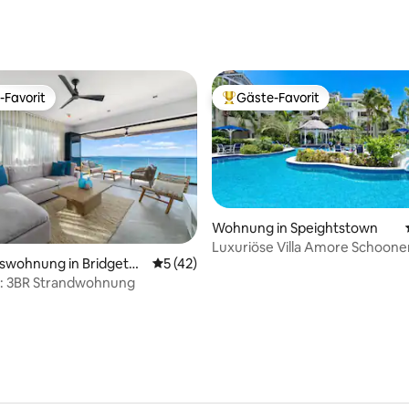
ertung: 4,98 von 5, 63 Bewertungen
-Favorit
Gäste-Favorit
r Gäste-Favorit.
Beliebter Gäste-Favorit.
Wohnung in Speightstown
Luxuriöse Villa Amore Schoone
ertung: 4,93 von 5, 14 Bewertungen
swohnung in Bridgeto
Durchschnittliche Bewertung: 5 von 5, 
5 (42)
1: 3BR Strandwohnung