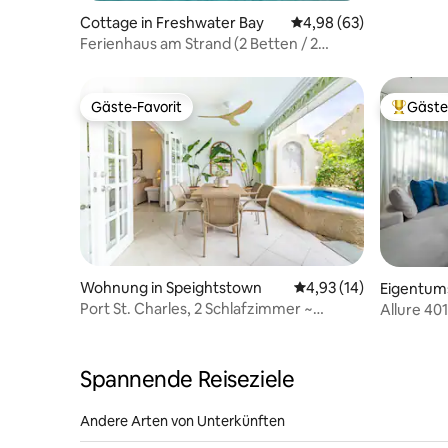
Cottage in Freshwater Bay
Durchschnittliche Bew
4,98 (63)
Ferienhaus am Strand (2 Betten / 2
Bäder)
Gäste-Favorit
Gäste
Gäste-Favorit
Beliebte
Wohnung in Speightstown
Durchschnittliche Bew
4,93 (14)
Eigentum
wn
Port St. Charles, 2 Schlafzimmer ~
Allure 40
privater Pool + Strandzugang
Spannende Reiseziele
Andere Arten von Unterkünften