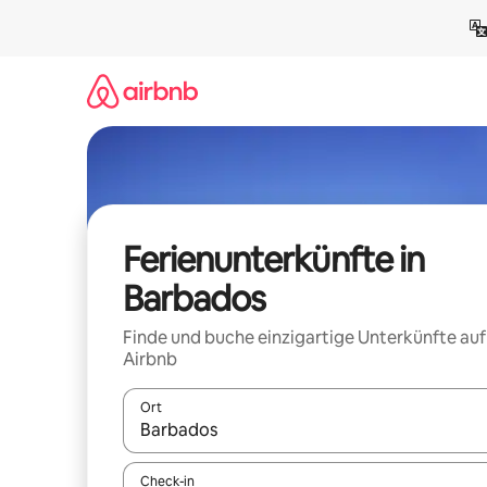
Zu
Inhalten
springen
Ferienunterkünfte in
Barbados
Finde und buche einzigartige Unterkünfte auf
Airbnb
Ort
Wenn Ergebnisse verfügbar sind, navigiere mit d
Check-in