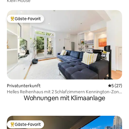
Klein House
Gäste-Favorit
Beliebter Gäste-Favorit.
Privatunterkunft
Durchschn
5 (27)
Helles Reihenhaus mit 2 Schlafzimmern Kennington-Zone
Wohnungen mit Klimaanlage
1
Gäste-Favorit
Beliebter Gäste-Favorit.