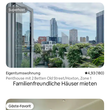
Superhost
Superhost
Eigentumswohnung
Durchschnittli
4,93 (180)
Penthouse mit 2 Betten Old Street/Hoxton, Zone 1
Familienfreundliche Häuser mieten
Gäste-Favorit
Gäste-Favorit