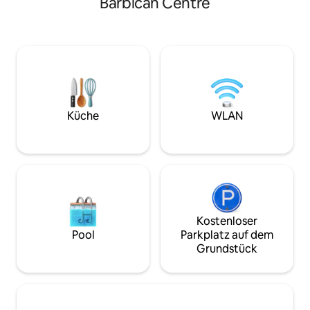
Barbican Centre
Tag, an dem du du
und einem Super-Kingsize-Bett. Das
bist oder in der St
zweite Zimmer ist klein und besteht aus
Wenn das britische
einem Standard-Doppelbett mit einer
genieße die frisch
kleinen Kommode, die bei Bedarf Platz
auf unserer ate
für zwei Erwachsene oder Kinder bietet.
Dachterrasse. **Obwohl diese
Zentral gelegen in einem der
Unterkunft Platz f
angesagtesten und begehrtesten
bietet, ist sie nicht
Viertel im Zentrum von London, mit
Junggesellenabsc
zahlreichen erstklassigen Restaurants
Küche
WLAN
Junggesellinnena
und Bars in der Nachbarschaft sowie nur
Geburtstagsfeiern
wenige Gehminuten vom Besten
Art geeignet – k
entfernt, was London zu bieten hat.
HIGHLIGHTS DIESER UNTERKUNFT •
Offenes Wohnen • Fantastische Lage •
Hochwertige Ausstattung • Geräumig
und hell ZIMMER Ein riesiges
Wohnzimmer mit Gaskamin und 55-Zoll-
Kostenloser
LED-TV und Küche begrüßt dich, wenn
Pool
Parkplatz auf dem
du die Wohnung betrittst. Schöne
Grundstück
Aussicht auf einige der historischen
Gebäude in diesem historischen
Naturschutzgebiet, einschließlich des
Kirchenuhrenturms. DIE KÜCHE
Designerküche mit allen integrierten