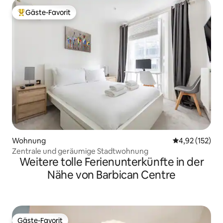
Gäste-Favorit
Beliebter Gäste-Favorit.
Wohnung
Durchschnittl
4,92 (152)
Zentrale und geräumige Stadtwohnung
Weitere tolle Ferienunterkünfte in der
Nähe von Barbican Centre
Gäste-Favorit