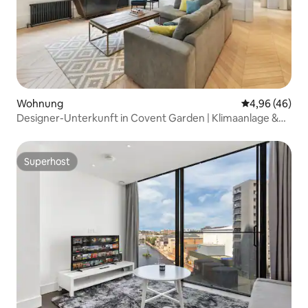
Wohnung
Durchschnittl
4,96 (46)
Designer-Unterkunft in Covent Garden | Klimaanlage &
Aufzug
Superhost
Superhost