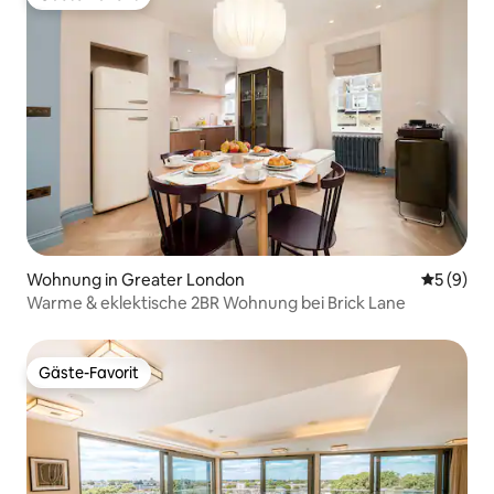
Gäste-Favorit
Wohnung in Greater London
Durchschn
5 (9)
Warme & eklektische 2BR Wohnung bei Brick Lane
Gäste-Favorit
Gäste-Favorit