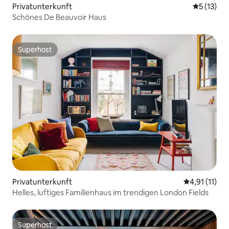
Privatunterkunft
Durchschn
5 (13)
Schönes De Beauvoir Haus
Superhost
Superhost
Privatunterkunft
Durchschnitt
4,91 (11)
Helles, luftiges Familienhaus im trendigen London Fields
Superhost