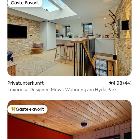
Gäste-Favorit
Gäste-Favorit
Privatunterkunft
Durchschnittl
4,98 (44)
Luxuriöse Designer-Mews-Wohnung am Hyde Park
Notting Hill
Gäste-Favorit
Beliebter Gäste-Favorit.