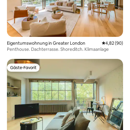
Eigentumswohnung in Greater London
Durchschnittl
4,82 (90)
Penthouse. Dachterrasse. Shoreditch. Klimaanlage
Gäste-Favorit
Gäste-Favorit