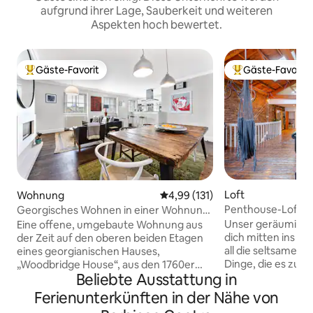
aufgrund ihrer Lage, Sauberkeit und weiteren
Aspekten hoch bewertet.
Gäste-Favorit
Gäste-Favorit
Beliebter Gäste-Favorit.
Beliebter Gäste-F
Loft
Wohnung
Durchschnittliche Bewertung: 4
4,99 (131)
Penthouse-Loft in
Georgisches Wohnen in einer Wohnung
Dachterrasse
im Herzen von Clerkenwell
Unser geräumiges
Eine offene, umgebaute Wohnung aus
dich mitten ins H
der Zeit auf den oberen beiden Etagen
all die seltsamen
eines georgianischen Hauses,
Dinge, die es zu bieten h
„Woodbridge House“, aus den 1760er
Beliebte Ausstattung in
dich in unserem 1
Jahren. Mit Platz für vier Gäste besteht
Holzböden, freili
sie aus einem sehr geräumigen
Ferienunterkünften in der Nähe von
großen Fenstern 
Hauptschlafzimmer mit eigenem Bad