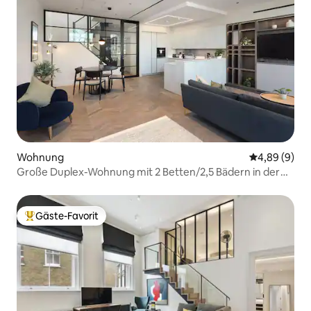
Wohnung
Durchschnitt
4,89 (9)
Große Duplex-Wohnung mit 2 Betten/2,5 Bädern in der
Nähe von Farringdon
Gäste-Favorit
Beliebter Gäste-Favorit.