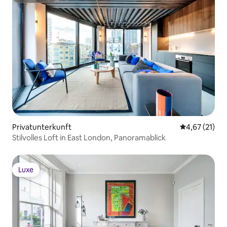
Superhost
Privatunterkunft
Durchschnitt
4,67 (21)
Stilvolles Loft in East London, Panoramablick
Luxe
Luxe