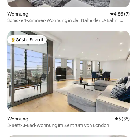
Wohnung
Durchschnitt
4,86 (7)
Schicke 1-Zimmer-Wohnung in der Nähe der U-Bahn |
Privater Whirlpool
Gäste-Favorit
Beliebter Gäste-Favorit.
Wohnung
Durchschn
5 (35)
3-Bett-3-Bad-Wohnung im Zentrum von London