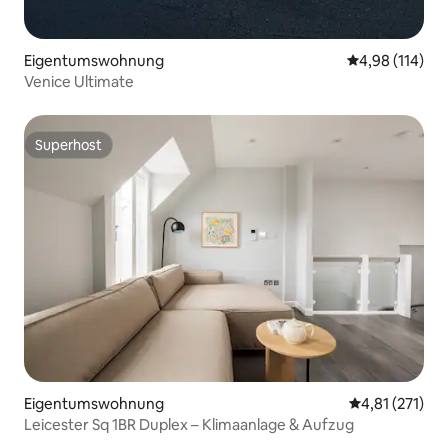
Eigentumswohnung
Durchschnittl
4,98 (114)
Venice Ultimate
Superhost
Superhost
Eigentumswohnung
Durchschnittl
4,81 (271)
Leicester Sq 1BR Duplex – Klimaanlage & Aufzug