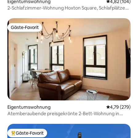
Eigentumswohnung
Durchschnittli
4,82 (104)
2-Schlafzimmer-Wohnung Hoxton Square, Schlafplätze
für 4 in der Nähe der U-Bahn
Gäste-Favorit
Gäste-Favorit
Eigentumswohnung
Durchschnittli
4,79 (279)
Atemberaubende preisgekrönte 2-Bett-Wohnung in
Farringdon
Gäste-Favorit
Beliebter Gäste-Favorit.