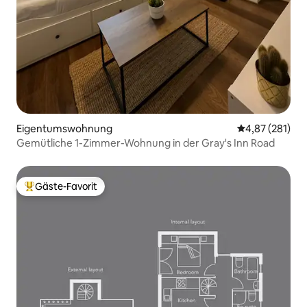
Eigentumswohnung
Durchschnittl
4,87 (281)
Gemütliche 1-Zimmer-Wohnung in der Gray's Inn Road
Gäste-Favorit
Beliebter Gäste-Favorit.