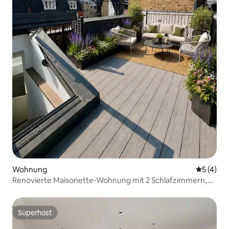
Wohnung
Durchsch
5 (4)
Renovierte Maisonette-Wohnung mit 2 Schlafzimmern,
Klimaanlage und Dachterrasse | British Museum
Superhost
Superhost