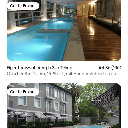
Gäste-Favorit
Gäste-Favorit
Eigentumswohnung in San Telmo
Durchschnittli
4,86 (196)
Quartier San Telmo, 15. Stock, mit Annehmlichkeiten und
Aussicht!
Gäste-Favorit
Gäste-Favorit