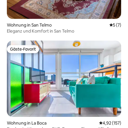
Wohnung in San Telmo
Durchsch
5 (7)
Eleganz und Komfort in San Telmo
Gäste-Favorit
Gäste-Favorit
Wohnung in La Boca
Durchschnittl
4,92 (157)