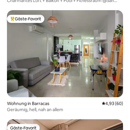
Charmantes Loft + Balkon + Pool + Fitnessraum @San
Telmo
Gäste-Favorit
Beliebter Gäste-Favorit.
Wohnung in Barracas
Durchschnittl
4,93 (60)
Geräumig, hell, nah an allem
Gäste-Favorit