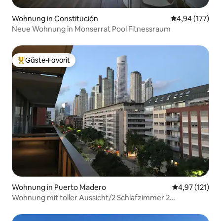
Wohnung in Constitución
Durchschnittl
4,94 (177)
Neue Wohnung in Monserrat Pool Fitnessraum
Gäste-Favorit
Beliebter Gäste-Favorit.
Wohnung in Puerto Madero
Durchschnittl
4,97 (121)
Wohnung mit toller Aussicht/2 Schlafzimmer 2
Badezimmer