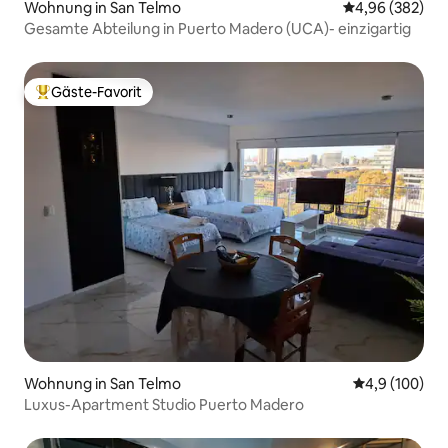
Wohnung in San Telmo
Durchschnittli
4,96 (382)
Gesamte Abteilung in Puerto Madero (UCA)- einzigartig
Gäste-Favorit
Beliebter Gäste-Favorit.
Wohnung in San Telmo
Durchschnitt
4,9 (100)
Luxus-Apartment Studio Puerto Madero