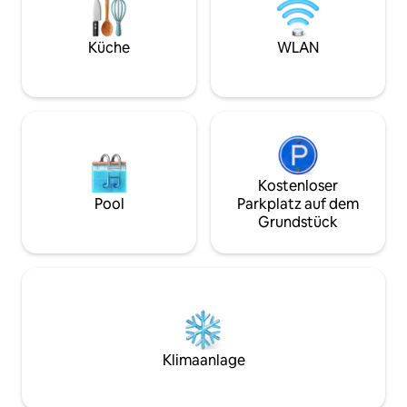
Gäste bietet, aber 2 würden
allen Annehmlichke
Bodenmatratzen verwenden. Als
Gastgeber werden 
Willkommensgeschenk gebe ich ein
um sicherzustellen
Küche
WLAN
paar Kaffeepads, Zucker/Süßstoff und
San Telmo wunderbar ist.
eine Flasche Wasser dazu. Mit seinen
beherbergt ein w
doppelt hohen Fenstern ist unser Loft
Restaurantviertel
den ganzen Tag über in Morgensonne
darunter Steakhäu
und sehr hell. Basierend auf unserer
vegetarisch – und 
Liebe zum Kochen haben wir trotz der
kurzen Spaziergan
kompakten Größe der Küche dafür
La Boca oder dem
gesorgt, dass sie sehr komplett mit
Nacional entfernt, 
Kostenloser
einem Gasherd, einer Mikrowelle, einem
zentral genug für 
Pool
Parkplatz auf dem
Kühlschrank, Tellern und Besteck
Buenos Aires. In der Nähe von U-Bahn,
Grundstück
ausgestattet ist, damit du ein Glas eines
Bus und anderen Bu
guten Malbec und eine hausgemachte
km von der U-Bahn
Mahlzeit nach einem Tag der
Entdeckung dieser fabelhaften Stadt
genießen kannst. (Du bist 2 Blocks vom
„Mercado de San Telmo“ mit vielen
frischen Produkten entfernt.) Das über
eine Wendeltreppe erreichbare
Klimaanlage
Schlafzimmer im Zwischengeschoss
verfügt über 2 Einzelbetten, die leicht in