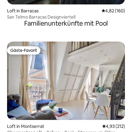
Loft in Barracas
Durchschnittli
4,82 (160)
San Telmo Barracas Designviertel!
Familienunterkünfte mit Pool
Gäste-Favorit
Gäste-Favorit
Loft in Montserrat
Durchschnittl
4,93 (212)