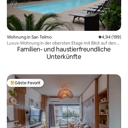
Wohnung in San Telmo
Durchschnittli
4,94 (199)
Luxus-Wohnung in der obersten Etage mit Blick auf den
Familien- und haustierfreundliche
Fluss und die Stadt
Unterkünfte
Gäste-Favorit
Beliebter Gäste-Favorit.