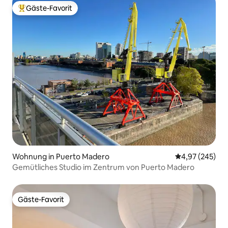
Gäste-Favorit
Beliebter Gäste-Favorit.
Wohnung in Puerto Madero
Durchschnittli
4,97 (245)
Gemütliches Studio im Zentrum von Puerto Madero
Gäste-Favorit
Gäste-Favorit