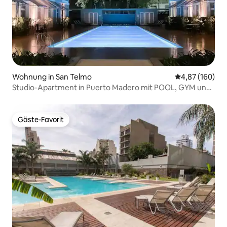
Wohnung in San Telmo
Durchschnittli
4,87 (160)
Studio-Apartment in Puerto Madero mit POOL, GYM und
SPA
Gäste-Favorit
Gäste-Favorit