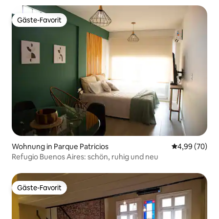
Gäste-Favorit
Gäste-Favorit
Wohnung in Parque Patricios
Durchschnittl
4,99 (70)
Refugio Buenos Aires: schön, ruhig und neu
Gäste-Favorit
Gäste-Favorit