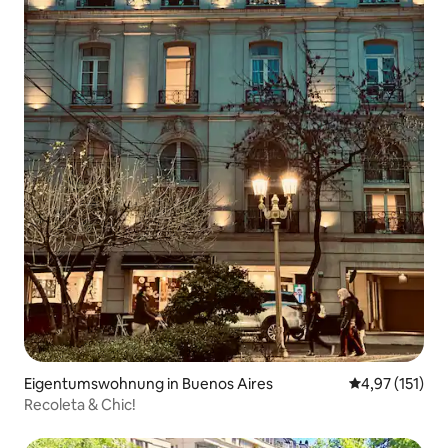
Eigentumswohnung in Buenos Aires
Durchschnittl
4,97 (151)
Recoleta & Chic!