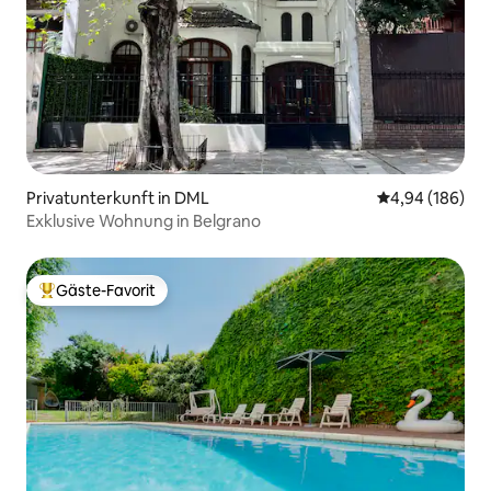
Privatunterkunft in DML
Durchschnittli
4,94 (186)
Exklusive Wohnung in Belgrano
Gäste-Favorit
Beliebter Gäste-Favorit.