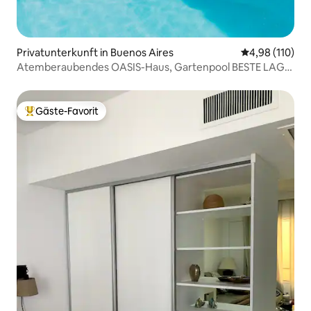
Privatunterkunft in Buenos Aires
Durchschnittl
4,98 (110)
Atemberaubendes OASIS-Haus, Gartenpool BESTE LAGE
600 m²
Gäste-Favorit
Beliebter Gäste-Favorit.