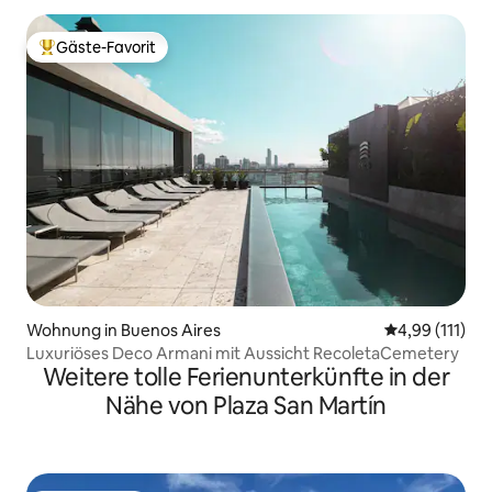
Gäste-Favorit
Beliebter Gäste-Favorit.
Wohnung in Buenos Aires
Durchschnittl
4,99 (111)
Luxuriöses Deco Armani mit Aussicht RecoletaCemetery
Weitere tolle Ferienunterkünfte in der
Nähe von Plaza San Martín