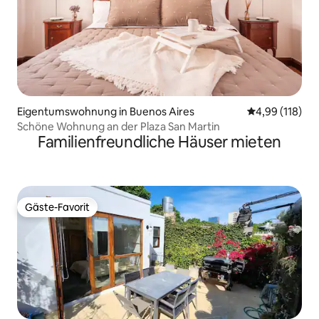
Eigentumswohnung in Buenos Aires
Durchschnittl
4,99 (118)
Schöne Wohnung an der Plaza San Martin
Familienfreundliche Häuser mieten
Gäste-Favorit
Gäste-Favorit