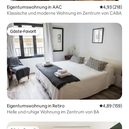
Eigentumswohnung in AAC
Durchschnittl
4,93 (218)
Klassische und moderne Wohnung im Zentrum von CABA
Gäste-Favorit
Gäste-Favorit
Eigentumswohnung in Retiro
Durchschnittli
4,89 (159)
Helle und ruhige Wohnung im Zentrum von BA