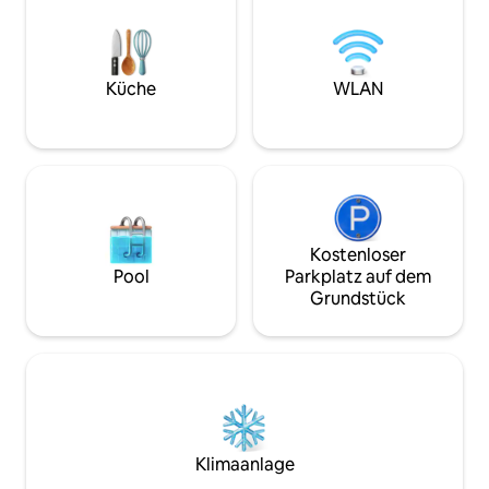
perfekte Gelegenheit, dich nach einem
separaten Raum. 
langen Tag in dieser pulsierenden Stadt
Hauptschlafzimme
zu entspannen: Genieße einfach die
deinen Aufenthalt 
Aussicht und entspanne dich!
Mit 2 Terrassen un
Küche
WLAN
Kostenloser
Pool
Parkplatz auf dem
Grundstück
Klimaanlage