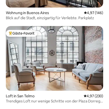
Wohnung in Buenos Aires
Durchschnittli
4,97 (146)
Blick auf die Stadt, einzigartig für Verliebte. Parkplatz
Gäste-Favorit
Beliebter Gäste-Favorit.
Loft in San Telmo
Durchschnittli
4,97 (230)
Trendiges Loft nur wenige Schritte von der Plaza Dorrego
entfernt