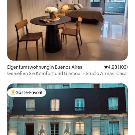
Eigentumswohnung in Buenos Aires
Durchschnittl
4,93 (103)
Genießen Sie Komfort und Glamour - Studio Armani Casa
Gäste-Favorit
Beliebter Gäste-Favorit.