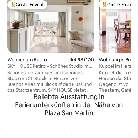
Gäste-Favorit
Gäste-Favorit
Beliebter Gäste-Favorit.
Beliebter Gäste-F
Wohnung in Retiro
Durchschnittliche Bewertung: 4
4,98 (174)
Wohnung in Bueno
SKY HOUSE Retiro – Schönes Studio im
Kuppel im Herzen 
21. Stock
Schönes, geräumiges und sonniges
Kuppel, die in ei
Studio im 21. Stock im Herzen von
Herzen der Stadt 
Buenos Aires mit Blick auf den Fluss und
Gegend ist voll mi
das Stadtzentrum. SKY HOUSE bietet
Theatern, Cafés mi
Beliebte Ausstattung in
alles, was du benötigst, um deinen
Nachtleben. Nur z
Besuch oder deine Geschäftsreise
berühmten Colón-
Ferienunterkünften in der Nähe von
unvergesslich zu machen! Die Wohnung
Block von der 9 de
Plaza San Martín
ist gemütlich eingerichtet und stilvoll
entfernt, ist die
dekoriert. Sie liegt in der Nähe der
in Holzböden geba
wichtigsten Sehenswürdigkeiten und ist
gesamten renovier
der perfekte Ausgangspunkt, um BA zu
Tageslicht und ho
erkunden. Sie bietet dir auch die
auch ein Ankleide