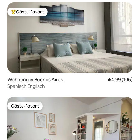
Gäste-Favorit
Beliebter Gäste-Favorit.
Wohnung in Buenos Aires
Durchschnittli
4,99 (106)
Spanisch Englisch
Gäste-Favorit
Gäste-Favorit