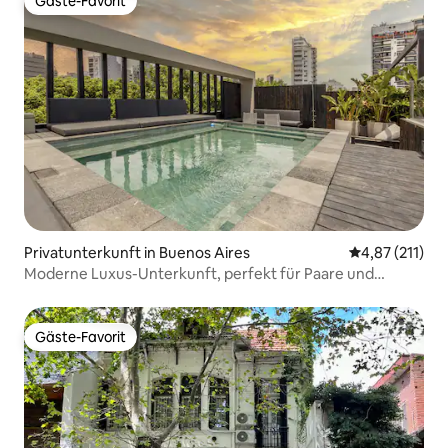
Gäste-Favorit
Gäste-Favorit
Privatunterkunft in Buenos Aires
Durchschnittl
4,87 (211)
Moderne Luxus-Unterkunft, perfekt für Paare und
Familien
Gäste-Favorit
Gäste-Favorit