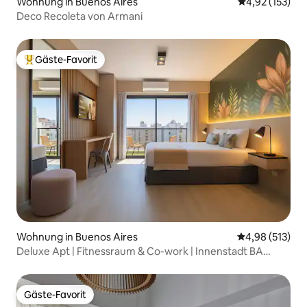
Wohnung in Buenos Aires
Durchschnittl
4,92 (153)
Deco Recoleta von Armani
Gäste-Favorit
Beliebter Gäste-Favorit.
Wohnung in Buenos Aires
Durchschnittl
4,98 (513)
Deluxe Apt | Fitnessraum & Co-work | Innenstadt BA
Obelisco
Gäste-Favorit
Gäste-Favorit