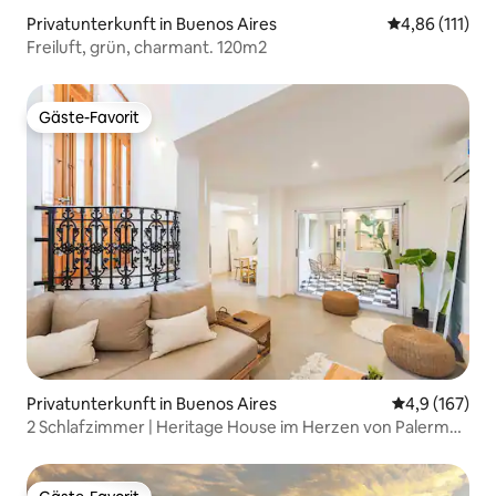
Privatunterkunft in Buenos Aires
Durchschnittl
4,86 (111)
Freiluft, grün, charmant. 120m2
Gäste-Favorit
Gäste-Favorit
Privatunterkunft in Buenos Aires
Durchschnitt
4,9 (167)
2 Schlafzimmer | Heritage House im Herzen von Palermo
Soho