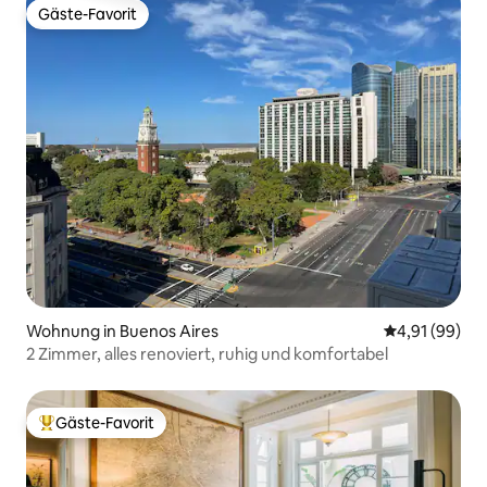
Gäste-Favorit
Gäste-Favorit
Wohnung in Buenos Aires
Durchschnitt
4,91 (99)
2 Zimmer, alles renoviert, ruhig und komfortabel
Gäste-Favorit
Beliebter Gäste-Favorit.