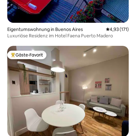
Eigentumswohnung in Buenos Aires
Durchschnittl
4,93 (171)
Luxuriöse Residenz im Hotel Faena Puerto Madero
Gäste-Favorit
Beliebter Gäste-Favorit.