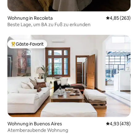
Wohnung in Recoleta
Durchschnittli
4,85 (263)
Beste Lage, um BA zu Fuß zu erkunden
Gäste-Favorit
Beliebter Gäste-Favorit.
Wohnung in Buenos Aires
Durchschnittli
4,93 (478)
Atemberaubende Wohnung