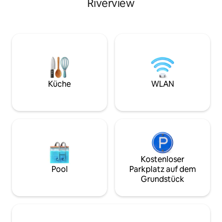
Riverview
Backofen und einen HI-TECH-
bekommst die ges
Wasserfilter für ein einfaches Leben.
Ganz gleich, ob d
Wesentliche Dinge wie ein Geysir, WLAN
Gründen, zum Sho
und Klimaanlage in Schlafzimmer und
kurzen Städtetrip 
Wohnbereich sorgen für Komfort. Die
Zuhause wird für 
Unterkunft liegt neben dem
Oase der Ruhe sei
Gulshan Aarong Outlet und ist nur
von den Krankenh
wenige Gehminuten von
Heart Institute, N
Lebensmittelgeschäften entfernt. Sie ist
Suhrawardy entfe
Küche
WLAN
perfekt für ruhiges Lesen, Arbeiten von
Ring Road. In der
zu Hause aus oder einfach zum
und des Krishi Mar
Entspannen und bietet Platz für maximal
2 Personen. Aufzug täglich rund um die
Uhr.
Kostenloser
Pool
Parkplatz auf dem
Grundstück