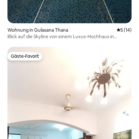
Wohnung in Gulasana Thana
Durchschn
5 (14)
Blick auf die Skyline von einem Luxus-Hochhaus in
Gulshan 2
Gäste-Favorit
Gäste-Favorit