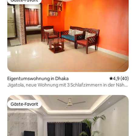
Gäste-Favorit
Gäste-Favorit
Eigentumswohnung in Dhaka
Durchschnit
4,9 (40)
Jigatola, neue Wohnung mit 3 Schlafzimmern in der Nähe
von Dhanmondi | 3 Klimaanlagen, Badewanne
Gäste-Favorit
Gäste-Favorit