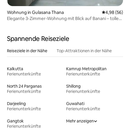
Wohnung in Gulasana Thana
Durchschnittl
4,98 (56)
Elegante 3-Zimmer-Wohnung mit Blick auf Banani – tolle
Lage
Spannende Reiseziele
Reiseziele in der Nähe
Top-Attraktionen in der Nähe
Kalkutta
Kamrup Metropolitan
Ferienunterkünfte
Ferienunterkünfte
North 24 Parganas
Shillong
Ferienunterkünfte
Ferienunterkünfte
Darjeeling
Guwahati
Ferienunterkünfte
Ferienunterkünfte
Gangtok
Mehr anzeigen
Ferienunterkünfte