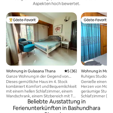
Aspekten hoch bewertet.
Gäste-Favorit
Gäste-Favorit
Beliebter Gäste-Favorit.
Gäste-Favorit
Wohnung in Gulasana Thana
Durchschnittliche Bewertun
5 (36)
Wohnung in Moh
Thana
Ganze Wohnung in der Gegend von
Ruhiges Studio in
Gulshan-1
(gesamte Wohnun
Dieses gemütliche Haus im 4. Stock
Genieße einen ruh
kombiniert Komfort und Bequemlichkeit
Herzen von Moha
mit einem hellen Schlafzimmer, einem
geräumige Studio
Wandschrank, einem Sitzbereich mit TV,
Schlafzimmer (Klim
Beliebte Ausstattung in
einem Gebetsraum, einem Arbeitsplatz
ruhigen Gasse in 
und einem Essbereich. Die Küche
die perfekte Misc
Ferienunterkünften in Bashundhara
verfügt über einen Kühlschrank, einen
Erreichbarkeit und