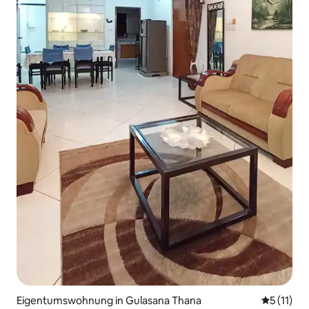
Eigentumswohnung in Gulasana Thana
Durchschn
5 (11)