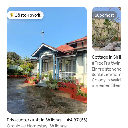
Gäste-Favorit
Superhost
Beliebter Gäste-Favorit.
Superhost
Cottage in Shillon
#FreeFruitWineon3
Gästehaus
Ein freistehendes
Schlafzimmern in 
Colony in Waldnähe
nur einen Steinwu
besten Cafés und 
entfernt. Wir bei 
willkommen und si
Nachbarschaften v
anerkannt. Zu de
gehören kostenlos
Privatunterkunft in Shillong
Durchschnittliche Bewertung: 
4,97 (65)
außerhalb des Ge
Orchidale Homestay! Shillongs