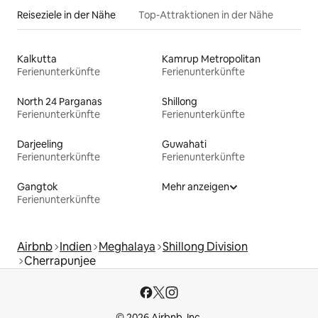
Reiseziele in der Nähe
Top-Attraktionen in der Nähe
Kalkutta
Kamrup Metropolitan
Ferienunterkünfte
Ferienunterkünfte
North 24 Parganas
Shillong
Ferienunterkünfte
Ferienunterkünfte
Darjeeling
Guwahati
Ferienunterkünfte
Ferienunterkünfte
Gangtok
Mehr anzeigen
Ferienunterkünfte
Airbnb
Indien
Meghalaya
Shillong Division
Cherrapunjee
© 2026 Airbnb, Inc.