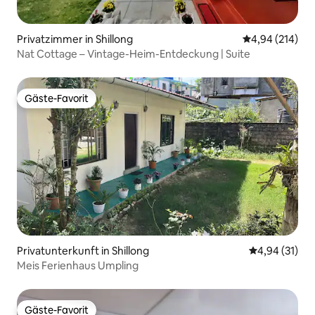
Privatzimmer in Shillong
Durchschnittli
4,94 (214)
Nat Cottage – Vintage-Heim-Entdeckung | Suite
Gäste-Favorit
Gäste-Favorit
Privatunterkunft in Shillong
Durchschnitt
4,94 (31)
Meis Ferienhaus Umpling
Gäste-Favorit