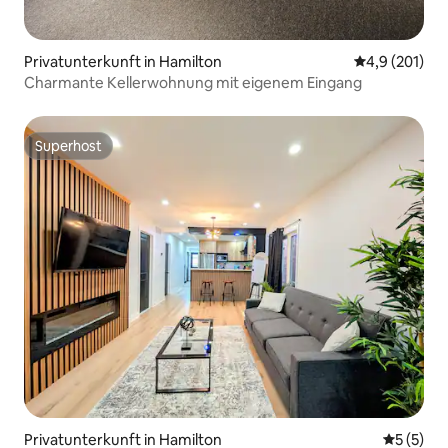
Privatunterkunft in Hamilton
Durchschnitt
4,9 (201)
Charmante Kellerwohnung mit eigenem Eingang
Superhost
Superhost
Privatunterkunft in Hamilton
Durchsch
5 (5)