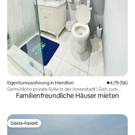
Eigentumswohnung in Hamilton
Durchschnitt
4,79 (56)
Gemütliche private Suite in der Innenstadt | Geh zum
Familienfreundliche Häuser mieten
Hamilton GO
Gäste-Favorit
Gäste-Favorit