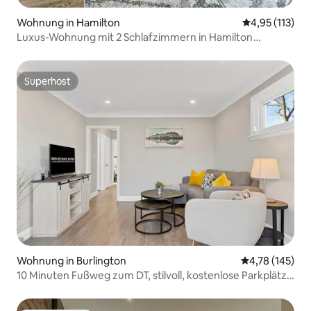
Wohnung in Hamilton
Durchschnittl
4,95 (113)
Luxus-Wohnung mit 2 Schlafzimmern in Hamilton
Lizenznummer 26 000149
Superhost
Superhost
Wohnung in Burlington
Durchschnittl
4,78 (145)
10 Minuten Fußweg zum DT, stilvoll, kostenlose Parkplätze
| IOB1