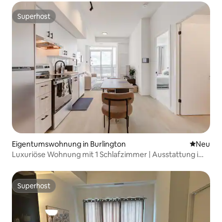
Superhost
Superhost
Eigentumswohnung in Burlington
Neue Unt
Neu
Luxuriöse Wohnung mit 1 Schlafzimmer | Ausstattung im
Resort-Stil
Superhost
Superhost