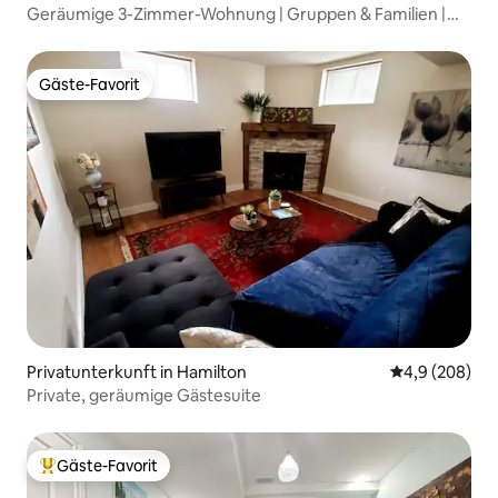
Geräumige 3-Zimmer-Wohnung | Gruppen & Familien |
Top-Lage
Gäste-Favorit
Gäste-Favorit
Privatunterkunft in Hamilton
Durchschnittl
4,9 (208)
Private, geräumige Gästesuite
Gäste-Favorit
Beliebter Gäste-Favorit.