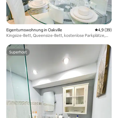
Eigentumswohnung in Oakville
Durchschnitt
4,9 (39)
Kingsize-Bett, Queensize-Bett, kostenlose Parkplätze,
Fitnessraum, WLAN
Superhost
Superhost