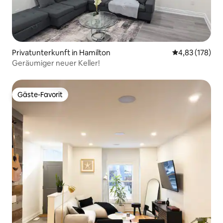
Privatunterkunft in Hamilton
Durchschnittl
4,83 (178)
Geräumiger neuer Keller!
Gäste-Favorit
Gäste-Favorit