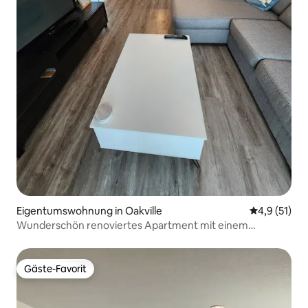
Eigentumswohnung in Oakville
Durchschnit
4,9 (51)
Wunderschön renoviertes Apartment mit einem
Schlafzimmer und einem Wohnzimmer + Balkon
Gäste-Favorit
Gäste-Favorit