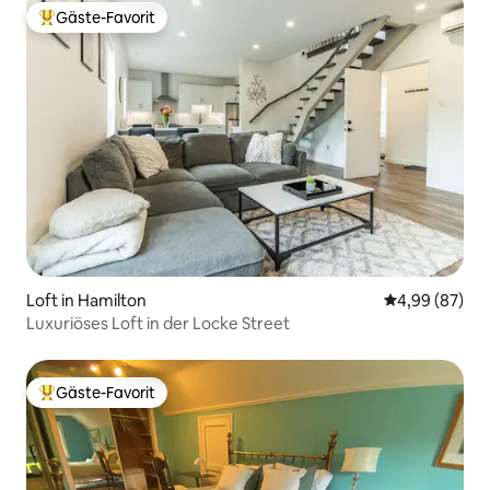
Gäste-Favorit
Beliebter Gäste-Favorit.
Loft in Hamilton
Durchschnittl
4,99 (87)
Luxuriöses Loft in der Locke Street
Gäste-Favorit
Beliebter Gäste-Favorit.