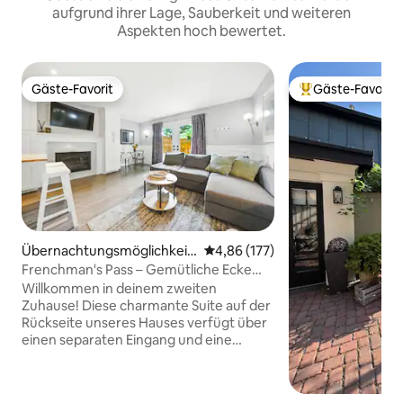
aufgrund ihrer Lage, Sauberkeit und weiteren
Aspekten hoch bewertet.
Gäste-Favorit
Gäste-Favorit
Gäste-Favorit
Beliebter Gäste-F
Übernachtungsmöglichkeit
Durchschnittliche Bewertung: 4
4,86 (177)
in Hamilton
Frenchman's Pass – Gemütliche Ecke
auf der Hamilton Brow
Willkommen in deinem zweiten
Zuhause! Diese charmante Suite auf der
Rückseite unseres Hauses verfügt über
einen separaten Eingang und eine
praktische private Terrasse. Eingebettet
in den Hamilton Mountain in einem der
exklusivsten Viertel von Hamilton sind