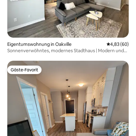
Eigentumswohnung in Oakville
Durchschnittl
4,83 (60)
Sonnenverwöhntes, modernes Stadthaus | Modern und
stilvoll
Gäste-Favorit
Gäste-Favorit