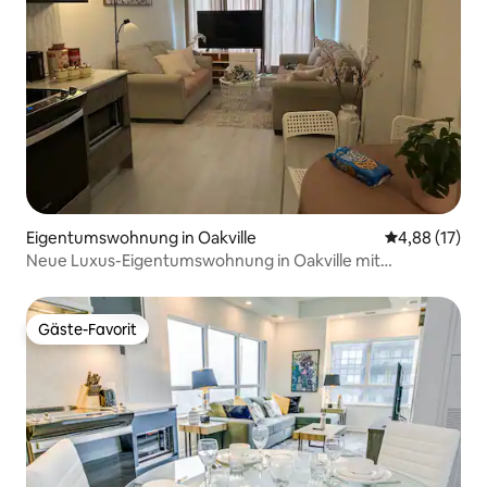
Eigentumswohnung in Oakville
Durchschnitt
4,88 (17)
Neue Luxus-Eigentumswohnung in Oakville mit
kostenlosem Parkplatz und WLAN
Gäste-Favorit
Gäste-Favorit