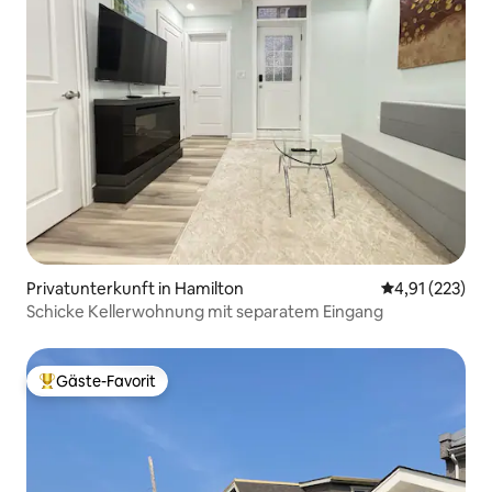
Privatunterkunft in Hamilton
Durchschnittl
4,91 (223)
Schicke Kellerwohnung mit separatem Eingang
Gäste-Favorit
Beliebter Gäste-Favorit.