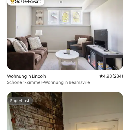
Gäste-Favorit
Beliebter Gäste-Favorit.
Wohnung in Lincoln
Durchschnittli
4,93 (284)
Schöne 1-Zimmer-Wohnung in Beamsville
Superhost
Superhost