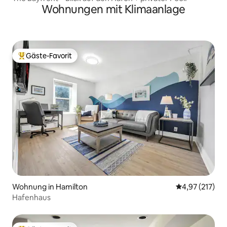
Wohnungen mit Klimaanlage
Gäste-Favorit
Beliebter Gäste-Favorit.
Wohnung in Hamilton
Durchschnittl
4,97 (217)
Hafenhaus