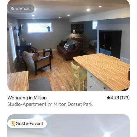
Superhost
Superhost
Wohnung in Milton
Durchschnittl
4,73 (173)
Studio-Apartment im Milton Dorset Park
Gäste-Favorit
Beliebter Gäste-Favorit.