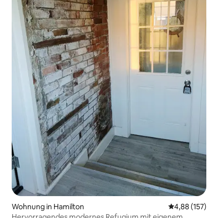
Wohnung in Hamilton
Durchschnittl
4,88 (157)
Hervorragendes modernes Refugium mit eigenem