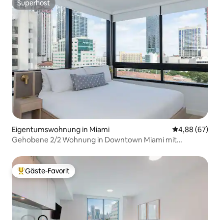
Superhost
Superhost
Eigentumswohnung in Miami
Durchschnittl
4,88 (67)
Gehobene 2/2 Wohnung in Downtown Miami mit
kostenlosem Parkplatz
Gäste-Favorit
Beliebter Gäste-Favorit.