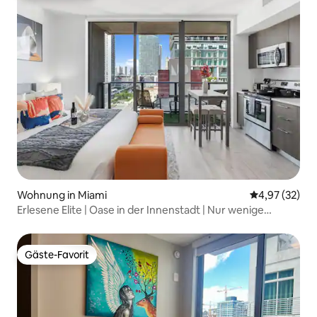
Wohnung in Miami
Durchschnitt
4,97 (32)
Erlesene Elite | Oase in der Innenstadt | Nur wenige
Schritte vom Strand entfernt
Gäste-Favorit
Gäste-Favorit