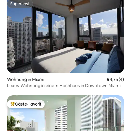
Superhost
Superhost
Wohnung in Miami
Durchschnit
4,75 (4)
Luxus-Wohnung in einem Hochhaus in Downtown Miami
Gäste-Favorit
Beliebter Gäste-Favorit.