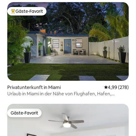
Gäste-Favorit
Beliebter Gäste-Favorit.
Privatunterkunft in Miami
Durchschnittli
4,99 (278)
Urlaub in Miami in der Nähe von Flughafen, Hafen,
Stadion, Calle 8
Gäste-Favorit
Gäste-Favorit