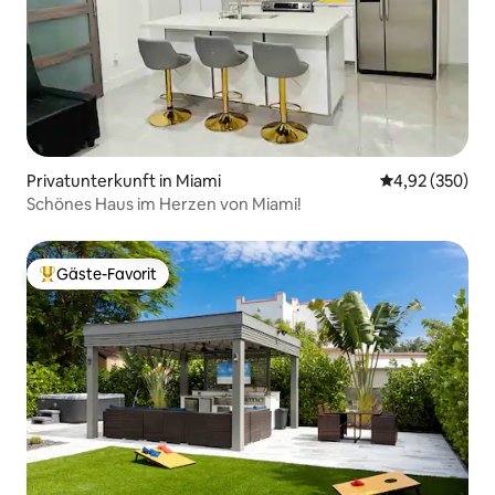
Privatunterkunft in Miami
Durchschnittli
4,92 (350)
Schönes Haus im Herzen von Miami!
Gäste-Favorit
Beliebter Gäste-Favorit.