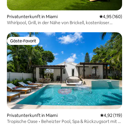
Privatunterkunft in Miami
Durchschnittli
4,95 (160)
Whirlpool, Grill, in der Nähe von Brickell, kostenloser
Parkplatz
Gäste-Favorit
Gäste-Favorit
Privatunterkunft in Miami
Durchschnittl
4,92 (119)
Tropische Oase • Beheizter Pool, Spa & Rückzugsort mit 4
Schlafzimmern