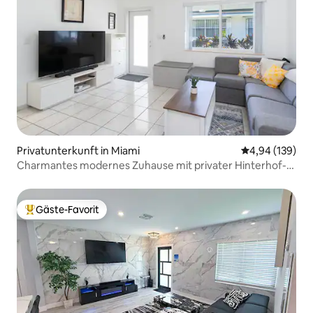
Privatunterkunft in Miami
Durchschnittli
4,94 (139)
Charmantes modernes Zuhause mit privater Hinterhof-
Oase
Gäste-Favorit
Beliebter Gäste-Favorit.