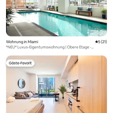
Wohnung in Miami
Durchschn
5 (21)
*NEU* Luxus-Eigentumswohnung | Obere Etage ·
Fitnessraum · Pool ·
Gäste-Favorit
Gäste-Favorit