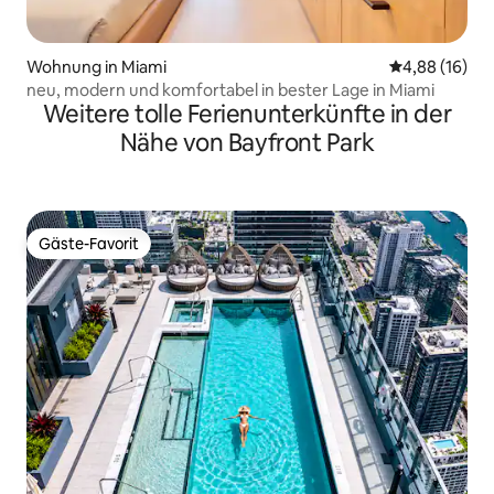
Wohnung in Miami
Durchschnitt
4,88 (16)
neu, modern und komfortabel in bester Lage in Miami
Weitere tolle Ferienunterkünfte in der
Nähe von Bayfront Park
Gäste-Favorit
Gäste-Favorit