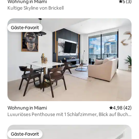
Wohnung in Miami
Durchsch
5 (3)
Kultige Skyline von Brickell
Gäste-Favorit
Gäste-Favorit
Wohnung in Miami
Durchschnittl
4,98 (42)
Luxuriöses Penthouse mit 1 Schlafzimmer, Blick auf Bucht
und Stadt | Innenstadt
Gäste-Favorit
Gäste-Favorit