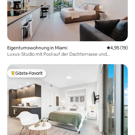
Eigentumswohnung in Miami
Durchschnitt
4,95 (19)
Luxus-Studio mit Pool auf der Dachterrasse und
kostenlosem Parkplatz
Gäste-Favorit
Beliebter Gäste-Favorit.