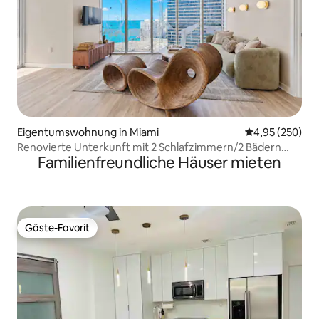
Eigentumswohnung in Miami
Durchschnittli
4,95 (250)
Renovierte Unterkunft mit 2 Schlafzimmern/2 Bädern
Familienfreundliche Häuser mieten
und Blick auf das Wasser • Kostenlose Parkplätze • Pool &
Spa
Gäste-Favorit
Gäste-Favorit