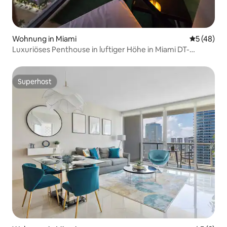
Wohnung in Miami
Durchschni
5 (48)
Luxuriöses Penthouse in luftiger Höhe in Miami DT-
Brickell
Superhost
Superhost