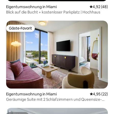
Eigentumswohnung in Miami
Durchschnittl
4,92 (48)
Blick auf die Bucht + kostenloser Parkplatz | Hochhaus
Gäste-Favorit
Gäste-Favorit
Eigentumswohnung in Miami
Durchschnitt
4,95 (22)
Geräumige Suite mit 2 Schlafzimmern und Queensize-
Bett | 2 Badezimmer | Schlafplätze für 6