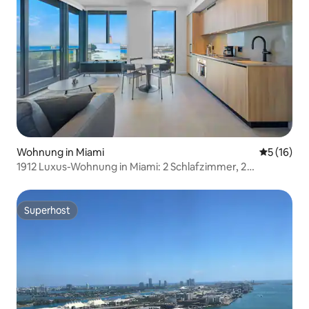
Wohnung in Miami
Durchschn
5 (16)
1912 Luxus-Wohnung in Miami: 2 Schlafzimmer, 2
Badezimmer, Balkon, Blick auf die Stadt
Superhost
Superhost