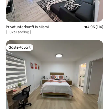
Privatunterkunft in Miami
Durchschnittl
4,96 (114)
| LuxeLanding |
Pool+Lounge+Schach+Grill+Golf+Flughafen
Gäste-Favorit
Gäste-Favorit