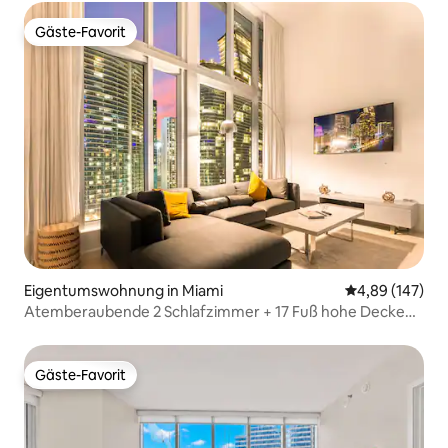
Gäste-Favorit
Gäste-Favorit
Eigentumswohnung in Miami
Durchschnittli
4,89 (147)
Atemberaubende 2 Schlafzimmer + 17 Fuß hohe Decken
& beheizter Pool
Gäste-Favorit
Gäste-Favorit