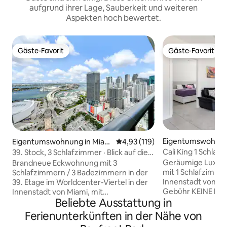
aufgrund ihrer Lage, Sauberkeit und weiteren
Aspekten hoch bewertet.
Gäste-Favorit
Gäste-Favorit
Gäste-Favorit
Gäste-Favorit
Eigentumswohnun
Eigentumswohnung in Miam
Durchschnittliche Bewertung: 4
4,93 (119)
i
i
Cali King 1 Schlaf
39. Stock, 3 Schlafzimmer · Blick auf die
Fitnessraum, Balk
Bucht und die Stadt · Schlafplätze für 8
Geräumige Luxus
Brandneue Eckwohnung mit 3
Personen
mit 1 Schlafzimmer
Schlafzimmern / 3 Badezimmern in der
Innenstadt von Miami KEINE Che
39. Etage im Worldcenter-Viertel in der
Gebühr KEINE Res
Innenstadt von Miami, mit
Beliebte Ausstattung in
zusätzlichen Steuern Die Gäste
Panoramablick auf die Bucht und die
Zugang zu allen A
Stadt von einem 250 Quadratfuß großen
Ferienunterkünften in der Nähe von
YOTEL und werden
Balkon und raumhohen Fenstern.