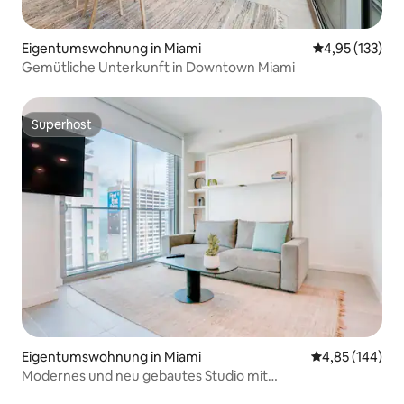
Eigentumswohnung in Miami
Durchschnittl
4,95 (133)
Gemütliche Unterkunft in Downtown Miami
Superhost
Superhost
Eigentumswohnung in Miami
Durchschnittli
4,85 (144)
Modernes und neu gebautes Studio mit
Pool|Fitnessraum|Restaurant|