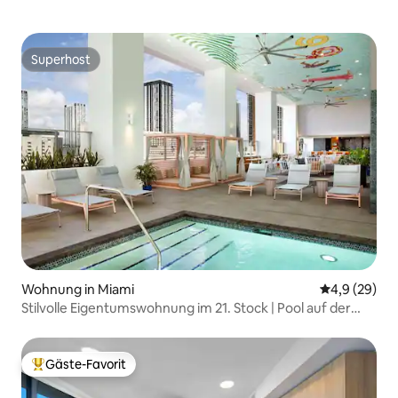
Superhost
Superhost
Wohnung in Miami
Durchschnitt
4,9 (29)
Stilvolle Eigentumswohnung im 21. Stock | Pool auf der
Dachterrasse · Downtown Miami
Gäste-Favorit
Beliebter Gäste-Favorit.