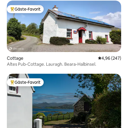
Gäste-Favorit
Beliebter Gäste-Favorit.
Cottage
Durchschnittli
4,96 (247)
Altes Pub-Cottage. Lauragh. Beara-Halbinsel.
Gäste-Favorit
Beliebter Gäste-Favorit.