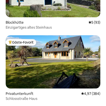
Blockhütte
Durchschni
5 (93)
Einzigartiges altes Steinhaus
Gäste-Favorit
Beliebter Gäste-Favorit.
Privatunterkunft
Durchschnittli
4,97 (384)
Schlossstraße Haus