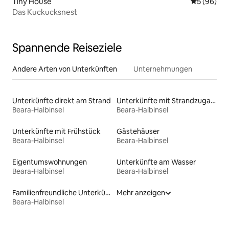
Tiny House
Durchschni
5 (96)
Das Kuckucksnest
Spannende Reiseziele
Andere Arten von Unterkünften
Unternehmungen
Unterkünfte direkt am Strand
Unterkünfte mit Strandzugang
Beara-Halbinsel
Beara-Halbinsel
Unterkünfte mit Frühstück
Gästehäuser
Beara-Halbinsel
Beara-Halbinsel
Eigentumswohnungen
Unterkünfte am Wasser
Beara-Halbinsel
Beara-Halbinsel
Familienfreundliche Unterkünfte
Mehr anzeigen
Beara-Halbinsel