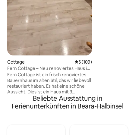
Wort der Warnung:
abgelegen (1 km v
auf einem holprig
keine öffentlichen
ist ein eigenes Tra
Auto) sehr empfeh
Fortbewegungsmit
Cottage
Durchschnittliche Bewertung
5 (109)
Fern Cottage – Neu renoviertes Haus im
alten Stil
Fern Cottage ist ein frisch renoviertes
Bauernhaus im alten Stil, das wir liebevoll
restauriert haben. Es hat eine schöne
Aussicht. Dies ist ein Haus mit 3
Beliebte Ausstattung in
Schlafzimmern, in dem 7 Personen
schlafen können. Es verfügt über eine
Ferienunterkünften in Beara-Halbinsel
separate Küche und ein Wohnzimmer.
Es ist ein heller, luftiger und
entspannender Raum, perfekt für einen
Urlaub. Es ist ein Privathaus, das von der
Vorderseite des Hauses aus den Blick auf