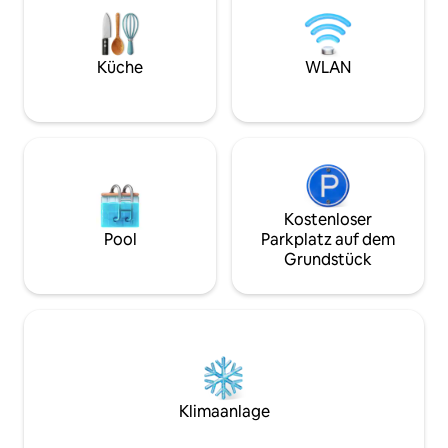
den magischen Miskish-Berg bietet. In
unmittelbarer Nähe findest du
zahlreiche Strände, schöne
Spaziergänge und magische Ausblicke.
Küche
WLAN
Es ist ein zehnminütiger Spaziergang
zum Dorf Eyeries.
Kostenloser
Pool
Parkplatz auf dem
Grundstück
Klimaanlage