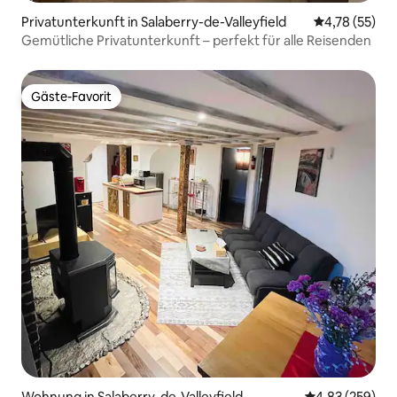
Privatunterkunft in Salaberry-de-Valleyfield
Durchschnitt
4,78 (55)
Gemütliche Privatunterkunft – perfekt für alle Reisenden
Gäste-Favorit
Gäste-Favorit
Wohnung in Salaberry-de-Valleyfield
Durchschnittli
4,83 (259)