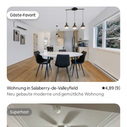
Gäste-Favorit
Gäste-Favorit
Wohnung in Salaberry-de-Valleyfield
Durchschnitt
4,89 (9)
Neu gebaute moderne und gemütliche Wohnung
Superhost
Superhost