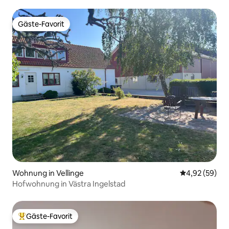
Gäste-Favorit
Gäste-Favorit
Wohnung in Vellinge
Durchschnittl
4,92 (59)
Hofwohnung in Västra Ingelstad
Gäste-Favorit
Beliebter Gäste-Favorit.