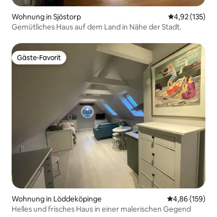
Wohnung in Sjöstorp
Durchschnittl
4,92 (135)
Gemütliches Haus auf dem Land in Nähe der Stadt.
Gäste-Favorit
Gäste-Favorit
Wohnung in Löddeköpinge
Durchschnittli
4,86 (159)
Helles und frisches Haus in einer malerischen Gegend