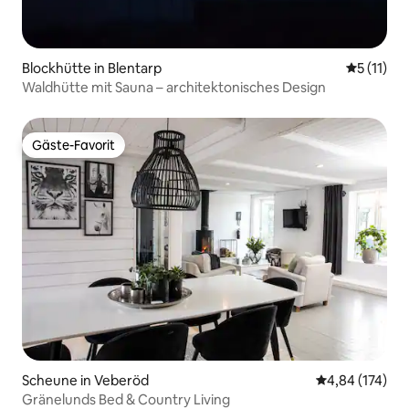
Blockhütte in Blentarp
Durchschn
5 (11)
Waldhütte mit Sauna – architektonisches Design
Gäste-Favorit
Gäste-Favorit
Scheune in Veberöd
Durchschnittl
4,84 (174)
Gränelunds Bed & Country Living