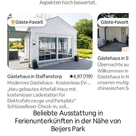
Aspekten hoch bewertet.
Gäste-Favorit
Gäste-Favorit
Beliebter Gäste-Favorit.
Gäste-Favorit
Gästehaus in Staf
Übernachte auf d
ins Zentrum von 
Willkommen in un
Gästehaus in Staffanstorp
Durchschnittliche Bewertung: 4
4,97 (119)
Gästehaus in Nord
unseren mutigen a
Modernes Gästehaus - Kostenlose EV-
chinesischen Sec
Ladung - In der Nähe von E6/ Malmö
„Neu gebautes Attefall-Haus mit
ist. Auf dem Land, aber stadtnah. Drei
kostenloser Ladestation für
Minuten von der 
Elektrofahrzeuge und Parkplatz“
entfernt. Zehn K
Schlüsselloser Check-in, voll
von Malmö. Zwei 
Beliebte Ausstattung in
ausgestattete Küche mit Mikrowelle,
nächsten Einkauf
Kühlschrank mit Gefrierfach,
Ferienunterkünften in der Nähe von
großen Lebensmitt
Induktionsherd, Toaster,
Beijers Park
Tankstelle, Einka
Wasserkocher/Kaffeemaschine mit
Fast-Food-Restauran
kostenlosem Zugang zu Kaffee und Tee.