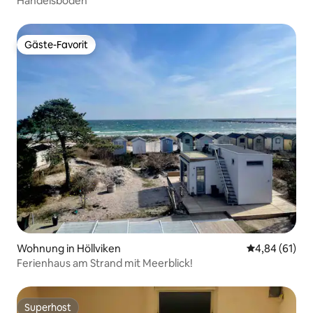
Handelsboden
Gäste-Favorit
Gäste-Favorit
Wohnung in Höllviken
Durchschnitt
4,84 (61)
Ferienhaus am Strand mit Meerblick!
Superhost