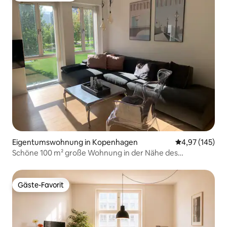
Eigentumswohnung in Kopenhagen
Durchschnittl
4,97 (145)
Schöne 100 m² große Wohnung in der Nähe des
Bellacenter
Gäste-Favorit
Gäste-Favorit