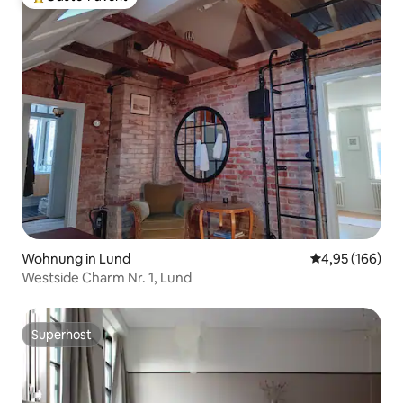
Beliebter Gäste-Favorit.
Wohnung in Lund
Durchschnittli
4,95 (166)
Westside Charm Nr. 1, Lund
Superhost
Superhost