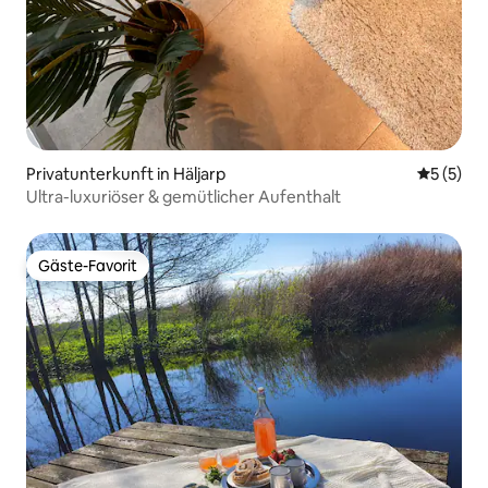
Privatunterkunft in Häljarp
Durchsch
5 (5)
Ultra-luxuriöser & gemütlicher Aufenthalt
Gäste-Favorit
Gäste-Favorit