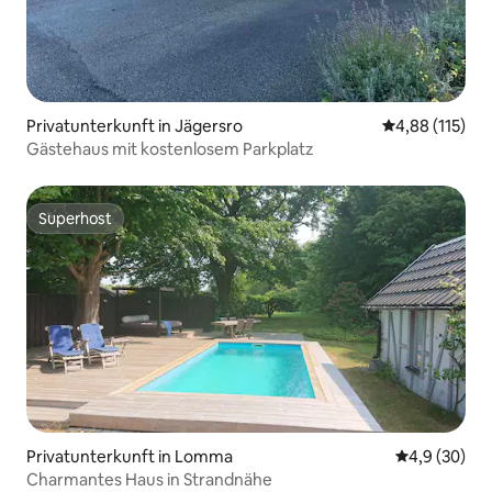
Privatunterkunft in Jägersro
Durchschnittl
4,88 (115)
Gästehaus mit kostenlosem Parkplatz
Superhost
Superhost
Privatunterkunft in Lomma
Durchschnitt
4,9 (30)
Charmantes Haus in Strandnähe