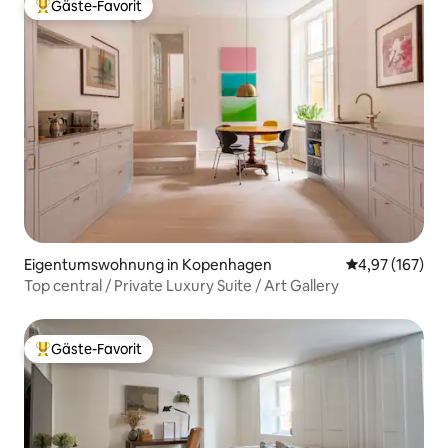
Gäste-Favorit
Beliebter Gäste-Favorit.
Eigentumswohnung in Kopenhagen
Durchschnittl
4,97 (167)
Top central / Private Luxury Suite / Art Gallery
Gäste-Favorit
Beliebter Gäste-Favorit.