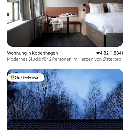
Wohnung in Kopenhagen
Durchschnittlic
4,82 (1.884)
Modernes Studio für 2 Personen im Herzen von Østerbro
Gäste-Favorit
Beliebter Gäste-Favorit.