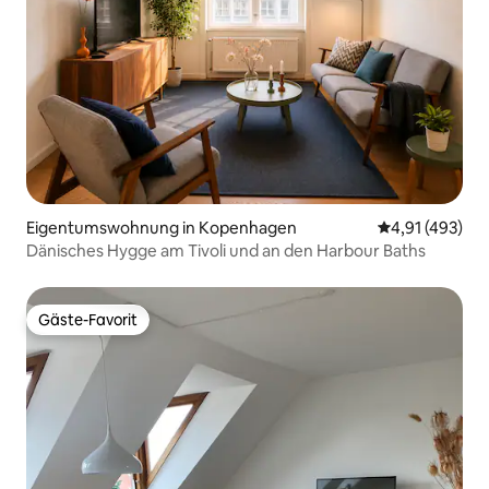
Eigentumswohnung in Kopenhagen
Durchschnittl
4,91 (493)
Dänisches Hygge am Tivoli und an den Harbour Baths
Gäste-Favorit
Gäste-Favorit