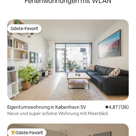
Ferienwohnungen mit WLAN
Gäste-Favorit
Gäste-Favorit
Eigentumswohnung in København SV
Durchschnittl
4,87 (126)
Neue und super schöne Wohnung mit Meerblick
Gäste-Favorit
Beliebter Gäste-Favorit.