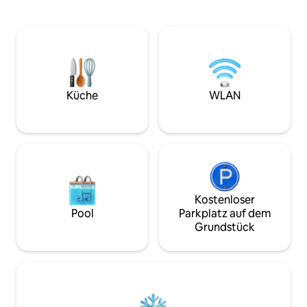
Bushaltestelle nach Malmö ist in zehn
Smart-TV/Apple-TV/Netflix, Highspeed-
Gehminuten errei
Internetzugang, Klimaanlage und
Busfahrt ins Zent
Schlafsofa. Kombinierte
etwa 15 Minuten. 
Wasch-/Trocknungsmaschine im
Lomma ist 13 km e
Badezimmer mit Fußbodenheizung,
Auto in weniger al
Außendusche mit kaltem/heißem
erreichbar.
Wasser. Privater Innenhof mit Grill (Gas).
Küche
WLAN
Bettwäsche + Handtücher inklusive.
Haustiere sind nicht erlaubt und
Rauchen ist nicht erlaubt. Schön, dass du
da bist!
Kostenloser
Pool
Parkplatz auf dem
Grundstück