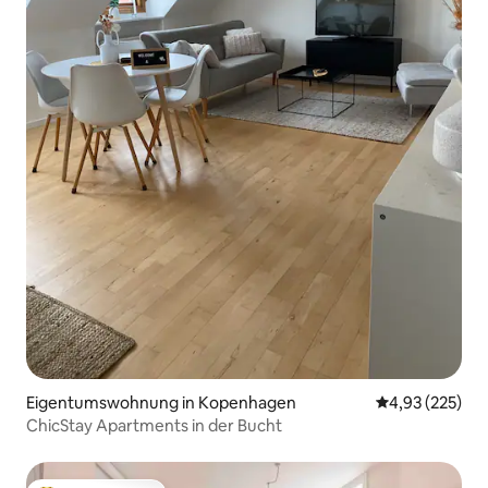
Eigentumswohnung in Kopenhagen
Durchschnittli
4,93 (225)
ChicStay Apartments in der Bucht