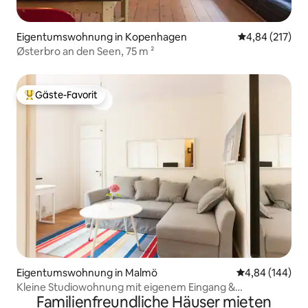
Eigentumswohnung in Kopenhagen
Durchschnittl
4,84 (217)
Østerbro an den Seen, 75 m ²
Gäste-Favorit
Beliebter Gäste-Favorit.
Eigentumswohnung in Malmö
Durchschnittli
4,84 (144)
Kleine Studiowohnung mit eigenem Eingang &
Familienfreundliche Häuser mieten
eigenständigem Check-in