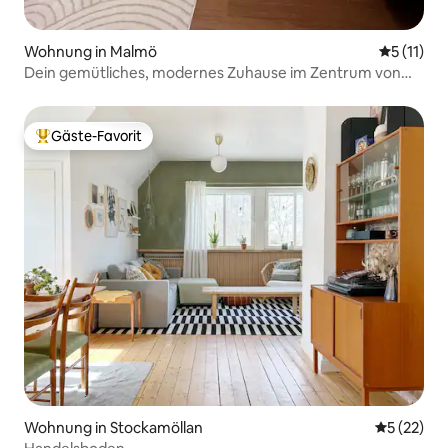
Wohnung in Malmö
Durchschn
5 (11)
Dein gemütliches, modernes Zuhause im Zentrum von
Malmö
Gäste-Favorit
Beliebter Gäste-Favorit.
Wohnung in Stockamöllan
Durchschn
5 (22)