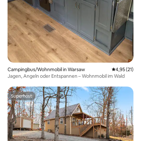
Campingbus/Wohnmobil in Warsaw
Durchschnitt
4,95 (21)
Jagen, Angeln oder Entspannen – Wohnmobil im Wald
Superhost
Superhost