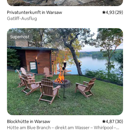
Privatunterkunft in Warsaw
Durchschnittl
4,93 (29)
Gatliff-Ausflug
Superhost
Superhost
Blockhütte in Warsaw
Durchschnittl
4,87 (30)
Hütte am Blue Branch – direkt am Wasser – Whirlpool –