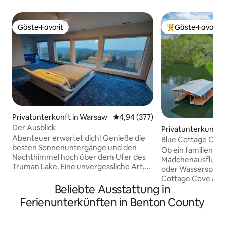
Gäste-Favorit
Gäste-Favorit
Gäste-Favorit
Beliebter Gäste-F
Privatunterkunft in Warsaw
Durchschnittliche Bewertung: 4
4,94 (377)
Der Ausblick
Privatunterkunft 
Abenteuer erwartet dich! Genieße die
Blue Cottage Cove
besten Sonnenuntergänge und den
Ob ein familienfre
Nachthimmel hoch über dem Ufer des
Mädchenausflug od
Truman Lake. Eine unvergessliche Art,
oder Wassersportu
sich zu entspannen! Perfekt für
Cottage Cove am r
romantische Kurztrips,
Beliebte Ausstattung in
am Lake of the Oza
Abenteuerlustige und Touristen
Renoviertes Haus 
Ferienunterkünften in Benton County
gleichermaßen. Die Nachbarschaft ist
und 2 Bädern mit 
von geschützten Wäldern umgeben,
Einrichtung und B
und die historische „Hallmark-Stadt“