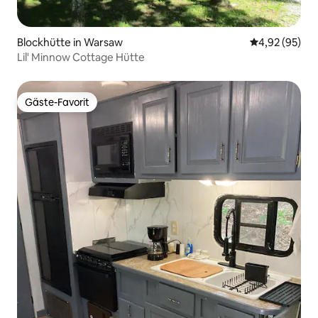
Blockhütte in Warsaw
Durchschnittl
4,92 (95)
Lil' Minnow Cottage Hütte
Gäste-Favorit
Gäste-Favorit