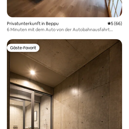
Privatunterkunft in Beppu
Durchschni
5 (66)
6 Minuten mit dem Auto von der Autobahnausfahrt
Beppu, Parkplatz für 3 Autos, Garten, Waschmaschine
und Trockner,
Gäste-Favorit
Gäste-Favorit