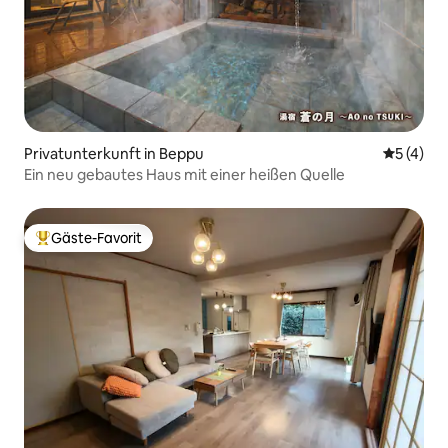
Privatunterkunft in Beppu
Durchsch
5 (4)
Ein neu gebautes Haus mit einer heißen Quelle
Gäste-Favorit
Beliebter Gäste-Favorit.