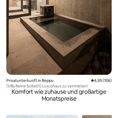
Privatunterkunft in Beppu
Durchschnittli
4,95 (106)
[Villa Reine Suite01] Luxushaus zu vermieten!
Komfort wie zuhause und großartige
Monatspreise