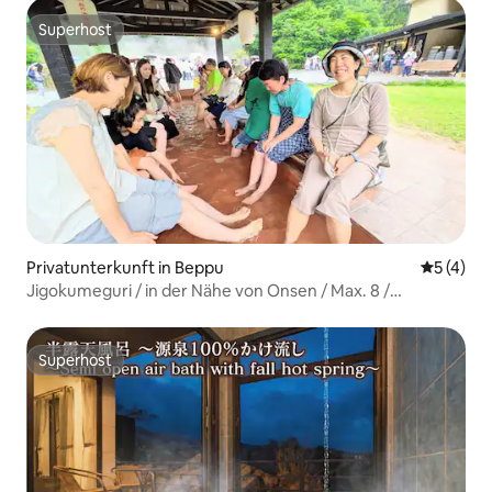
Superhost
Superhost
Privatunterkunft in Beppu
Durchsch
5 (4)
Jigokumeguri / in der Nähe von Onsen / Max. 8 /
Versteckte Unterkunft mit angenehmem Sonnenlicht,
das durch die Bäume fällt / Kingsize-Bett / kostenlose
Parkplätze / Frühbucherrabatt für Langzeitaufenthalte /
Superhost
Superhost
Reisen in ganz Kyushu