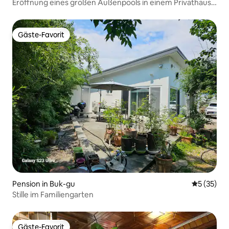
Eröffnung eines großen Außenpools in einem Privathaus,
Onsoraemi B-dong / Privathaus Hanok-Aufenthalt
Gäste-Favorit
Gäste-Favorit
Pension in Buk-gu
Durchschn
5 (35)
Stille im Familiengarten
Gäste-Favorit