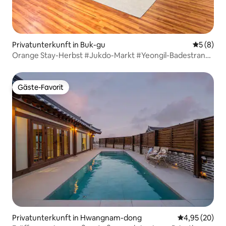
Privatunterkunft in Buk-gu
Durchschn
5 (8)
Orange Stay-Herbst #Jukdo-Markt #Yeongil-Badestrand
#Spacewalk #Zentraler Einkaufsbereich #Gruppenreise
#Familienreise
Gäste-Favorit
Gäste-Favorit
Privatunterkunft in Hwangnam-dong
Durchschnittl
4,95 (20)