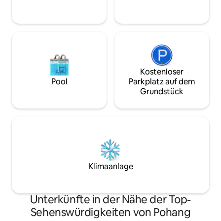
berühmte Fischre
aufeinanderfolgende Aufenthalte. # Im
berühmte Cafés in
Preis ist die Airbnb-Gebühr enthalten. #
Sie können auch a
Die Anzahl der Personen beträgt
gehen, wenn Sie 
standardmäßig 6 und kann bis zu 8
hinuntergehen. Im Hinterhof ist auch ein
Personen betragen. # Zusätzliche
Grill (März bis No
Grillgebühr von 30.000 Won (Grill,
da es sich um eine
Holzkohle und Rost werden
handelt, können 
Kostenloser
bereitgestellt) # Das Dorf Yangdong ist
Zeit nur für unse
Pool
Parkplatz auf dem
brandgefährdet, da es aus Hanoks und
ohne sich um die
Grundstück
strohgedeckten Häusern besteht.
kümmern zu müssen. Und dur
Lagerfeuer, Feuerwerke und andere
Veranda-Fenster 
Dinge sind absolut verboten.
und Fischerboote 
Unterkunft sehe
können Sie auch z
Segelboote ohne 
von Yeongildae genießen. 
Kalt- und Warmwa
Klimaanlage
installiert, so das
Mineralwasser mit
*
Unterkünfte in der Nähe der Top-
Sehenswürdigkeiten von Pohang