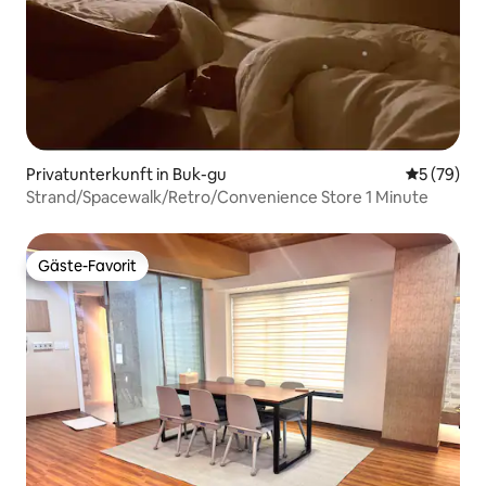
Privatunterkunft in Buk-gu
Durchschni
5 (79)
Strand/Spacewalk/Retro/Convenience Store 1 Minute
Gäste-Favorit
Gäste-Favorit