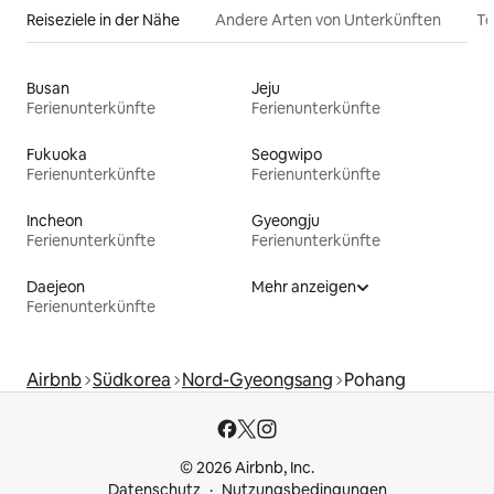
Reiseziele in der Nähe
Andere Arten von Unterkünften
To
Busan
Jeju
Ferienunterkünfte
Ferienunterkünfte
Fukuoka
Seogwipo
Ferienunterkünfte
Ferienunterkünfte
Incheon
Gyeongju
Ferienunterkünfte
Ferienunterkünfte
Daejeon
Mehr anzeigen
Ferienunterkünfte
Airbnb
Südkorea
Nord-Gyeongsang
Pohang
© 2026 Airbnb, Inc.
Datenschutz
Nutzungsbedingungen