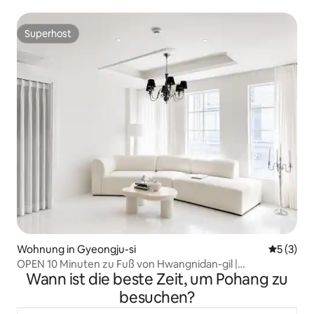
Superhost
Superhost
Wohnung in Gyeongju-si
Durchsch
5 (3)
OPEN 10 Minuten zu Fuß von Hwangnidan-gil |
Wann ist die beste Zeit, um Pohang zu
Französisches Einfamilienhaus [FRANJU] Gruppen.
Familien 10 Personen · 3 Zimmer · 2 Badezimmer · 5
besuchen?
Queensize-Betten