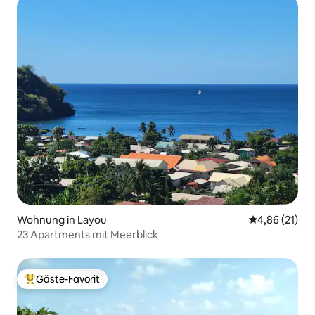
Wohnung in Layou
Durchschnitt
4,86 (21)
23 Apartments mit Meerblick
Gäste-Favorit
Beliebter Gäste-Favorit.