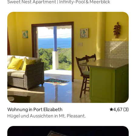
Sweet Nest Apartment | Infinity-Pool & Meerblick
Wohnung in Port Elizabeth
Durchschnit
4,67 (3)
Hügel und Aussichten in Mt. Pleasant.