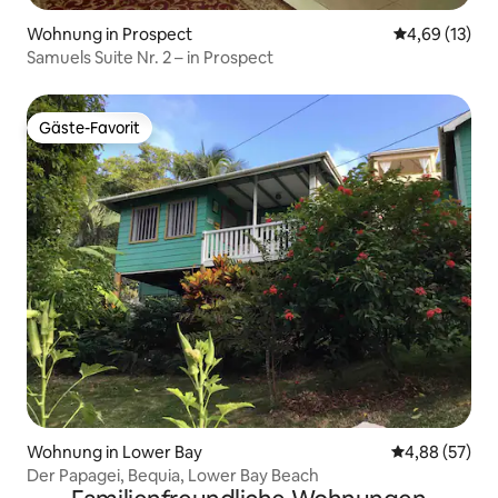
Wohnung in Prospect
Durchschnitt
4,69 (13)
Samuels Suite Nr. 2 – in Prospect
Gäste-Favorit
Gäste-Favorit
Wohnung in Lower Bay
Durchschnittl
4,88 (57)
Der Papagei, Bequia, Lower Bay Beach