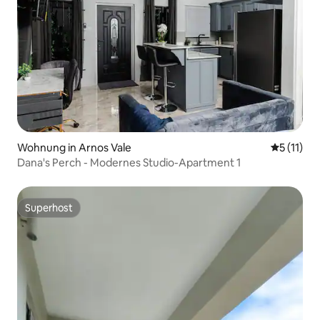
Wohnung in Arnos Vale
Durchschn
5 (11)
Dana's Perch - Modernes Studio-Apartment 1
Superhost
Superhost