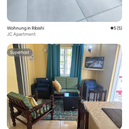
Wohnung in Ribishi
Durchsch
5 (5)
JC Apartment
Superhost
Superhost