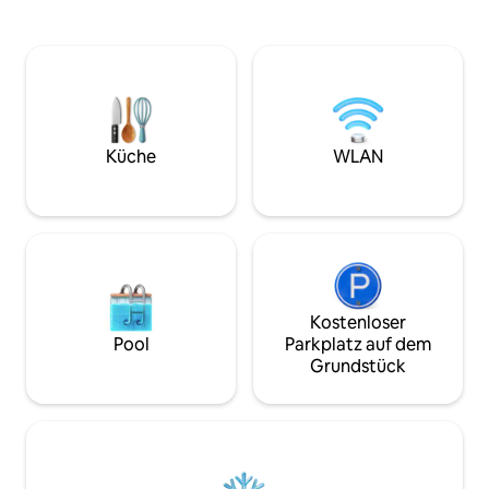
mühelosem Komfort. Egal, ob du ein
Bars, die zu Fuß e
Geschäftsreisender, ein Solo-Entdecker,
du die besten Res
ein Paar auf einem romantischen
Nachtleben genieß
Kurzurlaub oder ein zurückkehrender
ruhigen Sonnenun
Nationaler bist, Pitaya Suites lädt dich
oder die lebendige
ein, dich zu entspannen, neue Energie
erkundest, dieses
zu tanken und St. Vincent und die
einen unvergessli
Grenadinen in deinem eigenen Tempo
Küche
WLAN
zu entdecken - abgelegen und dennoch
nahtlos verbunden.
Kostenloser
Pool
Parkplatz auf dem
Grundstück