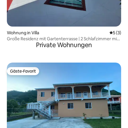
Wohnung in Villa
Durchsch
5 (3)
Große Residenz mit Gartenterrasse | 2 Schlafzimmer mit
Private Wohnungen
eigenem Bad | Pool
Gäste-Favorit
Gäste-Favorit