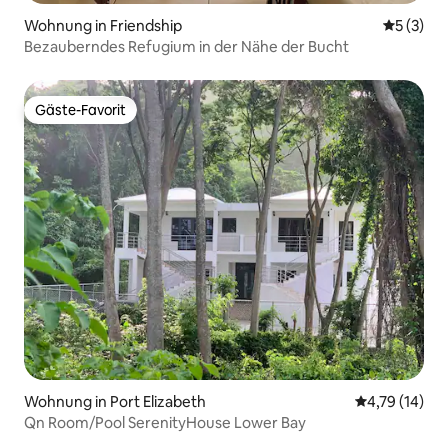
Wohnung in Friendship
Durchsch
5 (3)
Bezauberndes Refugium in der Nähe der Bucht
Gäste-Favorit
Gäste-Favorit
Wohnung in Port Elizabeth
Durchschnitt
4,79 (14)
Qn Room/Pool SerenityHouse Lower Bay