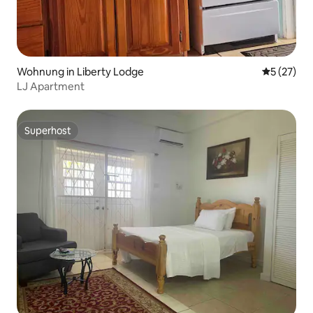
Wohnung in Liberty Lodge
Durchschn
5 (27)
LJ Apartment
Superhost
Superhost