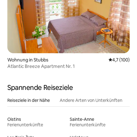
Wohnung in Stubbs
Durchschnitt
4,7 (100)
Atlantic Breeze Apartment Nr. 1
Spannende Reiseziele
Reiseziele in der Nähe
Andere Arten von Unterkünften
Oistins
Sainte-Anne
Ferienunterkünfte
Ferienunterkünfte