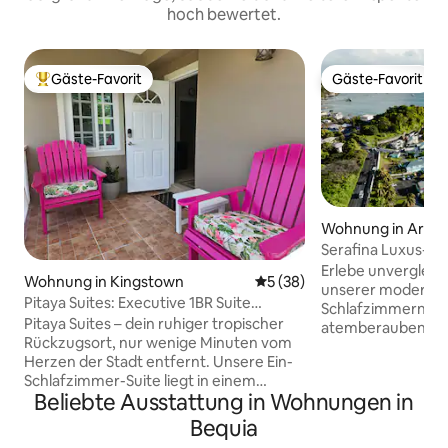
hoch bewertet.
Gäste-Favorit
Gäste-Favorit
Beliebter Gäste-Favorit.
Gäste-Favorit
Wohnung in Arnos
Serafina Luxus-
Erlebe unvergleich
Wohnung in Kingstown
Durchschnittliche Bewertun
5 (38)
unserer moderne
Pitaya Suites: Executive 1BR Suite
Schlafzimmern und
Minuten von der Stadt
Pitaya Suites – dein ruhiger tropischer
atemberaubenden 
Rückzugsort, nur wenige Minuten vom
Sonnenuntergang 
Herzen der Stadt entfernt. Unsere Ein-
Bequia. Eingebette
Schlafzimmer-Suite liegt in einem
liegt diese Wohnu
Beliebte Ausstattung in Wohnungen in
üppigen tropischen Garten und bietet
vom pulsierenden
die perfekte Balance aus modernem
Unterhaltungsviert
Bequia
Komfort, natürlicher Schönheit und
entfernt. Mit über