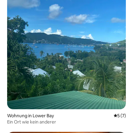
Wohnung in Lower Bay
Durchsch
5 (7)
Ein Ort wie kein anderer