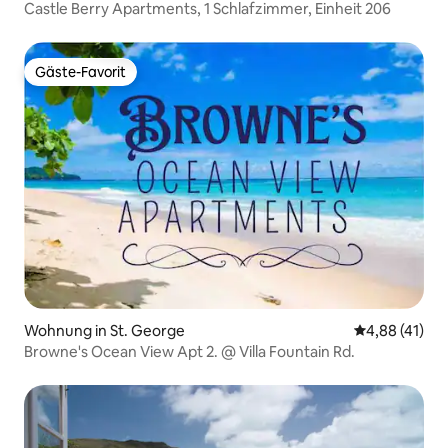
Castle Berry Apartments, 1 Schlafzimmer, Einheit 206
Gäste-Favorit
Gäste-Favorit
Wohnung in St. George
Durchschnitt
4,88 (41)
Browne's Ocean View Apt 2. @ Villa Fountain Rd.