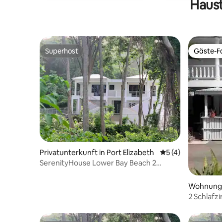
Haust
Superhost
Gäste-Fa
Superhost
Gäste-Fa
Privatunterkunft in Port Elizabeth
Durchschnittliche
5 (4)
SerenityHouse Lower Bay Beach 2
Schlafzimmer Erdgeschoss
Wohnung i
2 Schlafz
Serenity 