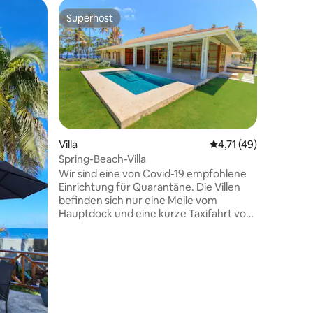
Gästesui
Superhost
Gäste-F
Superhost
Gäste-F
7 „Mango
Wohnung
Ein 1-Zi
Bad (Auß
Sitzberei
Indian Ba
Festlande
Atembera
Insel un
 4 Bewertungen
im Hinte
Villa
Durchschnittliche Be
4,71 (49)
verfügt ü
Spring-Beach-Villa
Strand-/
Wir sind eine von Covid-19 empfohlene
um in kri
Einrichtung für Quarantäne. Die Villen
zu sprin
befinden sich nur eine Meile vom
von gute
Hauptdock und eine kurze Taxifahrt vom
seriöse T
Flughafen Bequia entfernt und befinden
kurzen f
sich in der ruhigen, friedlichen Lage von
Strand en
Spring Valley. Entspanne dich in unseren
brandneuen Villen, an deinem privaten
Pool und genieße den Strand und die
üppige tropische Umgebung oder
warum nicht einen kurzen Ausflug zum