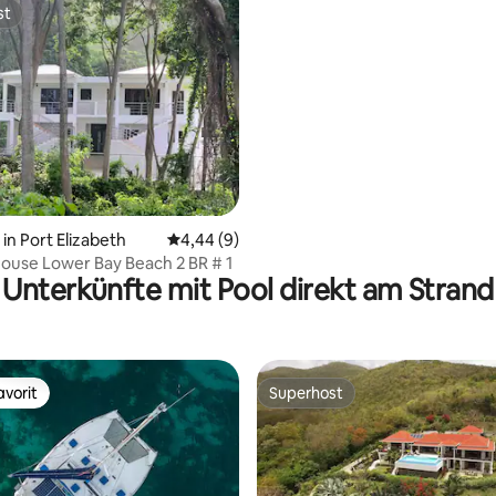
st
st
wertung: 4,56 von 5, 9 Bewertungen
n Port Elizabeth
Durchschnittliche Bewertung: 4,44 von 5,
4,44 (9)
ouse Lower Bay Beach 2 BR # 1
Unterkünfte mit Pool direkt am Strand
vorit
Superhost
vorit
Superhost