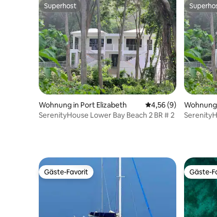
Superhost
Superho
Superhost
Superho
Wohnung in Port Elizabeth
Durchschnittliche Be
4,56 (9)
Wohnung i
SerenityHouse Lower Bay Beach 2 BR # 2
SerenityH
Gäste-Favorit
Gäste-Fa
Gäste-Favorit
Gäste-Fa