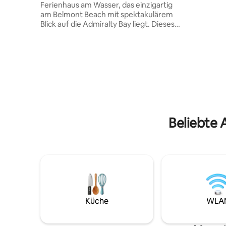
Ferienhaus am Wasser, das einzigartig
bieten vie
am Belmont Beach mit spektakulärem
ruhiges A
Blick auf die Admiralty Bay liegt. Dieses
verfügen
historische und neu renovierte
Kabel-TV, Klimaanlage und Mini
Ferienhaus mit 2 Schlafzimmern am
Kühlschra
Wasser ist die perfekte Mischung aus
Komfort und Authentizität. Das offene
Layout und die klassische karibische
Atmosphäre schaffen eine einladende
Atmosphäre. Entspanne dich im privaten
Garten und schaffe bleibende
Erinnerungen in diesem tropischen
Beliebte 
Paradies. Tauche ein in entspannte
Stimmung und das pulsierende
Inselleben mit einer malerischen
Uferpromenade, Geschäften und
fantastischen Restaurants in der Nähe.
Küche
WLA