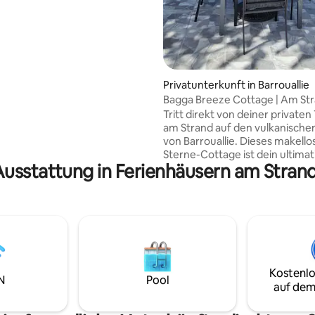
l Platz sowie schlichtes und
mbiente. Alle unsere Zimmer
 über kostenfreies WLAN,
-
nk.
Privatunterkunft in Barrouallie
Bagga Breeze Cottage | Am Str
Sonnenuntergänge
Tritt direkt von deiner privaten
am Strand auf den vulkanische
von Barrouallie. Dieses makello
Sterne-Cottage ist dein ultimat
Ausstattung in Ferienhäusern am Strand
karibischer Rückzugsort und bi
atemberaubenden Blick auf de
Sonnenuntergang über dem
türkisfarbenen Ozean. Entworf
ruhige Aufenthalte von mehr al
Nächten. Deine Morgen werd
Rauschen der Wellen begrüßt, 
dich im Schatten des Mandelb
Kostenlo
deiner Terrasse entspannst. Ve
N
Pool
auf dem
über Klimaanlage, starkes WL
eine voll ausgestattete Einrich
den perfekten Urlaub am Meer