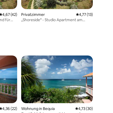
Durchschnittliche Bewertung: 4,67 von 5, 42 Bewertungen
4,67 (42)
Privatzimmer
Durchschnittliche Be
4,77 (13)
nd für
„Shoreside“ - Studio Apartment am
Strand für zwei
15 Bewertungen
Durchschnittliche Bewertung: 4,36 von 5, 22 Bewertungen
4,36 (22)
Wohnung in Bequia
Durchschnittliche Be
4,73 (30)