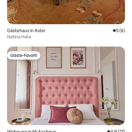
Gästehaus in Astei
Durchschn
5 (6)
Natina Hata
Gäste-Favorit
Gäste-Favorit
Wohnung in Mukachevo
Durchschnit
4,9 (21)