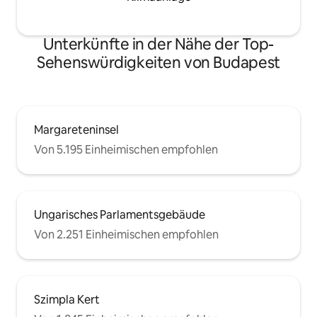
im Einsatz, wenn ich Gäste habe.
Während deines Aufenthalts kannst du
mich jederzeit per Telefon, Viber,
Unterkünfte in der Nähe der Top-
WhatsApp oder Messenger
Sehenswürdigkeiten von Budapest
kontaktieren. Die Wohnung befindet
sich an einem Boulevard in Budapests
historischer Innenstadt, in der Nähe der
Oper, der Stephansdom, des
ungarischen Parlamentsgebäudes, des
Einkaufszentrums WestEnd und der
Margareteninsel
berühmten Ruinenbars der Stadt.
Von 5.195 Einheimischen empfohlen
Ungarisches Parlamentsgebäude
Von 2.251 Einheimischen empfohlen
Szimpla Kert