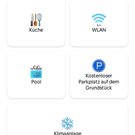
Youtube), Kabel-HD-Kanäle,
Flughafentransfe
Waschmaschine, Trockner, Bügeleisen,
ungarische Parlam
Wäscheständer, hochwertige
und der Deák-Fere
Klimaanlage Küche: Mikrowelle, Herd,
einen kurzen Spaz
Induktionskochfeld, Geschirrspüler,
gibt zahlreiche Re
Kühlschrank/Gefrierschrank,
Café auf dem geg
Küche
WLAN
Nespresso-Kaffeemaschine mit
Platz eignet sich 
kostenlosen Kapseln, Wasserkocher,
Kaffee, ein Bier o
Toaster, Kochutensilien, Besteck, Teller,
Gläser. Badezimmer: Föhn, Handtücher,
Flüssigseife. Schlafzimmer:
Kabelfernsehen, Samsung Smart 40-
Zoll-Fernseher (Netflix, Youtube),
hochwertige Bettwäsche, Springbox-
Kostenloser
Komfortbetten. Wir sind offen, um
Pool
Parkplatz auf dem
Sonderwünsche zu erfüllen. Wenn du an
Grundstück
der Adresse ankommst, warte ich am
Haupteingang des Gebäudes auf dich
und helfe dir mit deinem Gepäck. Ich
werde dann die wichtigsten Dinge über
die Wohnung, die Umgebung und die
Stadt erklären. Ich kann dir auch beim
Transport vom und zum Flughafen oder
Bahnhof helfen. Ich bin rund um die Uhr
Klimaanlage