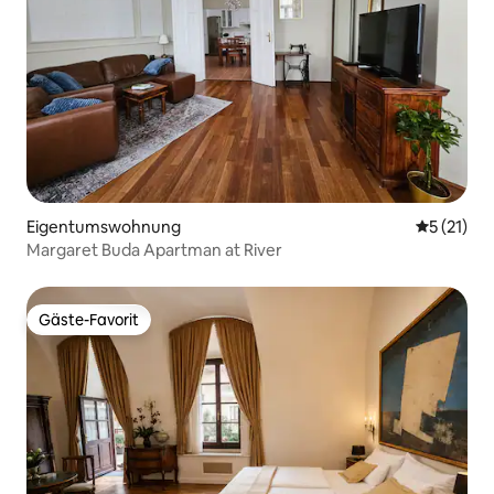
Eigentumswohnung
Durchschn
5 (21)
Margaret Buda Apartman at River
Gäste-Favorit
Gäste-Favorit