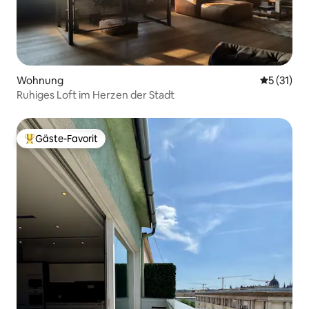
Wohnung
Durchschn
5 (31)
Ruhiges Loft im Herzen der Stadt
Gäste-Favorit
Beliebter Gäste-Favorit.