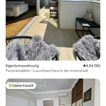
Eigentumswohnung
Durchschnittl
4,94 (95)
Panoramablick • Luxuriöses Haus in der Innenstadt
Gäste-Favorit
Beliebter Gäste-Favorit.