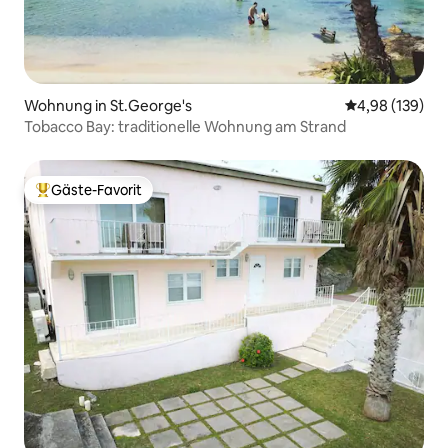
Wohnung in St.George's
Durchschnittli
4,98 (139)
Tobacco Bay: traditionelle Wohnung am Strand
Gäste-Favorit
Beliebter Gäste-Favorit.