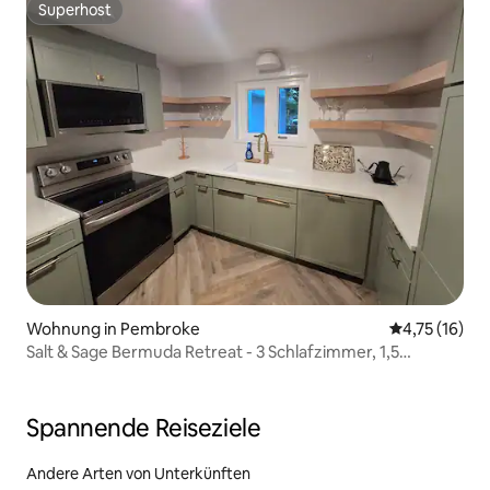
Superhost
Superhost
Wohnung in Pembroke
Durchschnitt
4,75 (16)
Salt & Sage Bermuda Retreat - 3 Schlafzimmer, 1,5
Badezimmer
Spannende Reiseziele
Andere Arten von Unterkünften