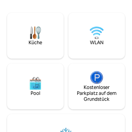
Bushaltestelle ist nur wenige Schritte
Haus verfügt über
entfernt, um die öffentlichen
Balkone auf dem D
Verkehrsmittel zum Dockyard oder nach
durchgehend mit
Hamilton zu nehmen. Oder verbringe
ausgestattet. Es gibt jede Menge
deine Tage auf dem Grundstück an
Außenbereiche zu
einem von 2 Privatstränden. Das
Grill und eine Lo
Ledges-Studio ist ein architektonisches
Kreuzfahrtschiff
Juwel mit freiliegenden Balkendecken,
Küche
WLAN
Longtails beobach
einem gemütlichen Kamin für kühle
Abende und einer modernen voll
ausgestatteten Küche. Das Studio
verfügt über ein eigenes, großes
Oberdeck zum Unterhalten oder
Entspannen, wo die Sonnenuntergänge
einfach nur atemberaubend sind!!!
Abholung vom Flughafen und
Kostenloser
Inseltouren können über deinen
Pool
Parkplatz auf dem
Gastgeber arrangiert werden.
Grundstück