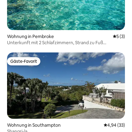
Wohnung in Pembroke
Durchsch
5 (3)
Unterkunft mit 2 Schlafzimmern, Strand zu Fuß
erreichbar – 5 Minuten bis zur Stadt
Gäste-Favorit
Gäste-Favorit
Wohnung in Southampton
Durchschnittl
4,94 (33)
Shangri-la