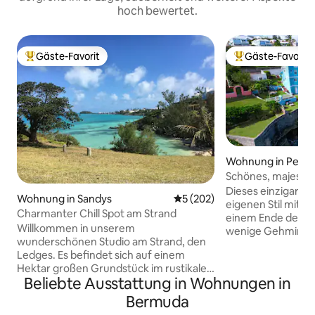
hoch bewertet.
Gäste-Favorit
Gäste-Favorit
Beliebter Gäste-Favorit.
Beliebter Gäste-F
Wohnung in Pembr
Schönes, majestät
1 Schlafzimmer a
Dieses einzigartig
Wohnung in Sandys
Durchschnittliche Bewertung
5 (202)
eigenen Stil mit 
Charmanter Chill Spot am Strand
einem Ende der In
Willkommen in unserem
wenige Gehminute
wunderschönen Studio am Strand, den
Sandstränden entfernt. Da
Ledges. Es befindet sich auf einem
dieses geräumige
Hektar großen Grundstück im rustikalen
Obergeschoss ver
Beliebte Ausstattung in Wohnungen in
Westen von Bermuda. Mach
privaten Steg in e
Spaziergänge auf unserer Landstraße
zum Schwimmen, 
Bermuda
zum lokalen Bauernhof. Die
Schnorcheln. Dieses unverwechselbare