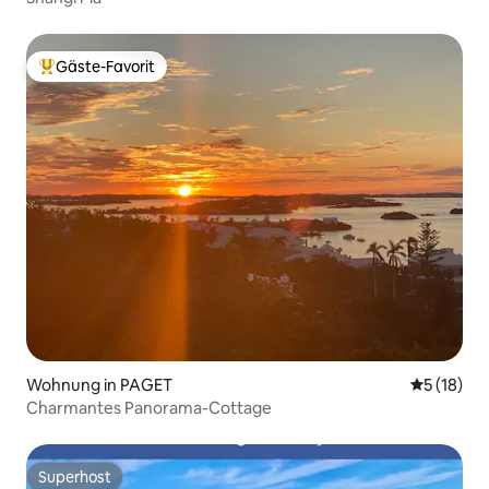
Gäste-Favorit
Beliebter Gäste-Favorit.
Wohnung in PAGET
Durchschn
5 (18)
Charmantes Panorama-Cottage
Superhost
Superhost