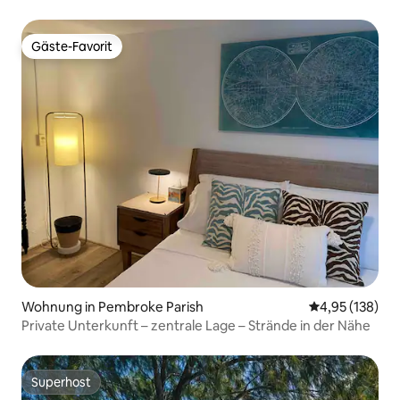
St. George
Gäste-Favorit
Gäste-Favorit
Wohnung in Pembroke Parish
Durchschnittl
4,95 (138)
Private Unterkunft – zentrale Lage – Strände in der Nähe
Superhost
Superhost