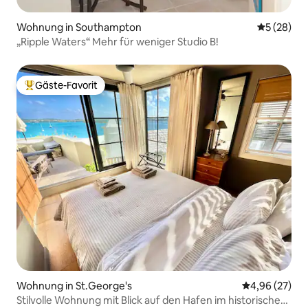
Wohnung in Southampton
Durchschni
5 (28)
„Ripple Waters“ Mehr für weniger Studio B!
Gäste-Favorit
Beliebter Gäste-Favorit.
Wohnung in St.George's
Durchschnittl
4,96 (27)
Stilvolle Wohnung mit Blick auf den Hafen im historischen