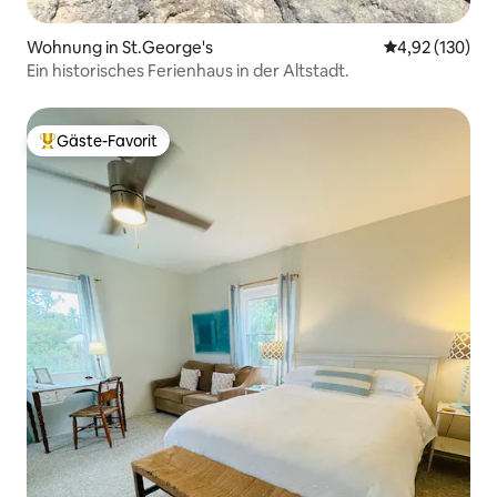
Wohnung in St.George's
Durchschnittl
4,92 (130)
Ein historisches Ferienhaus in der Altstadt.
Gäste-Favorit
Beliebter Gäste-Favorit.