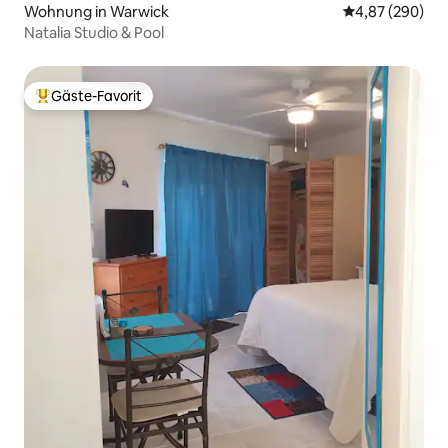
Wohnung in Warwick
Durchschnittli
4,87 (290)
Natalia Studio & Pool
Gäste-Favorit
Beliebter Gäste-Favorit.