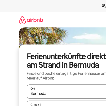
Zu
Inhalten
springen
Ferienunterkünfte direkt
am Strand in Bermuda
Finde und buche einzigartige Ferienhäuser a
Meer auf Airbnb.
Ort
Wenn Ergebnisse verfügbar sind, navigiere mit d
Check-in