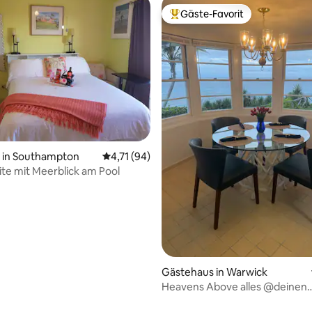
Gäste-Favorit
Beliebter Gäste-Favorit.
 Bewertung: 5 von 5, 12 Bewertungen
in Southampton
Durchschnittliche Bewertung: 4,71 von 5, 
4,71 (94)
ite mit Meerblick am Pool
Gästehaus in Warwick
Heavens Above alles @deinen
Fingerspitzen mit Strand