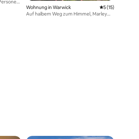
 Personen
Wohnung in Warwick
Durchschnittliche
5 (15)
02 Bewertungen
Auf halbem Weg zum Himmel, Marley
Beach
34 Bewertungen