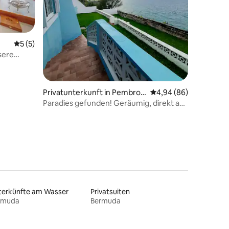
24 Bewertungen
Durchschnittliche Bewertung: 5 von 5, 5 Bewertungen
5 (5)
sere
ernachten!
Privatunterkunft in Pembrok
Durchschnittliche Be
4,94 (86)
e Parish
Paradies gefunden! Geräumig, direkt am
Meer, in der Nähe von Hamilton
terkünfte am Wasser
Privatsuiten
rmuda
Bermuda