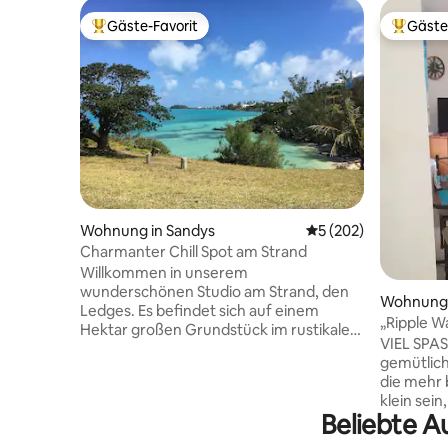
Gäste-Favorit
Gäste
Beliebter Gäste-Favorit.
Beliebte
Wohnung in Sandys
Durchschnittliche B
5 (202)
Charmanter Chill Spot am Strand
Willkommen in unserem
wunderschönen Studio am Strand, den
Wohnung 
Ledges. Es befindet sich auf einem
„Ripple W
Hektar großen Grundstück im rustikalen
B!
VIEL SPA
Westen von Bermuda. Mach
gemütlich
Spaziergänge auf unserer Landstraße
die mehr bietet für 
zum lokalen Bauernhof. Die
klein sein
Bushaltestelle ist nur wenige Schritte
Beliebte A
da! Diese
entfernt, um die öffentlichen
Dingen au
Verkehrsmittel zum Dockyard oder nach