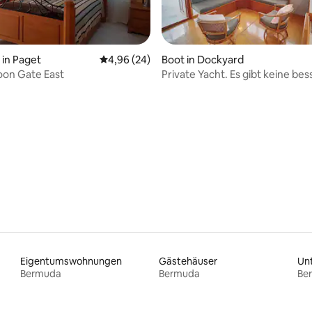
in Paget
Durchschnittliche Bewertung: 4,96 von 5, 
4,96 (24)
Boot in Dockyard
oon Gate East
Private Yacht. Es gibt keine bes
Möglichkeit, in Bermuda zu üb
Eigentumswohnungen
Gästehäuser
Un
Bermuda
Bermuda
Be