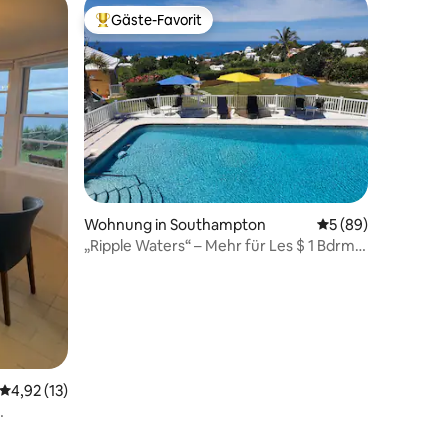
Gäste-Favorit
Beliebter Gäste-Favorit.
94 Bewertungen
Wohnung in Southampton
Durchschnittliche
5 (89)
„Ripple Waters“ – Mehr für Les $ 1 Bdrm
Poolhaus
Durchschnittliche Bewertung: 4,92 von 5, 13 Bewertungen
4,92 (13)