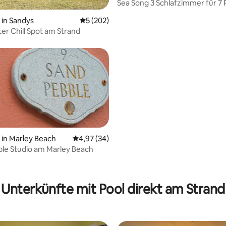
Sea Song 3 Schlafzimmer für 7
Bewertung: 5 von 5, 26 Bewertungen
am privaten Marley Beach
in Sandys
Durchschnittliche Bewertung: 5 von 5, 2
5 (202)
r Chill Spot am Strand
in Marley Beach
Durchschnittliche Bewertung: 4,97 von 5, 
4,97 (34)
le Studio am Marley Beach
ertung: 4,86 von 5, 36 Bewertungen
Unterkünfte mit Pool direkt am Strand