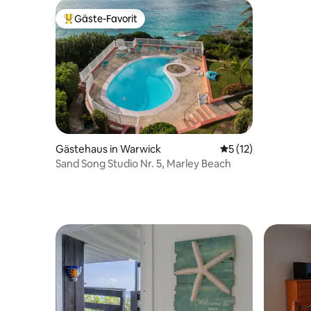
Gäste-Favorit
Beliebter Gäste-Favorit.
Gästehaus in Warwick
Durchschnittliche
5 (12)
Sand Song Studio Nr. 5, Marley Beach