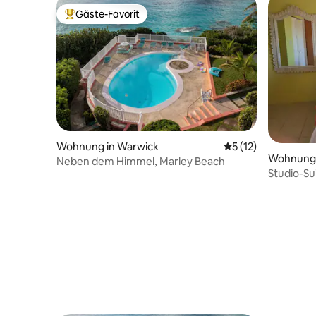
Gäste-Favorit
Beliebter Gäste-Favorit.
Wohnung in Warwick
Durchschnittliche
5 (12)
Wohnung 
Neben dem Himmel, Marley Beach
Studio-Su