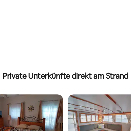
 Bewertung: 5 von 5, 12 Bewertungen
Private Unterkünfte direkt am Strand