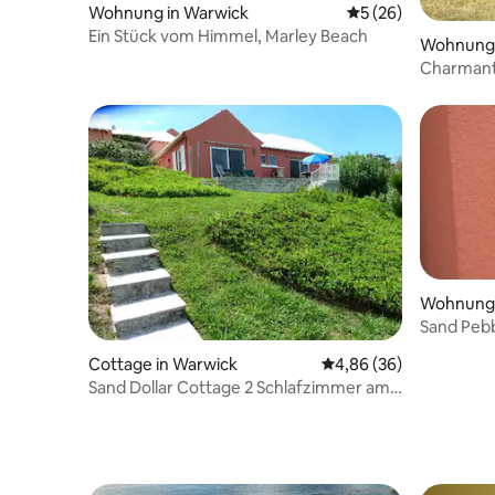
Wohnung in Warwick
Durchschnittliche 
5 (26)
Ein Stück vom Himmel, Marley Beach
Wohnung 
Charmante
Wohnung 
Sand Pebb
Cottage in Warwick
Durchschnittliche Bew
4,86 (36)
Sand Dollar Cottage 2 Schlafzimmer am
privaten Marley Beach