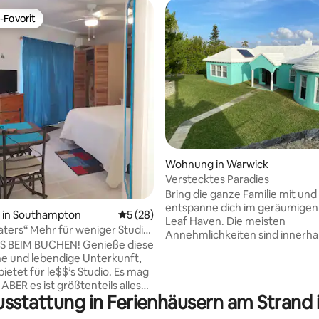
-Favorit
r Gäste-Favorit.
ewertung: 5 von 5, 202 Bewertungen
Wohnung in Warwick
Verstecktes Paradies
Bring die ganze Familie mit und
entspanne dich im geräumige
in Southampton
Durchschnittliche Bewertung: 5 von 5, 
5 (28)
Leaf Haven. Die meisten
aters“ Mehr für weniger Studio
Annehmlichkeiten sind innerhal
SS BEIM BUCHEN! Genieße diese
Gehminuten erreichbar. Mach
e und lebendige Unterkunft,
Weg zum Southlands Beach ei
le$$’s Studio. Es mag
malerischen Spaziergang durch
, ABER es ist größtenteils alles
Naturschutzgebiet, gehe zum ö
usstattung in Ferienhäusern am Strand
 Unterkunft ist mit den meisten
Lebensmittelgeschäft oder zu 
sgestattet, die du benötigst!
Restaurants in der Nähe. Der G