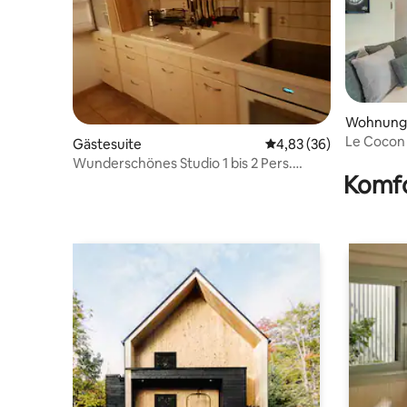
Wohnung
Le Coco
Gästesuite
Durchschnittliche Bew
4,83 (36)
Wunderschönes Studio 1 bis 2 Pers.
Komfo
Warme Umgebung