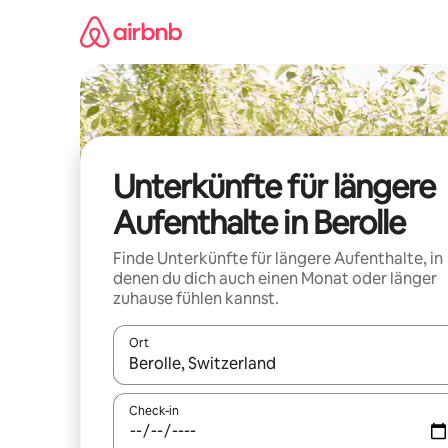
Zu
Inhalten
springen
Unterkünfte für längere
Aufenthalte in Berolle
Finde Unterkünfte für längere Aufenthalte, in
denen du dich auch einen Monat oder länger
zuhause fühlen kannst.
Ort
Wenn Ergebnisse verfügbar sind, navigiere mit d
Check-in