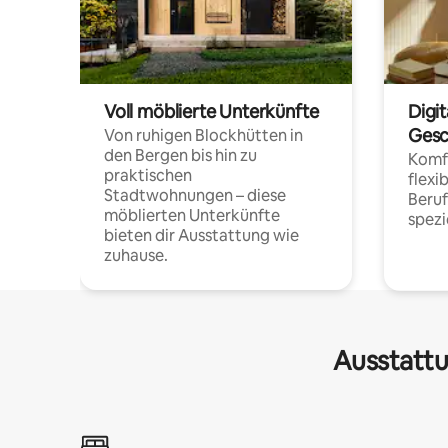
Voll möblierte Unterkünfte
Digi
Gesc
Von ruhigen Blockhütten in
den Bergen bis hin zu
Komfo
praktischen
flexi
Stadtwohnungen – diese
Beru
möblierten Unterkünfte
spezi
bieten dir Ausstattung wie
zuhause.
Ausstattu