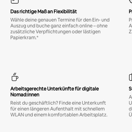
Das richtige Maß an Flexibilität
P
Wähle deine genauen Termine für den Ein- und
P
Auszug und buche ganz einfach online – ohne
A
zusätzliche Verpflichtungen oder lästigen
Z
Papierkram.*
Arbeitsgerechte Unterkünfte für digitale
S
Nomad:innen
A
Reist du geschäftlich? Finde eine Unterkunft
U
für einen längeren Aufenthalt mit schnellem
d
WLAN und einem komfortablen Arbeitsplatz.
Ü