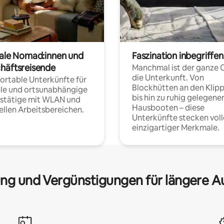
tale Nomad:innen und
Faszination inbegriffen
häftsreisende
Manchmal ist der ganze 
die Unterkunft. Von
rtable Unterkünfte für
Blockhütten an den Klip
ble und ortsunabhängige
bis hin zu ruhig gelegene
fstätige mit WLAN und
Hausbooten – diese
ellen Arbeitsbereichen.
Unterkünfte stecken voll
einzigartiger Merkmale.
ng und Vergünstigungen für längere A