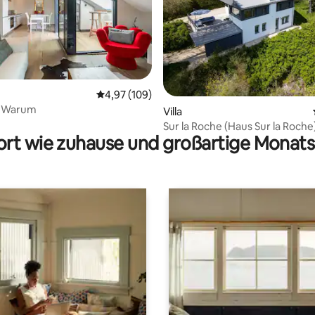
Durchschnittliche Bewertung: 4,97 von 5, 1
4,97 (109)
n Warum
ertung: 4,83 von 5, 36 Bewertungen
Villa
Sur la Roche (Haus Sur la Roche
rt wie zuhause und großartige Monats