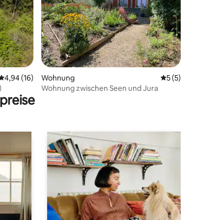
09 Bewertungen
Durchschnittliche Bewertung: 4,94 von 5, 16 Bewertungen
4,94 (16)
Wohnung
Durchschnittlich
5 (5)
)
Wohnung zwischen Seen und Jura
preise