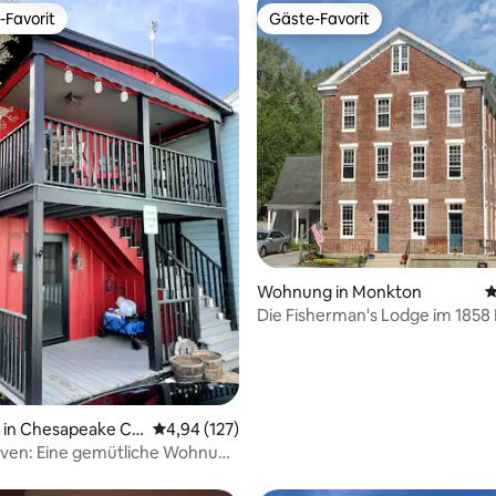
-Favorit
Gäste-Favorit
r Gäste-Favorit.
Gäste-Favorit
rtung: 4,97 von 5, 120 Bewertungen
Wohnung in Monkton
D
Die Fisherman's Lodge im 185
Hotel
in Chesapeake Cit
Durchschnittliche Bewertung: 4,94 von 5, 1
4,94 (127)
ven: Eine gemütliche Wohnung
Stadt am Kanal