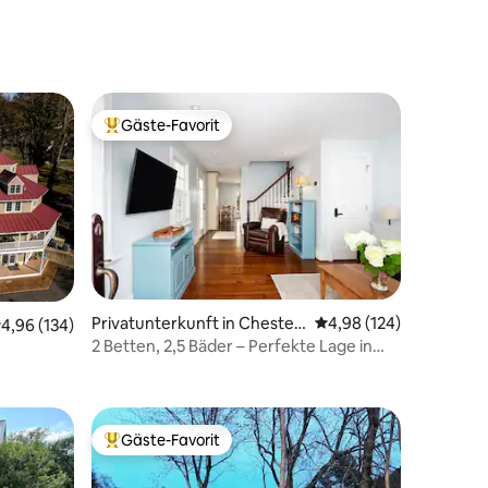
Hosp
Gäste-Favorit
Beliebter Gäste-Favorit.
Privatunterkunft in Chester
Durchschnittliche Bew
4,98 (124)
urchschnittliche Bewertung: 4,96 von 5, 134 Bewertungen
4,96 (134)
town
2 Betten, 2,5 Bäder – Perfekte Lage in
11 Bewertungen
der Innenstadt
Gäste-Favorit
Beliebter Gäste-Favorit.