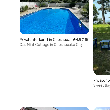
Privatunterkunft in Chesapea
Durchschnittliche Be
4,9 (115)
ke City
Das Mint Cottage in Chesapeake City
Privatunte
Sweet Ba