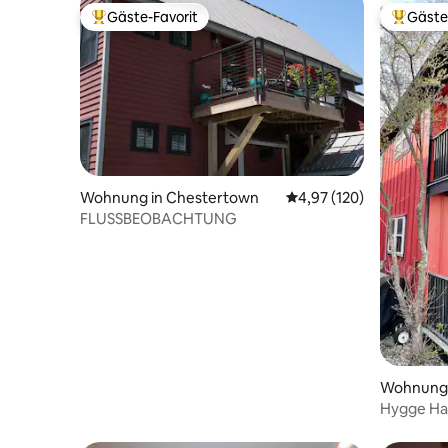
Gäste-Favorit
Gäste
Beliebter Gäste-Favorit.
Beliebte
Wohnung in Chestertown
Durchschnittliche Bewe
4,97 (120)
FLUSSBEOBACHTUNG
Wohnung 
y
Hygge Ha
in einer 