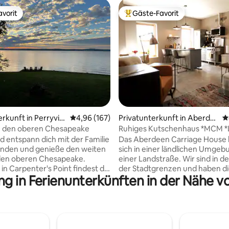
vorit
Gäste-Favorit
vorit
Beliebter Gäste-Favorit.
rtung: 4,96 von 5, 288 Bewertungen
rkunft in Perryvill
Durchschnittliche Bewertung: 4,96 von 5, 1
4,96 (167)
Privatunterkunft in Aberde
D
en
in den oberen Chesapeake
Ruhiges Kutschenhaus *MCM *
*Tierwelt
entspann dich mit der Familie
Das Aberdeen Carriage House 
unden und genieße den weiten
sich in einer ländlichen Umgeb
 den oberen Chesapeake.
einer Landstraße. Wir sind in d
 in Carpenter's Point findest du
der Stadtgrenzen und haben d
ng in Ferienunterkünften in der Nähe v
hrend du Boote und
deiner Bedürfnisse direkt hier. 
che Wildtiere beobachtest. Das
Lebensmittelgeschäft, ein Doll
ierte Haus verfügt über 3
Target, Walgreens, Planet Fitn
mer, 1,5 Bäder und eine voll
Restaurants sind in fünf Minut
fähige Küche. Du wirst die
erreichbar. Das historische Hav
ssicht auf den
Grace, das Ripken Stadium, die