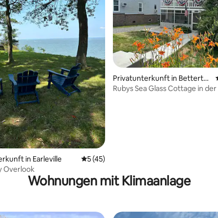
wertung: 4,9 von 5, 115 Bewertungen
Privatunterkunft in Betterto
n
Rubys Sea Glass Cottage in de
Betterton Beach
rkunft in Earleville
Durchschnittliche Bewertung: 5 von 5, 
5 (45)
y Overlook
Wohnungen mit Klimaanlage