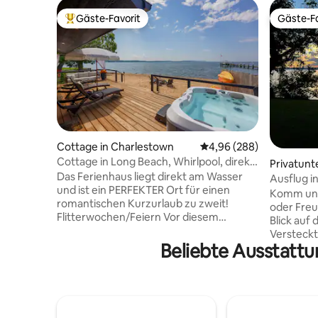
Gäste-Favorit
Gäste-Fa
Beliebter Gäste-Favorit.
Gäste-Fa
Cottage in Charlestown
Durchschnittliche Bewe
4,96 (288)
Cottage in Long Beach, Whirlpool, direkt
Privatunte
am Strand
Das Ferienhaus liegt direkt am Wasser
e
Ausflug 
und ist ein PERFEKTER Ort für einen
Komm und 
romantischen Kurzurlaub zu zweit!
oder Fre
Flitterwochen/Feiern Vor diesem
Blick auf
Hintergrund verfügt die Unterkunft über
Versteckt
eine Küche mit Espressomaschine, ein
Beliebte Ausstattu
Ruhe, wä
Wohnzimmer mit Holzfeuer und eine
einheimis
romantische, luxuriöse Suite mit einem
neu renov
Kingsize-Bett und einem gemütlichen
Schlafzim
Ambiente, die durch einen Blick auf das
funktions
Wasser und ein atemberaubendes
schöne Au