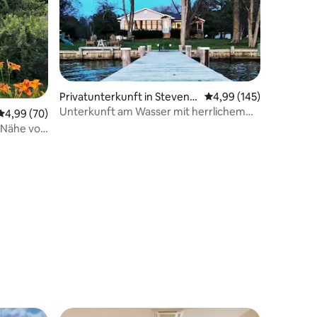
Privatunterkunft in Stevens
Durchschnittliche Bew
4,99 (145)
ville
Unterkunft am Wasser mit herrlichem
Durchschnittliche Bewertung: 4,99 von 5, 70 Bewertungen
4,99 (70)
Sonnenuntergang auf Kent Island
r Nähe von
45 Bewertungen