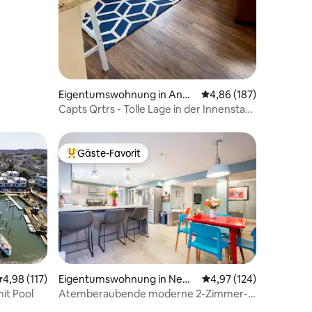
Eigentumswohnung in Anna
Durchschnittliche Bew
4,86 (187)
polis
Capts Qrtrs - Tolle Lage in der Innenstadt
von Annapolis!
Gäste-Favorit
Beliebter Gäste-Favorit.
04 Bewertungen
urchschnittliche Bewertung: 4,98 von 5, 117 Bewertungen
4,98 (117)
Eigentumswohnung in Newa
Durchschnittliche Bew
4,97 (124)
rk
it Pool
Atemberaubende moderne 2-Zimmer-
Wohnung in der Nähe von Christiana