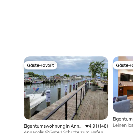
kostenlosen Parkplätzen
Gäste-Favorit
Gäste-Fa
Gäste-Favorit
Gäste-Fa
Eigentum
polis
Leinen lo
Eigentumswohnung in Anna
Durchschnittliche Bewe
4,91 (148)
polis
Annapolis @Gate 1 Schritte zum Hafen