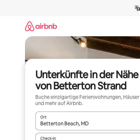
Zu
Inhalten
springen
Unterkünfte in der Nähe
von Betterton Strand
Buche einzigartige Ferienwohnungen, Häuser
und mehr auf Airbnb.
Ort
Wenn Ergebnisse verfügbar sind, navigiere mit d
Check-in