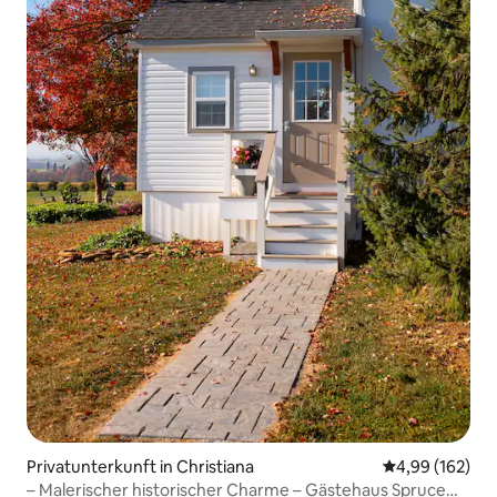
Privatunterkunft in Christiana
Durchschnittli
4,99 (162)
– Malerischer historischer Charme – Gästehaus Spruce