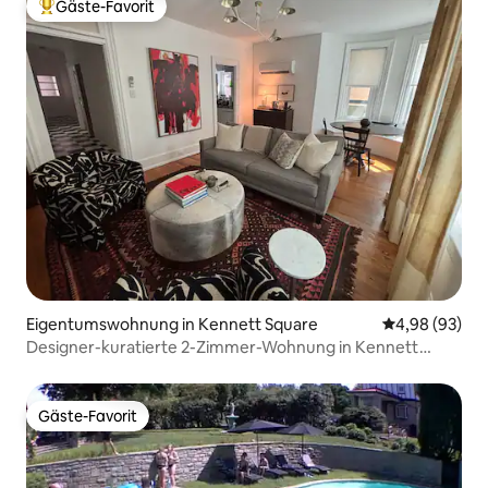
Gäste-Favorit
Beliebter Gäste-Favorit.
Eigentumswohnung in Kennett Square
Durchschnittl
4,98 (93)
Designer-kuratierte 2-Zimmer-Wohnung in Kennett
Square
Gäste-Favorit
Gäste-Favorit