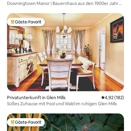
Downingtown Manor | Bauernhaus aus den 1900er Jahren
mit Blick auf den Bach
Gäste-Favorit
Beliebter Gäste-Favorit.
Privatunterkunft in Glen Mills
Durchschnittl
4,92 (182)
Süßes Zuhause mit Pool und Wald im ruhigen Glen Mills
Gäste-Favorit
Beliebter Gäste-Favorit.