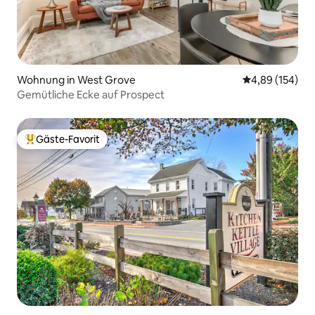
Wohnung in West Grove
Durchschnittli
4,89 (154)
Gemütliche Ecke auf Prospect
Gäste-Favorit
Beliebter Gäste-Favorit.