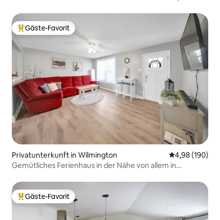
Edge
Gäste-Favorit
Beliebter Gäste-Favorit.
Privatunterkunft in Wilmington
Durchschnittli
4,98 (190)
Gemütliches Ferienhaus in der Nähe von allem in
Wilmington
Gäste-Favorit
Beliebter Gäste-Favorit.