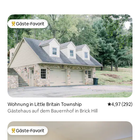
Gäste-Favorit
Beliebter Gäste-Favorit.
Wohnung in Little Britain Township
Durchschnittli
4,97 (292)
Gästehaus auf dem Bauernhof in Brick Hill
Gäste-Favorit
Beliebter Gäste-Favorit.