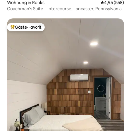
Wohnung in Ronks
Durchschnittli
4,95 (558)
Coachman's Suite – Intercourse, Lancaster, Pennsylvania
Gäste-Favorit
Beliebter Gäste-Favorit.