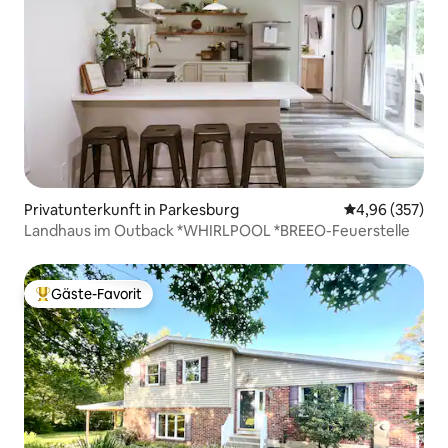
Privatunterkunft in Parkesburg
Durchschnittli
4,96 (357)
Landhaus im Outback *WHIRLPOOL *BREEO-Feuerstelle
Gäste-Favorit
Beliebter Gäste-Favorit.