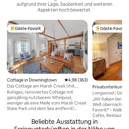
aufgrund ihrer Lage, Sauberkeit und weiteren
Aspekten hoch bewertet.
Gäste-Favorit
Gäste-Favorit
Beliebter Gäste-Favorit.
Beliebter Gäste-F
Cottage in Downingtown
Durchschnittliche Bewertung: 4
4,98 (363)
Das Cottage am Marsh Creek (mit
Privatunterkunft 
Whirlpool!)
Ruhiges, renoviertes Cottage mit
t Square
Longwood | Geschä
ganzjährig nutzbarem Whirlpool,
Privater Garten
„Wir haben bei Ai
weniger als eine Meile vom Marsh Creek
Welt übernachtet 
State Park und dem See entfernt!
Favorit!“ • Walk Score 86 (zu Fuß zu
1 Schlafzimmer (mit Kingsize-Bett!),
Cafés, Restaurant
1 Badezimmer Im Park kann man
Beliebte Ausstattung in
Einkaufsmöglichke
wandern, angeln und Wassersport
• Voll ausgestatt