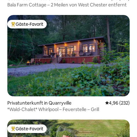
Bala Farm Cottage – 2 Meilen von West Chester entfernt
Gäste-Favorit
Beliebter Gäste-Favorit.
Privatunterkunft in Quarryville
Durchschnittli
4,96 (232)
*Wald-Chalet* Whirlpool – Feuerstelle – Grill
Gäste-Favorit
Beliebter Gäste-Favorit.