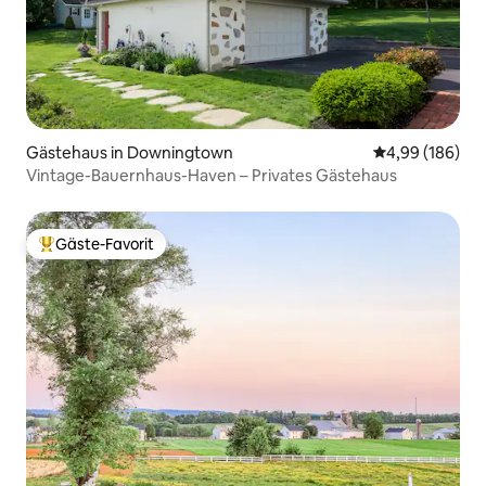
Gästehaus in Downingtown
Durchschnittli
4,99 (186)
Vintage-Bauernhaus-Haven – Privates Gästehaus
Gäste-Favorit
Beliebter Gäste-Favorit.