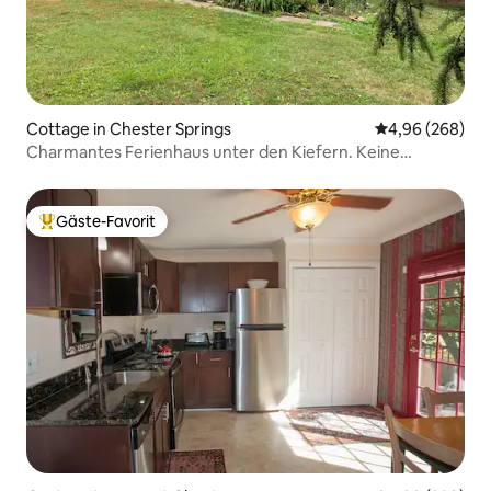
Cottage in Chester Springs
Durchschnittli
4,96 (268)
Charmantes Ferienhaus unter den Kiefern. Keine
Reinigungsgebühr.
Gäste-Favorit
Beliebter Gäste-Favorit.