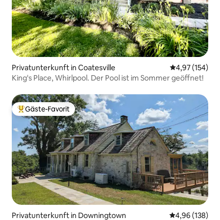
Privatunterkunft in Coatesville
Durchschnittl
4,97 (154)
King's Place, Whirlpool. Der Pool ist im Sommer geöffnet!
Gäste-Favorit
Beliebter Gäste-Favorit.
Privatunterkunft in Downingtown
Durchschnittli
4,96 (138)