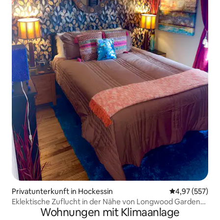
Privatunterkunft in Hockessin
Durchschnittli
4,97 (557)
Eklektische Zuflucht in der Nähe von Longwood Gardens
Wohnungen mit Klimaanlage
& Mt. Cuba