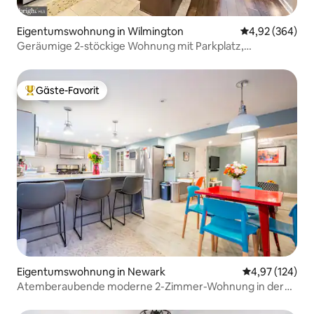
Eigentumswohnung in Wilmington
Durchschnittli
4,92 (364)
Geräumige 2-stöckige Wohnung mit Parkplatz,
Dampfdusche, mehr
Gäste-Favorit
Beliebter Gäste-Favorit.
Eigentumswohnung in Newark
Durchschnittl
4,97 (124)
Atemberaubende moderne 2-Zimmer-Wohnung in der
Nähe von Christiana Hosp