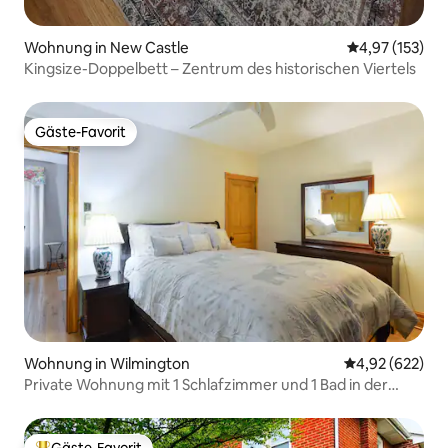
Wohnung in New Castle
Durchschnittl
4,97 (153)
Kingsize-Doppelbett – Zentrum des historischen Viertels
Gäste-Favorit
Gäste-Favorit
Wohnung in Wilmington
Durchschnittli
4,92 (622)
Private Wohnung mit 1 Schlafzimmer und 1 Bad in der
Innenstadt von Wilm
Gäste-Favorit