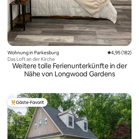
Wohnung in Parkesburg
Durchschnittl
4,95 (182)
Das Loft an der Kirche
Weitere tolle Ferienunterkünfte in der
Nähe von Longwood Gardens
Gäste-Favorit
Beliebter Gäste-Favorit.