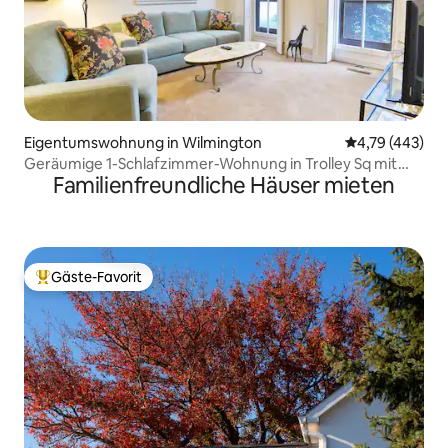
Eigentumswohnung in Wilmington
Durchschnittli
4,79 (443)
Geräumige 1-Schlafzimmer-Wohnung in Trolley Sq mit
Familienfreundliche Häuser mieten
Parkplatz!
Gäste-Favorit
Beliebter Gäste-Favorit.