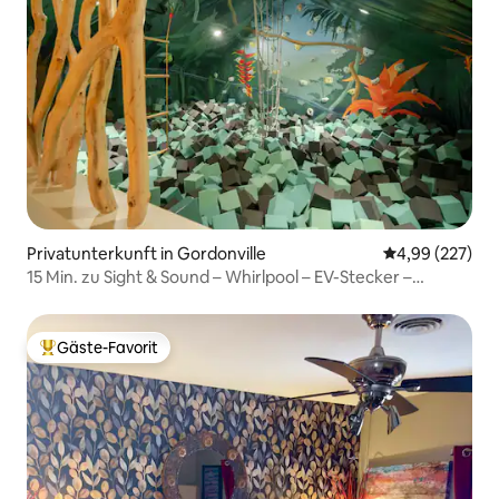
Privatunterkunft in Gordonville
Durchschnittli
4,99 (227)
15 Min. zu Sight & Sound – Whirlpool – EV-Stecker –
Feuerstelle
Gäste-Favorit
Beliebter Gäste-Favorit.