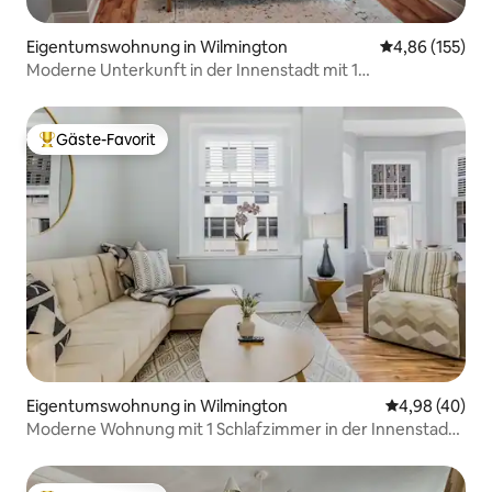
Eigentumswohnung in Wilmington
Durchschnittl
4,86 (155)
Moderne Unterkunft in der Innenstadt mit 1
Schlafzimmer, kostenlosem Garagenparkplatz und
Arbeitsbereich
Gäste-Favorit
Beliebter Gäste-Favorit.
Eigentumswohnung in Wilmington
Durchschnittl
4,98 (40)
Moderne Wohnung mit 1 Schlafzimmer in der Innenstadt |
Schlafsofa | Kostenloser Parkplatz | In der Nähe des
Krankenhauses