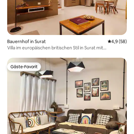
Bauernhof in Surat
Durchschnitt
4,9 (58)
Villa im europäischen britischen Stil in Surat mit
Ausstattung
Gäste-Favorit
Gäste-Favorit