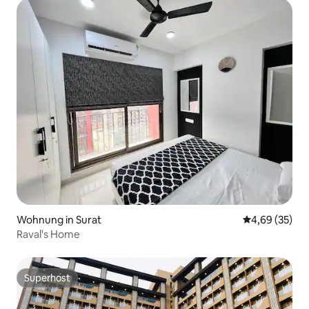
Wohnung in Surat
Durchschnittl
4,69 (35)
Raval's Home
Superhost
Superhost