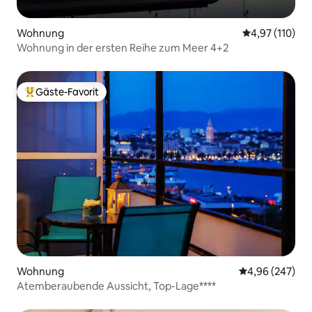
Wohnung
Durchschnittl
4,97 (110)
Wohnung in der ersten Reihe zum Meer 4+2
Gäste-Favorit
Beliebter Gäste-Favorit.
Wohnung
Durchschnittli
4,96 (247)
Atemberaubende Aussicht, Top-Lage****