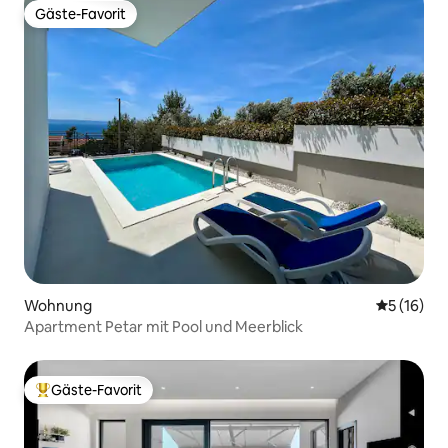
Gäste-Favorit
Gäste-Favorit
Wohnung
Durchschn
5 (16)
Apartment Petar mit Pool und Meerblick
Gäste-Favorit
Beliebter Gäste-Favorit.