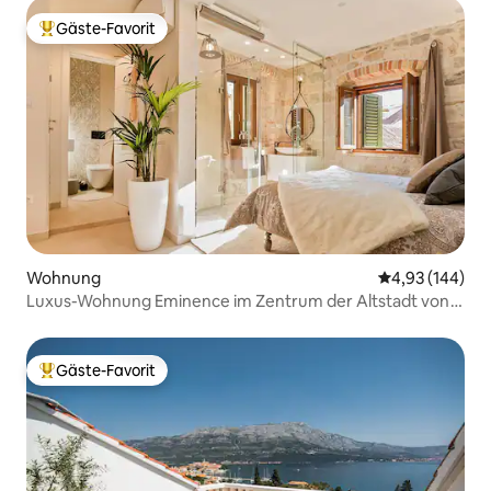
Gäste-Favorit
Beliebter Gäste-Favorit.
Wohnung
Durchschnittli
4,93 (144)
Luxus-Wohnung Eminence im Zentrum der Altstadt von
Split
Gäste-Favorit
Beliebter Gäste-Favorit.