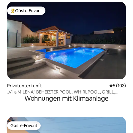
Gäste-Favorit
Beliebter Gäste-Favorit.
Privatunterkunft
Durchschni
5 (103)
„Villa MILENA“ BEHEIZTER POOL, WHIRLPOOL, GRILL,
Wohnungen mit Klimaanlage
AUSSICHT!
Gäste-Favorit
Gäste-Favorit