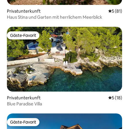
Privatunterkunft
Durchschn
5 (81)
Haus Stina und Garten mit herrlichem Meerblick
Gäste-Favorit
Gäste-Favorit
Privatunterkunft
Durchschn
5 (18)
Blue Paradise Villa
Gäste-Favorit
Gäste-Favorit