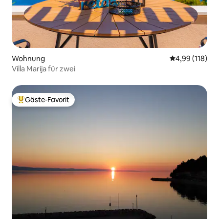
Wohnung
Durchschnittl
4,99 (118)
Villa Marija für zwei
Gäste-Favorit
Beliebter Gäste-Favorit.