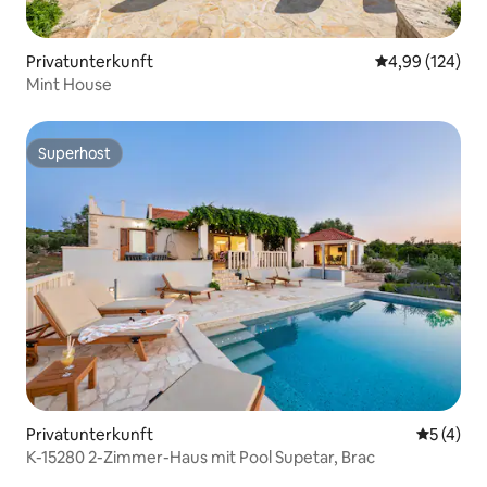
Privatunterkunft
Durchschnittli
4,99 (124)
Mint House
Superhost
Superhost
Privatunterkunft
Durchsch
5 (4)
K-15280 2-Zimmer-Haus mit Pool Supetar, Brac