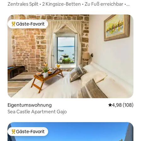
Zentrales Split • 2 Kingsize-Betten • Zu Fuß erreichbar •
Balkon
Gäste-Favorit
Beliebter Gäste-Favorit.
Eigentumswohnung
Durchschnittli
4,98 (108)
Sea Castle Apartment Gajo
Gäste-Favorit
Beliebter Gäste-Favorit.