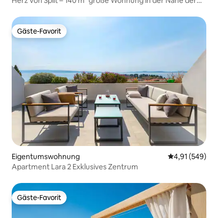
Herz von Split – 140 m² große Wohnung in der Nähe der
Altstadt und des Strandes
Gäste-Favorit
Gäste-Favorit
Eigentumswohnung
Durchschnittli
4,91 (549)
Apartment Lara 2 Exklusives Zentrum
Gäste-Favorit
Gäste-Favorit