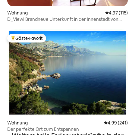
Wohnung
Durchschnittl
4,97 (115)
D_View! Brandneue Unterkunft in der Innenstadt von
Hvar
Gäste-Favorit
Beliebter Gäste-Favorit.
Wohnung
Durchschnittli
4,99 (241)
Der perfekte Ort zum Entspannen