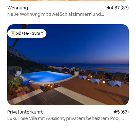
Wohnung
Durchschnittl
4,87 (87)
Neue Wohnung mit zwei Schlafzimmern und
atemberaubender Aussicht
Gäste-Favorit
Beliebter Gäste-Favorit.
Privatunterkunft
Durchschni
5 (67)
Luxuriöse Villa mit Aussicht, privatem beheiztem Pool,
Whirlpool, Fitnessraum