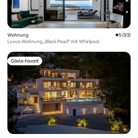
Wohnung
Durchschni
5 (93)
Luxus-Wohnung „Black Pearl“ mit Whirlpool
Gäste-Favorit
Gäste-Favorit