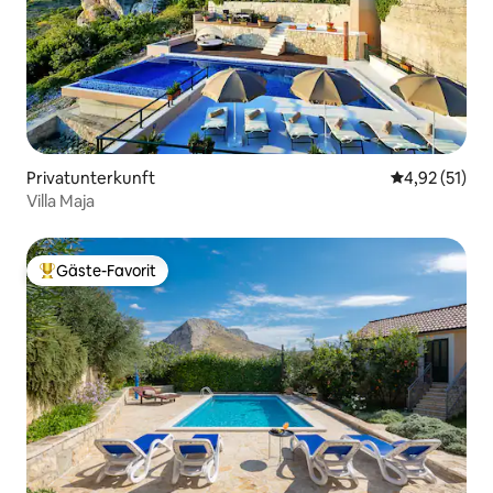
Privatunterkunft
Durchschnitt
4,92 (51)
Villa Maja
Gäste-Favorit
Beliebter Gäste-Favorit.