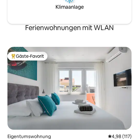
Klimaanlage
Ferienwohnungen mit WLAN
Gäste-Favorit
Beliebter Gäste-Favorit.
Eigentumswohnung
Durchschnittl
4,98 (117)