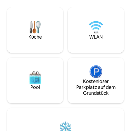
Die geräumige Wo
Waschküche und im ersten Stock
einen Balkon und 
befindet sich ein Wohnzimmer mit
2 Schlafzimmer, 
einem Schlafzimmer. Im zweiten Stock
Flachbildfernsehe
befinden sich zwei Schlafzimmer. Der
Küche und 2 Bade
„braune Teil“ verfügt über zwei
Whirlpool und ein
Schlafzimmer,eine Küche,ein
Handtücher und B
Wohnzimmer,ein Badezimmer und eine
Küche
WLAN
der Wohnung ang
Toilette.
Kostenloser
Pool
Parkplatz auf dem
Grundstück