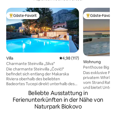
Gäste-Favorit
Gäste-Favorit
Beliebter Gäste-Favorit.
Beliebter Gäste-F
Villa
Durchschnittliche Bewertung: 4
4,98 (117)
Wohnung
Charmante Steinvilla „Silva“
Penthouse Big Blu
Die charmante Steinvilla „Čovići“
Das exklusive Pen
befindet sich entlang der Makarska
privatem Whirlpoo
Riviera oberhalb des beliebten
vom Strand Ratac
Badeortes Tucepi direkt unterhalb des
und bietet Unterk
beeindruckenden Berges Biokovo. Wir
Beliebte Ausstattung in
einem Whirlpool. 
bieten Unterkunft für 10 Personen an.
einem privaten Pa
Im „weißen Teil“ befinden sich hier drei
Ferienunterkünften in der Nähe von
kostenfreiem WLA
geräumige Etagen mit 140 m2. Im
Naturpark Biokovo
Sitzgelegenheiten 
Erdgeschoss befindet sich die Küche,
ebenfalls in der 
das Esszimmer, der Fitnessraum und die