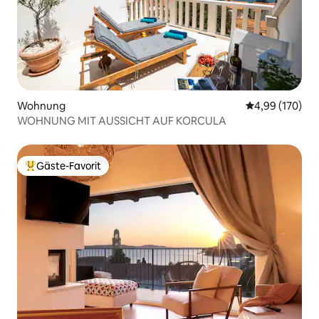
Wohnung
Durchschnittli
4,99 (170)
WOHNUNG MIT AUSSICHT AUF KORCULA
Gäste-Favorit
Beliebter Gäste-Favorit.