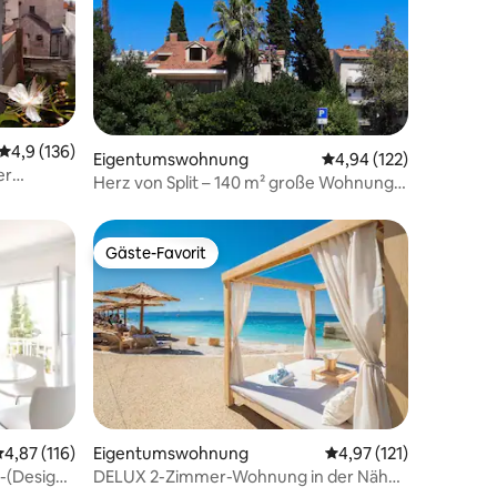
67 Bewertungen
Durchschnittliche Bewertung: 4,9 von 5, 136 Bewertungen
4,9 (136)
Eigentumswohnung
Durchschnittliche Bew
4,94 (122)
er
Herz von Split – 140 m² große Wohnung
in der Nähe der Altstadt und des
Strandes
Gäste-Favorit
Gäste-Favorit
urchschnittliche Bewertung: 4,87 von 5, 116 Bewertungen
4,87 (116)
Eigentumswohnung
Durchschnittliche Bew
4,97 (121)
49 Bewertungen
-(Design,
DELUX 2-Zimmer-Wohnung in der Nähe