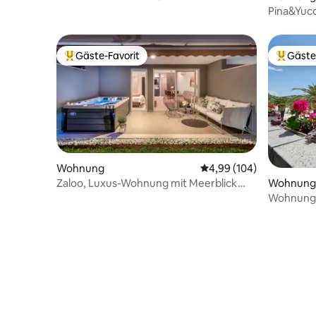
Pina&Yuc
zum Stra
Gäste-Favorit
Gäste
Beliebter Gäste-Favorit.
Beliebte
Wohnung
Durchschnittliche Bewe
4,99 (104)
Wohnung
Zaloo, Luxus-Wohnung mit Meerblick
und Whirlpool
Wohnung S
Balkon