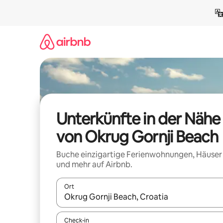
Zu
Inhalten
springen
Unterkünfte in der Nähe
von Okrug Gornji Beach
Buche einzigartige Ferienwohnungen, Häuser
und mehr auf Airbnb.
Ort
Wenn Ergebnisse verfügbar sind, navigiere mit d
Check-in