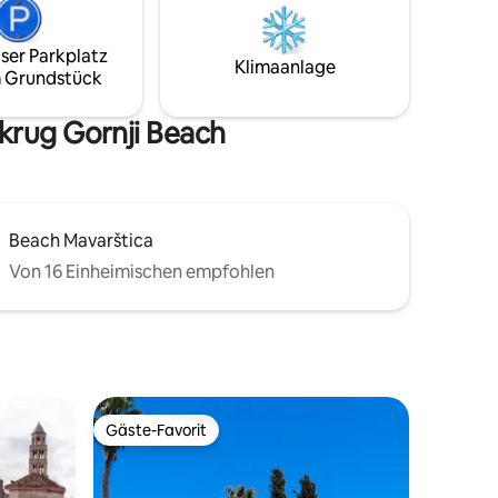
dusa 1,7
Entspannung gibt. Besuche die Stadt
.
Split, die im Sommer viele Möglichkeiten
bietet und verschiedene
ser Parkplatz
Klimaanlage
Veranstaltungen bietet, die deinen
 Grundstück
Urlaub ergänzen.
krug Gornji Beach
Beach Mavarštica
Von 16 Einheimischen empfohlen
Gäste-Favorit
Gäste-Favorit