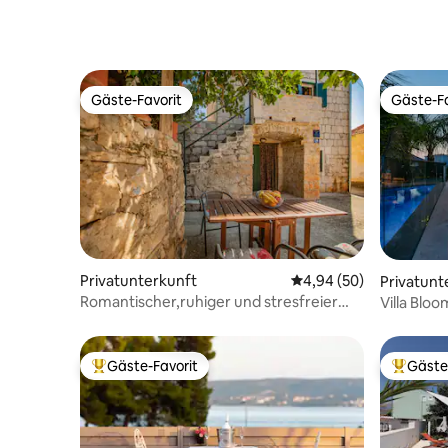
eine herrliche Pause
Gäste-Favorit
Gäste-Fa
Gäste-Favorit
Gäste-Fa
Privatunterkunft
Durchschnittliche Bew
4,94 (50)
Privatunt
Romantischer,ruhiger und stresfreier
Villa Bloo
Ort
Gäste-Favorit
Gäste
Beliebter Gäste-Favorit.
Beliebte