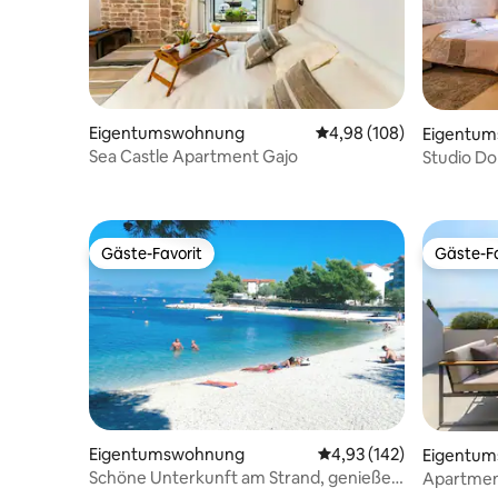
Eigentumswohnung
Durchschnittliche Bewe
4,98 (108)
Eigentu
Sea Castle Apartment Gajo
Studio Do
(kostenlo
Gäste-Favorit
Gäste-Fa
Gäste-Favorit
Gäste-Fa
Eigentumswohnung
Durchschnittliche Bewe
4,93 (142)
Eigentu
Schöne Unterkunft am Strand, genieße
Apartment