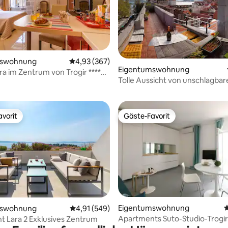
rtung: 4,98 von 5, 108 Bewertungen
mswohnung
Durchschnittliche Bewertung: 4,93 von 5, 3
4,93 (367)
Eigentumswohnung
ra im Zentrum von Trogir ****
Tolle Aussicht von unschlagbar
ser Parkplatz)
Palastlage
vorit
Gäste-Favorit
vorit
Gäste-Favorit
rtung: 4,93 von 5, 142 Bewertungen
Eigentumswohnung
D
mswohnung
Durchschnittliche Bewertung: 4,91 von 5, 5
4,91 (549)
Apartments Suto-Studio-Trogir
 Lara 2 Exklusives Zentrum