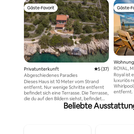
Gäste-Favorit
Gäste-Fa
Gäste-Favorit
Gäste-Fa
Wohnung
ROYAL, M
Privatunterkunft
Durchschnittliche 
5 (37)
Whirlpool
Royal ist
Abgeschiedenes Paradies
luxuriös 
Dieses Haus ist 10 Meter vom Strand
Whirlpool
entfernt. Nur wenige Schritte entfernt
entfernt.
befindet sich eine Terrasse. Die Terrasse,
und verfü
die du auf den Bildern siehst, befindet
große Ter
Beliebte Ausstattun
sich von Mitte Mai bis Mitte Oktober am
Schlafzim
Strand. Das Auto kann 60 Meter entfernt
ausgesta
geparkt werden, es gibt keinen Verkehr
Essbereic
vor der Unterkunft, und wenn du ein
Dusche, G
Haus für einen echten Urlaub suchst, bist
(1 Auto), 
du hier genau richtig! Das Haus hat zwei