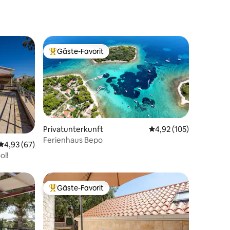
von SPLIT – GOGA
Gäste-Favorit
Beliebter Gäste-Favorit.
Privatunterkunft
Durchschnittliche Bew
4,92 (105)
Ferienhaus Bepo
19 Bewertungen
Durchschnittliche Bewertung: 4,93 von 5, 67 Bewertungen
4,93 (67)
ol!
Gäste-Favorit
Beliebter Gäste-Favorit.