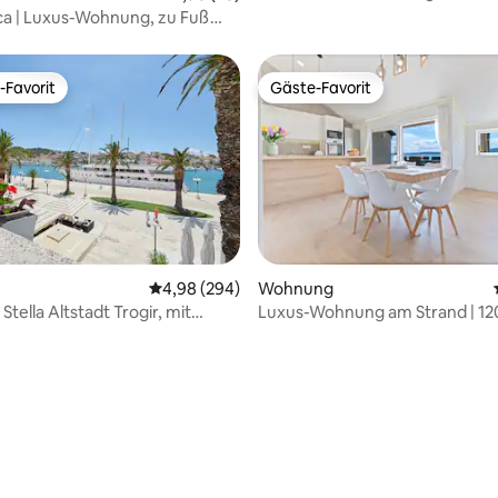
beheiztem Pool
ca | Luxus-Wohnung, zu Fuß
nd!
-Favorit
Gäste-Favorit
r Gäste-Favorit.
Gäste-Favorit
rtung: 4,99 von 5, 104 Bewertungen
Durchschnittliche Bewertung: 4,98 von 5, 2
4,98 (294)
Wohnung
tella Altstadt Trogir, mit
Luxus-Wohnung am Strand | 120
Schlafplätze für 7