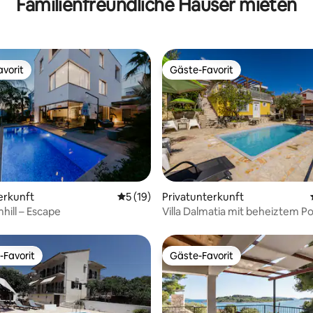
Familienfreundliche Häuser mieten
Aussicht, Strand)
vorit
Gäste-Favorit
vorit
Gäste-Favorit
ertung: 4,94 von 5, 50 Bewertungen
erkunft
Durchschnittliche Bewertung: 5 von 5, 
5 (19)
Privatunterkunft
mhill – Escape
Villa Dalmatia mit beheiztem Po
-Favorit
Gäste-Favorit
r Gäste-Favorit.
Gäste-Favorit