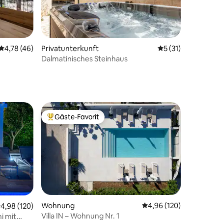
Durchschnittliche Bewertung: 4,78 von 5, 46 Bewertungen
4,78 (46)
Privatunterkunft
Durchschnittliche
5 (31)
16 Bewertungen
Dalmatinisches Steinhaus
Gäste-Favorit
Beliebter Gäste-Favorit.
Wohnung
Durchschnittliche Bew
4,96 (120)
urchschnittliche Bewertung: 4,98 von 5, 120 Bewertungen
4,98 (120)
Villa IN – Wohnung Nr. 1
i mit
48 Bewertungen