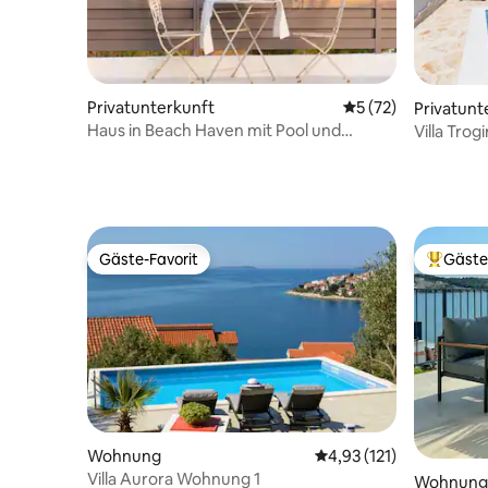
Privatunterkunft
Durchschnittliche 
5 (72)
Privatunt
Haus in Beach Haven mit Pool und
Villa Trog
Whirlpool
Gäste-Favorit
Gäste
Gäste-Favorit
Beliebte
Wohnung
Durchschnittliche Bew
4,93 (121)
Villa Aurora Wohnung 1
Wohnung