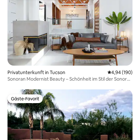
Privatunterkunft in Tucson
Durchschnittli
4,94 (190)
Sonoran Modernist Beauty – Schönheit im Stil der Sonora-
Moderne
Gäste-Favorit
Gäste-Favorit