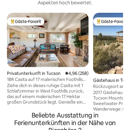
Aspekten hoch bewertet.
Gäste-Favorit
Gäste-Favorit
Beliebter Gäste-Favorit.
Beliebter Gäste-F
Privatunterkunft in Tucson
Durchschnittliche Bewertung: 4
4,96 (258)
1BR Casita auf 17 malerischen Foothills
Gästehaus in Tuc
Acres #9
Ziehe dich in dieses ruhige Casita mit 1
Rückzugsort am We
Schlafzimmer in West Foothills zurück,
der Sonora-Wüst
2017 Gästehaus in
das auf einem malerischen 17 Hektar
Tucson Mountain
großen Grundstück liegt. Genieße ein
Sweetwater Preser
Kingsize-Bett, Klimaanlage/Heizung,
Wanderwege: Moun
eine voll ausgestattete Küche mit RO-
Beliebte Ausstattung in
Laufen und Wande
Wasser, eine Eismaschine, eine
riesige Badewanne,
Ferienunterkünften in der Nähe von
Mikrowelle, einen Herd/Backofen, einen
Sonnenuntergänge
65-Zoll-Roku-TV mit 220 Kanälen,