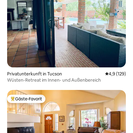
Privatunterkunft in Tucson
Durchschnitt
4,9 (129)
Wüsten-Retreat im Innen- und Außenbereich
Gäste-Favorit
Beliebter Gäste-Favorit.