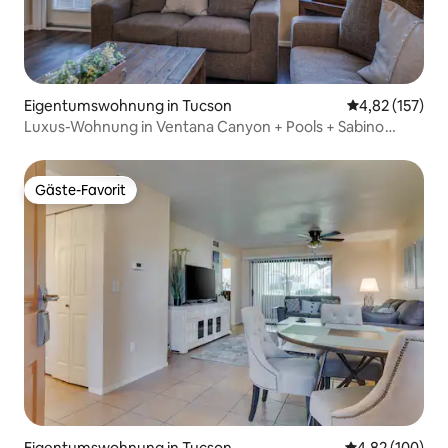
Eigentumswohnung in Tucson
Durchschnittl
4,82 (157)
Luxus-Wohnung in Ventana Canyon + Pools + Sabino
Canyon!
Gäste-Favorit
Gäste-Favorit
Eigentumswohnung in Tucson
Durchschnittli
4,82 (100)