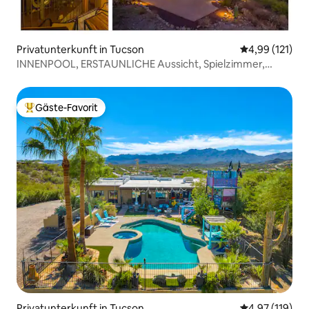
Privatunterkunft in Tucson
Durchschnittl
4,99 (121)
INNENPOOL, ERSTAUNLICHE Aussicht, Spielzimmer,
Fitnessraum & mehr
Gäste-Favorit
Beliebter Gäste-Favorit.
Privatunterkunft in Tucson
Durchschnittl
4,97 (119)