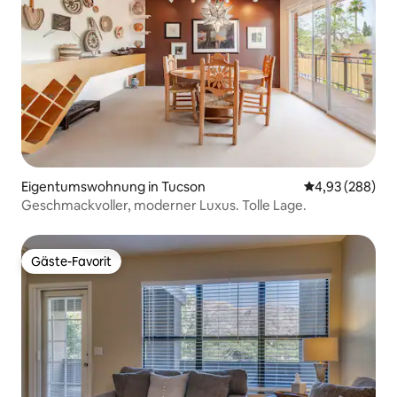
Eigentumswohnung in Tucson
Durchschnittli
4,93 (288)
Geschmackvoller, moderner Luxus. Tolle Lage.
Gäste-Favorit
Gäste-Favorit