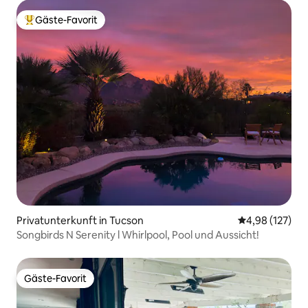
Gäste-Favorit
Beliebter Gäste-Favorit.
Privatunterkunft in Tucson
Durchschnittl
4,98 (127)
Songbirds N Serenity l Whirlpool, Pool und Aussicht!
Gäste-Favorit
Gäste-Favorit