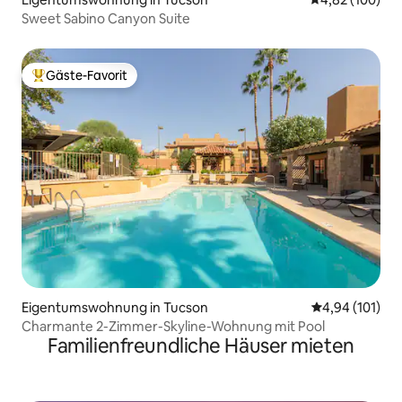
Sweet Sabino Canyon Suite
Gäste-Favorit
Beliebter Gäste-Favorit.
Eigentumswohnung in Tucson
Durchschnittl
4,94 (101)
Charmante 2-Zimmer-Skyline-Wohnung mit Pool
Familienfreundliche Häuser mieten