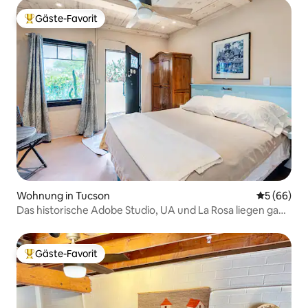
Gäste-Favorit
Beliebter Gäste-Favorit.
Wohnung in Tucson
Durchschni
5 (66)
Das historische Adobe Studio, UA und La Rosa liegen ganz
in der Nähe
Gäste-Favorit
Beliebter Gäste-Favorit.