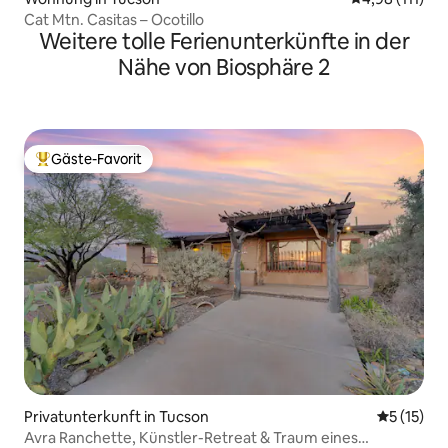
Cat Mtn. Casitas – Ocotillo
Weitere tolle Ferienunterkünfte in der
Nähe von Biosphäre 2
Gäste-Favorit
Beliebter Gäste-Favorit.
Privatunterkunft in Tucson
Durchschn
5 (15)
Avra Ranchette, Künstler-Retreat & Traum eines