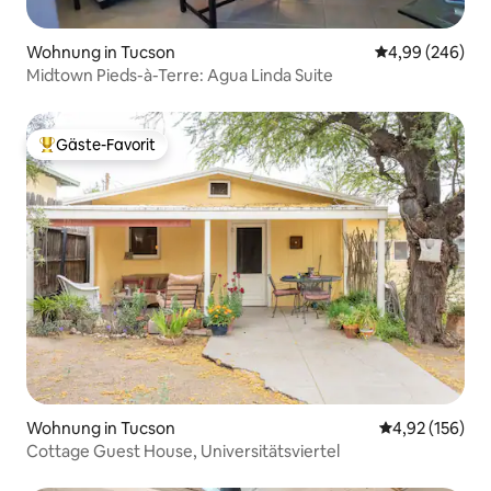
Wohnung in Tucson
Durchschnittli
4,99 (246)
Midtown Pieds-à-Terre: Agua Linda Suite
Gäste-Favorit
Beliebter Gäste-Favorit.
Wohnung in Tucson
Durchschnittl
4,92 (156)
Cottage Guest House, Universitätsviertel