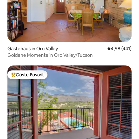
Gästehaus in Oro Valley
Durchschnittli
4,98 (441)
Goldene Momente in Oro Valley/Tucson
Gäste-Favorit
Beliebter Gäste-Favorit.