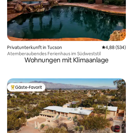
Privatunterkunft in Tucson
Durchschnittli
4,88 (534)
Atemberaubendes Ferienhaus im Südweststil
Wohnungen mit Klimaanlage
Gäste-Favorit
Beliebter Gäste-Favorit.