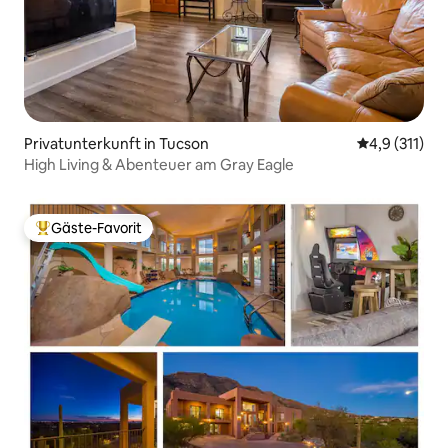
Privatunterkunft in Tucson
Durchschnitt
4,9 (311)
High Living & Abenteuer am Gray Eagle
Gäste-Favorit
Beliebter Gäste-Favorit.