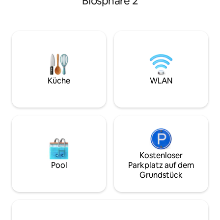
Biosphäre 2
Eine voll ausgesta
schnelles WLAN, eine
Sitzbereich, ein B
Waschmaschine/einen Trockner in der
Schlafzimmer befi
Einheit und einen Spieltisch. ~ 800
Erdgeschoss (51 m
Quadratfuß Komfort und Charme. Nur 2
Leiter führt zum
Meilen die Ironwood Hill Dr hinauf von
Schlafzimmer/Rüc
der Silverbell Rd, 6 Meilen zur UofA.
für Ausflugsblick
Einwandfrei sauber und einladend,
ein 3-Hektar-Grun
perfekt für eine ruhige Zuflucht. AZ TPT
Wüstenflora/-faun
Küche
WLAN
Lizenz 21337578
aber nur 10 Meile
Pferde tragen zu
Hauch von Ranchl
Kostenloser
Pool
Parkplatz auf dem
Grundstück