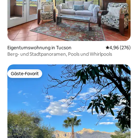
Eigentumswohnung in Tucson
Durchschnittli
4,96 (276)
Berg- und Stadtpanoramen, Pools und Whirlpools
Gäste-Favorit
Gäste-Favorit