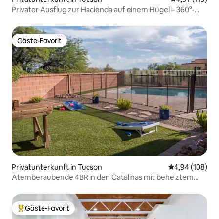
Privater Ausflug zur Hacienda auf einem Hügel – 360°-
Aussicht
Gäste-Favorit
Gäste-Favorit
Privatunterkunft in Tucson
Durchschnittli
4,94 (108)
Atemberaubende 4BR in den Catalinas mit beheiztem
Pool!
Gäste-Favorit
Beliebter Gäste-Favorit.