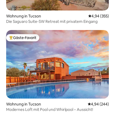
Wohnung in Tucson
Durchschnittli
4,94 (355)
Die Saguaro Suite-SW Retreat mit privatem Eingang
Gäste-Favorit
Beliebter Gäste-Favorit.
Wohnung in Tucson
Durchschnittli
4,94 (244)
Modernes Loft mit Pool und Whirlpool – Aussicht!