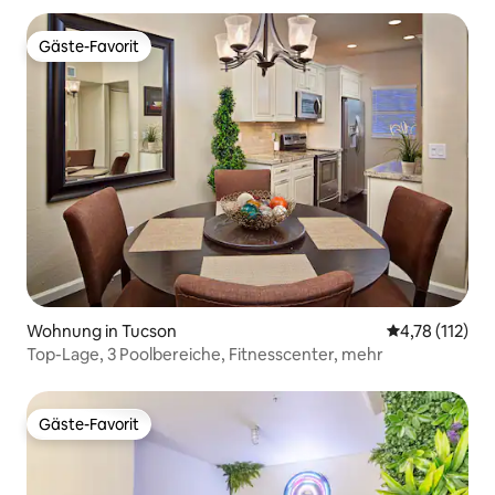
Gäste-Favorit
Gäste-Favorit
Wohnung in Tucson
Durchschnittl
4,78 (112)
Top-Lage, 3 Poolbereiche, Fitnesscenter, mehr
Gäste-Favorit
Gäste-Favorit