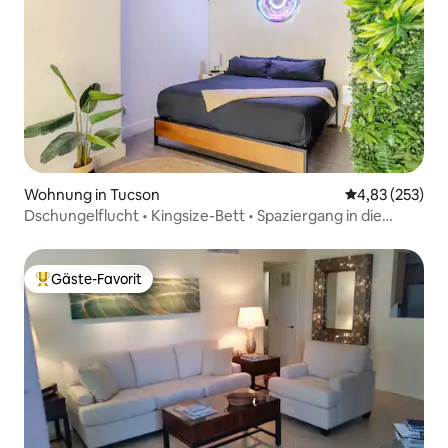
Wohnung in Tucson
Durchschnittli
4,83 (253)
Dschungelflucht • Kingsize-Bett • Spaziergang in die
Innenstadt & U of A
Gäste-Favorit
Beliebter Gäste-Favorit.