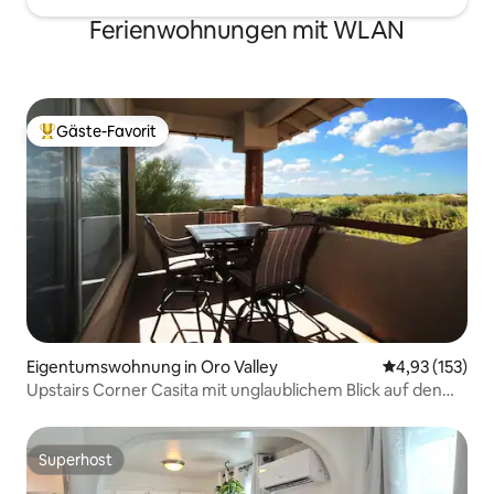
Ferienwohnungen mit WLAN
Gäste-Favorit
Beliebter Gäste-Favorit.
Eigentumswohnung in Oro Valley
Durchschnittl
4,93 (153)
Upstairs Corner Casita mit unglaublichem Blick auf den
Sonnenuntergang.
Superhost
Superhost