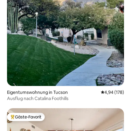
Eigentumswohnung in Tucson
Durchschnittli
4,94 (178)
Ausflug nach Catalina Foothills
Gäste-Favorit
Beliebter Gäste-Favorit.