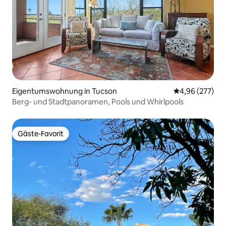
Eigentumswohnung in Tucson
Durchschnittli
4,96 (277)
Berg- und Stadtpanoramen, Pools und Whirlpools
Gäste-Favorit
Gäste-Favorit