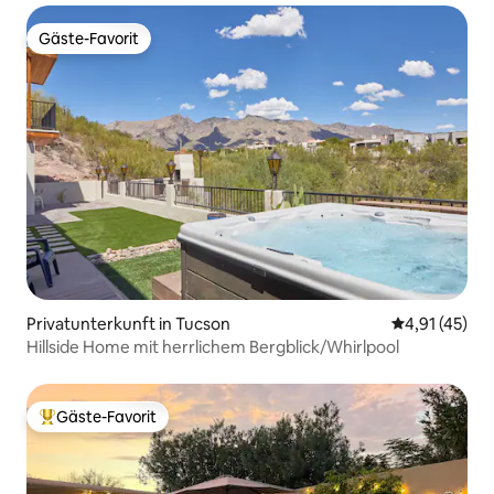
Gäste-Favorit
Gäste-Favorit
Privatunterkunft in Tucson
Durchschnitt
4,91 (45)
Hillside Home mit herrlichem Bergblick/Whirlpool
Gäste-Favorit
Beliebter Gäste-Favorit.