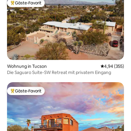
Gäste-Favorit
Beliebter Gäste-Favorit.
Wohnung in Tucson
Durchschnittli
4,94 (355)
Die Saguaro Suite-SW Retreat mit privatem Eingang
Gäste-Favorit
Beliebter Gäste-Favorit.