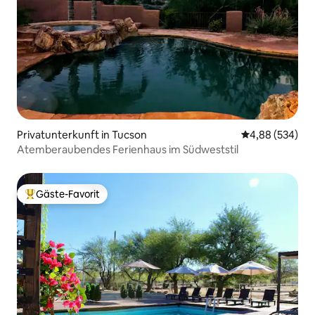
Privatunterkunft in Tucson
Durchschnittli
4,88 (534)
Atemberaubendes Ferienhaus im Südweststil
Gäste-Favorit
Beliebter Gäste-Favorit.