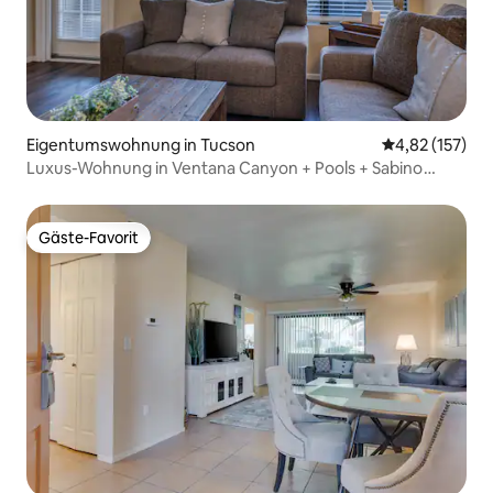
Eigentumswohnung in Tucson
Durchschnittl
4,82 (157)
Luxus-Wohnung in Ventana Canyon + Pools + Sabino
Canyon!
Gäste-Favorit
Gäste-Favorit