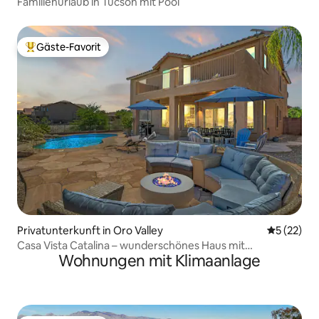
Familienurlaub in Tucson mit Pool
Gäste-Favorit
Beliebter Gäste-Favorit.
Privatunterkunft in Oro Valley
Durchschn
5 (22)
Casa Vista Catalina – wunderschönes Haus mit
Wohnungen mit Klimaanlage
atemberaubender Aussicht