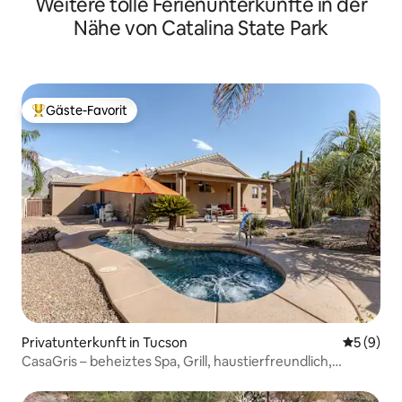
Weitere tolle Ferienunterkünfte in der
Nähe von Catalina State Park
Gäste-Favorit
Beliebter Gäste-Favorit.
Privatunterkunft in Tucson
Durchschn
5 (9)
CasaGris – beheiztes Spa, Grill, haustierfreundlich,
gemütliches Haus