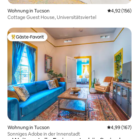
Wohnung in Tucson
Durchschnittl
4,92 (156)
Cottage Guest House, Universitätsviertel
Gäste-Favorit
Beliebter Gäste-Favorit.
Wohnung in Tucson
Durchschnittli
4,99 (167)
Sonniges Adobe in der Innenstadt