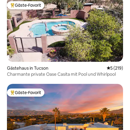
Gäste-Favorit
Beliebter Gäste-Favorit.
Gästehaus in Tucson
Durchschni
5 (219)
Charmante private Oase Casita mit Pool und Whirlpool
Gäste-Favorit
Beliebter Gäste-Favorit.