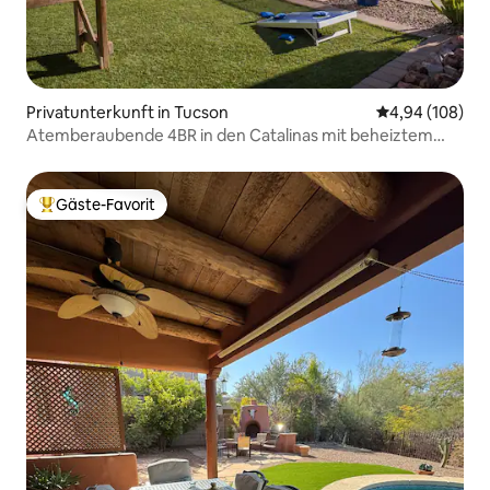
Privatunterkunft in Tucson
Durchschnittli
4,94 (108)
Atemberaubende 4BR in den Catalinas mit beheiztem
Pool!
Gäste-Favorit
Beliebter Gäste-Favorit.