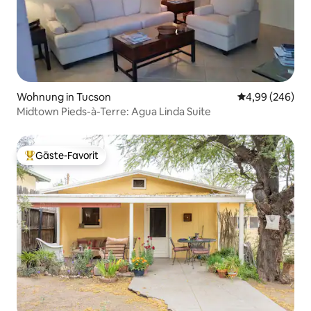
Wohnung in Tucson
Durchschnittli
4,99 (246)
Midtown Pieds-à-Terre: Agua Linda Suite
Gäste-Favorit
Beliebter Gäste-Favorit.