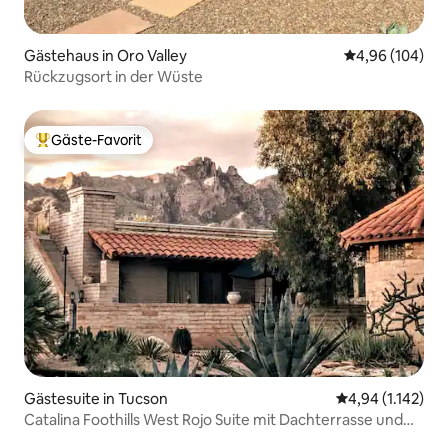
Gästehaus in Oro Valley
Durchschnittli
4,96 (104)
Rückzugsort in der Wüste
Gäste-Favorit
Beliebter Gäste-Favorit.
Gästesuite in Tucson
Durchschnittlic
4,94 (1.142)
Catalina Foothills West Rojo Suite mit Dachterrasse und
Terrasse