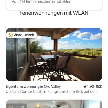
Von 491 Einheimischen empfohlen
Ferienwohnungen mit WLAN
Gäste-Favorit
Beliebter Gäste-Favorit.
Eigentumswohnung in Oro Valley
Durchschnittl
4,93 (153)
Upstairs Corner Casita mit unglaublichem Blick auf den
Sonnenuntergang.
Superhost