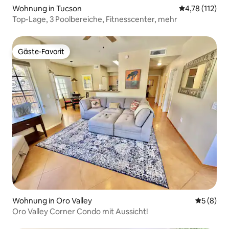
Wohnung in Tucson
Durchschnittl
4,78 (112)
Top-Lage, 3 Poolbereiche, Fitnesscenter, mehr
Gäste-Favorit
Gäste-Favorit
Wohnung in Oro Valley
Durchschn
5 (8)
Oro Valley Corner Condo mit Aussicht!