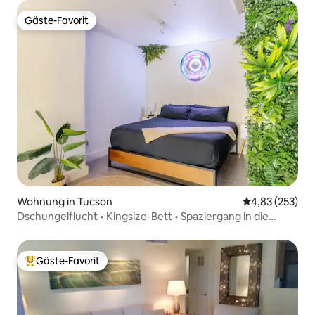
Gäste-Favorit
Gäste-Favorit
Wohnung in Tucson
Durchschnittli
4,83 (253)
Dschungelflucht • Kingsize-Bett • Spaziergang in die
Innenstadt & U of A
Gäste-Favorit
Beliebter Gäste-Favorit.