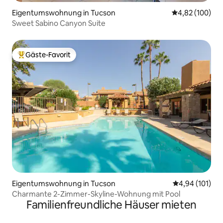
Eigentumswohnung in Tucson
Durchschnittli
4,82 (100)
Sweet Sabino Canyon Suite
Gäste-Favorit
Beliebter Gäste-Favorit.
Eigentumswohnung in Tucson
Durchschnittl
4,94 (101)
Charmante 2-Zimmer-Skyline-Wohnung mit Pool
Familienfreundliche Häuser mieten