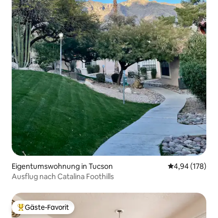
Eigentumswohnung in Tucson
Durchschnittli
4,94 (178)
Ausflug nach Catalina Foothills
Gäste-Favorit
Beliebter Gäste-Favorit.