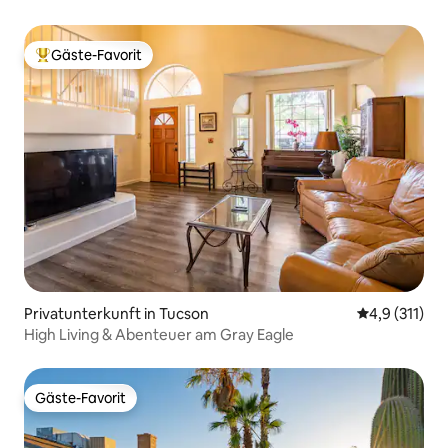
Gäste-Favorit
Beliebter Gäste-Favorit.
Privatunterkunft in Tucson
Durchschnitt
4,9 (311)
High Living & Abenteuer am Gray Eagle
Gäste-Favorit
Gäste-Favorit