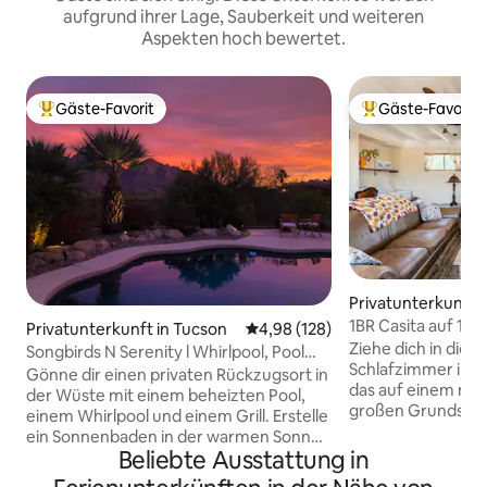
aufgrund ihrer Lage, Sauberkeit und weiteren
Aspekten hoch bewertet.
Gäste-Favorit
Gäste-Favorit
Beliebter Gäste-Favorit.
Beliebter Gäste-F
Privatunterkunft 
1BR Casita auf 17 
Privatunterkunft in Tucson
Durchschnittliche Bewertung: 4
4,98 (128)
Acres #9
Ziehe dich in diese
Songbirds N Serenity l Whirlpool, Pool
Schlafzimmer in We
und Aussicht!
Gönne dir einen privaten Rückzugsort in
das auf einem mal
der Wüste mit einem beheizten Pool,
großen Grundstück
einem Whirlpool und einem Grill. Erstelle
Kingsize-Bett, Kl
ein Sonnenbaden in der warmen Sonne,
eine voll ausgest
Beliebte Ausstattung in
umgeben von dem beruhigenden
Wasser, eine Eism
Ambiente deines exklusiven Refugiums.