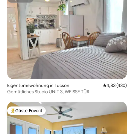
Superhost
Eigentumswohnung in Tucson
Durchschnittli
4,83 (430)
Gemütliches Studio UNIT 3, WEISSE TÜR
Gäste-Favorit
Beliebter Gäste-Favorit.