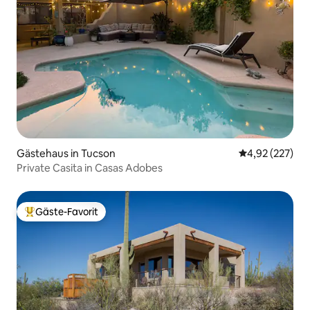
Gästehaus in Tucson
Durchschnittli
4,92 (227)
Private Casita in Casas Adobes
Gäste-Favorit
Beliebter Gäste-Favorit.