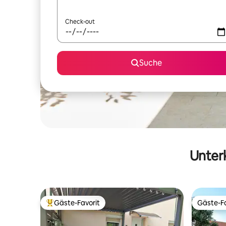
Check-out
Suche
Unterk
Gäste-Favorit
Gäste-Fa
Beliebter Gäste-Favorit.
Gäste-Fa