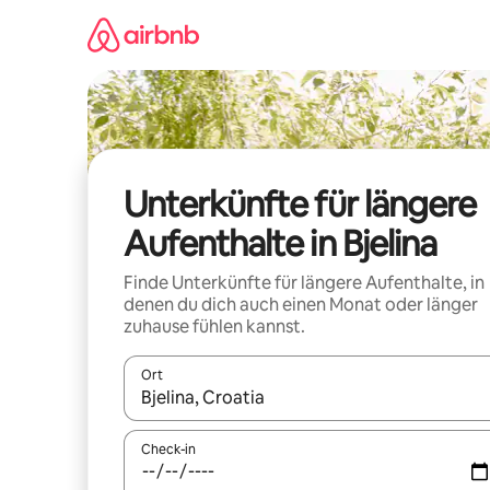
Zu
Inhalten
springen
Unterkünfte für längere
Aufenthalte in Bjelina
Finde Unterkünfte für längere Aufenthalte, in
denen du dich auch einen Monat oder länger
zuhause fühlen kannst.
Ort
Wenn Ergebnisse verfügbar sind, navigiere mit d
Check-in