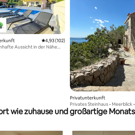
erkunft
Durchschnittliche Bewertung: 4,93 von 5, 1
4,93 (102)
mhafte Aussicht in der Nähe
 Bewertung: 5 von 5, 31 Bewertungen
nalparks Krka
Privatunterkunft
Privates Steinhaus • Meerblick 
rt wie zuhause und großartige Monats
Aufenthalt