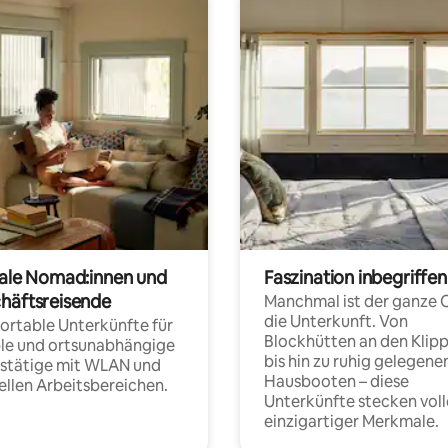
tale Nomad:innen und
Faszination inbegriffen
häftsreisende
Manchmal ist der ganze 
die Unterkunft. Von
rtable Unterkünfte für
Blockhütten an den Klip
ble und ortsunabhängige
bis hin zu ruhig gelegene
fstätige mit WLAN und
Hausbooten – diese
ellen Arbeitsbereichen.
Unterkünfte stecken voll
einzigartiger Merkmale.