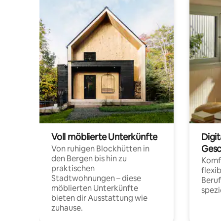
Voll möblierte Unterkünfte
Digi
Gesc
Von ruhigen Blockhütten in
den Bergen bis hin zu
Komfo
praktischen
flexi
Stadtwohnungen – diese
Beru
möblierten Unterkünfte
spezi
bieten dir Ausstattung wie
zuhause.