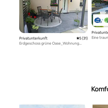
Privatunt
Eine trau
Privatunterkunft
Durchschnittliche
5 (31)
des Natio
Erdgeschoss grüne Oase_Wohnung
ANGIE
Komfo