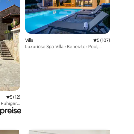
02 Bewertungen
Villa
Durchschnittliche 
5 (107)
Luxuriöse Spa-Villa • Beheizter Pool,
Whirlpool und Sauna
Durchschnittliche Bewertung: 5 von 5, 12 Bewertungen
5 (12)
• Ruhiger
preise