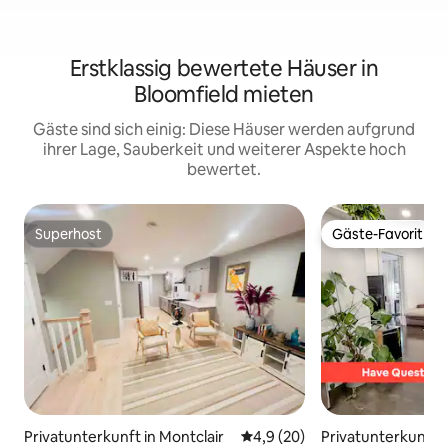
Erstklassig bewertete Häuser in
Bloomfield mieten
Gäste sind sich einig: Diese Häuser werden aufgrund
ihrer Lage, Sauberkeit und weiterer Aspekte hoch
bewertet.
Superhost
Gäste-Favorit
Superhost
Gäste-Favorit
Privatunterkunft in Montclair
Durchschnittliche Bewertung:
4,9 (20)
Privatunterkunft 