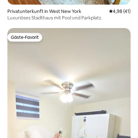
Privatunterkunft in West New York
Durchschnitt
4,98 (41)
Luxuriöses Stadthaus mit Pool und Parkplatz.
Gäste-Favorit
Gäste-Favorit