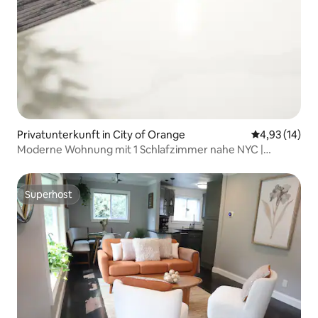
Privatunterkunft in City of Orange
Durchschnitt
4,93 (14)
Moderne Wohnung mit 1 Schlafzimmer nahe NYC |
Kostenlose Parkplätze + einfache Anbindung
Superhost
Superhost