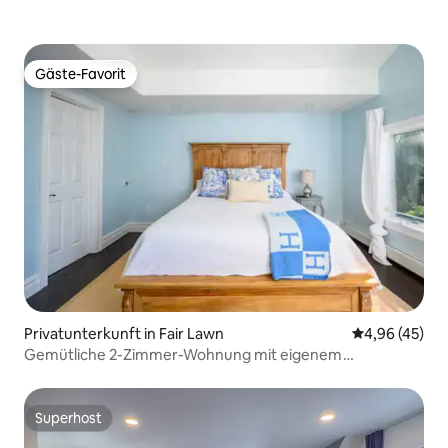
Gäste-Favorit
Gäste-Favorit
Privatunterkunft in Fair Lawn
Durchschnittl
4,96 (45)
Gemütliche 2-Zimmer-Wohnung mit eigenem
Homeoffice-Bereich
Superhost
Superhost