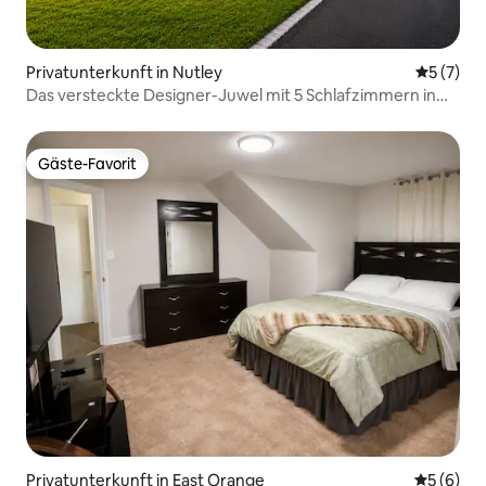
Privatunterkunft in Nutley
Durchsch
5 (7)
Das versteckte Designer-Juwel mit 5 Schlafzimmern in
der Nähe von NYC und Metlife
Gäste-Favorit
Gäste-Favorit
Privatunterkunft in East Orange
Durchschn
5 (6)