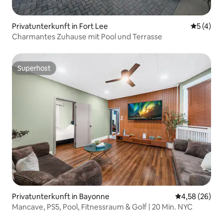
Privatunterkunft in Fort Lee
Durchsch
5 (4)
Charmantes Zuhause mit Pool und Terrasse
Superhost
Superhost
Privatunterkunft in Bayonne
Durchschnittl
4,58 (26)
Mancave, PS5, Pool, Fitnessraum & Golf | 20 Min. NYC