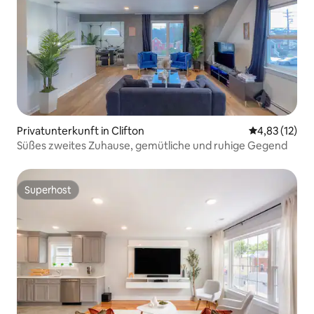
Privatunterkunft in Clifton
Durchschnitt
4,83 (12)
Süßes zweites Zuhause, gemütliche und ruhige Gegend
Superhost
Superhost