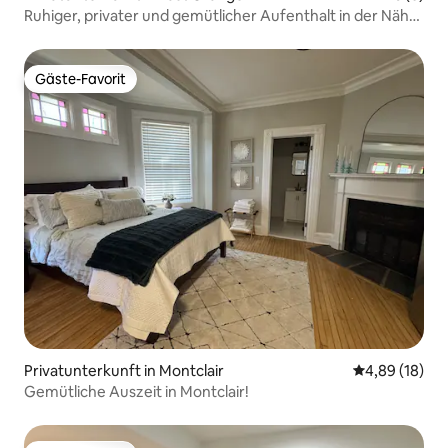
Ruhiger, privater und gemütlicher Aufenthalt in der Nähe
von MetLife und NYC
Gäste-Favorit
Gäste-Favorit
Privatunterkunft in Montclair
Durchschnitt
4,89 (18)
Gemütliche Auszeit in Montclair!