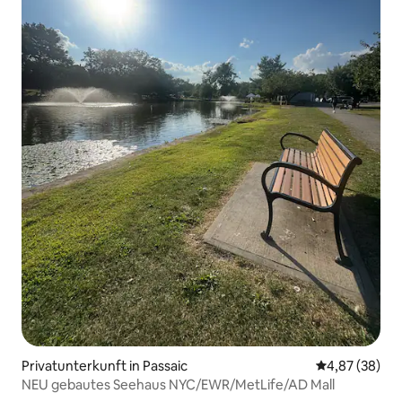
Privatunterkunft in Passaic
Durchschnittl
4,87 (38)
NEU gebautes Seehaus NYC/EWR/MetLife/AD Mall