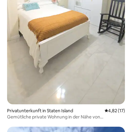
Privatunterkunft in Staten Island
Durchschnitt
4,82 (17)
Gemütliche private Wohnung in der Nähe von
NYC|Familien- und haustierfreundlich