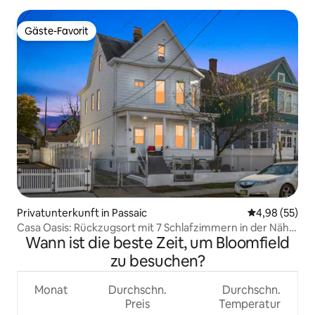
Gäste-Favorit
Gäste-Favorit
Privatunterkunft in Passaic
Durchschnittl
4,98 (55)
Casa Oasis: Rückzugsort mit 7 Schlafzimmern in der Nähe
Wann ist die beste Zeit, um Bloomfield
von MetLife und NYC
zu besuchen?
Monat
Durchschn.
Durchschn.
Preis
Temperatur