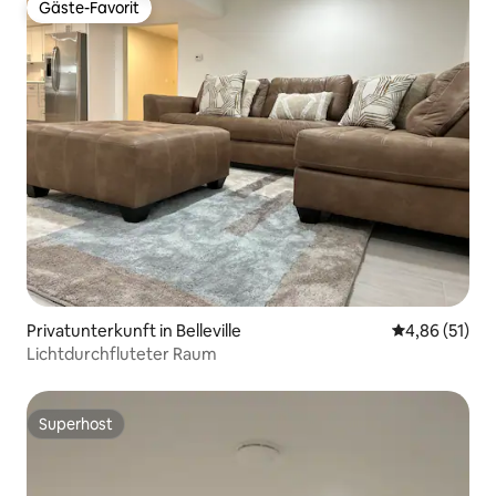
Gäste-Favorit
Gäste-Favorit
Privatunterkunft in Belleville
Durchschnitt
4,86 (51)
Lichtdurchfluteter Raum
Superhost
Superhost