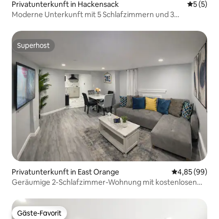
Privatunterkunft in Hackensack
Durchsch
5 (5)
Moderne Unterkunft mit 5 Schlafzimmern und 3
Badezimmern, für 10 Gäste, in der Nähe von NYC
Superhost
Superhost
Privatunterkunft in East Orange
Durchschnittl
4,85 (99)
Geräumige 2-Schlafzimmer-Wohnung mit kostenlosen
Parkplätzen • Einfacher Zugang nach NYC
Gäste-Favorit
Gäste-Favorit