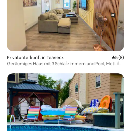
Privatunterkunft in Teaneck
Durchschn
5 (8)
Geräumiges Haus mit 3 Schlafzimmern und Pool, MetLife,
Yankee Stadium und NYC