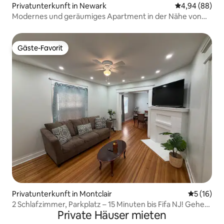
Privatunterkunft in Newark
Durchschnittl
4,94 (88)
Modernes und geräumiges Apartment in der Nähe von
NYC & EWR
Gäste-Favorit
Gäste-Favorit
Privatunterkunft in Montclair
Durchschn
5 (16)
2 Schlafzimmer, Parkplatz – 15 Minuten bis Fifa NJ! Gehe
Private Häuser mieten
zum MC Hotel