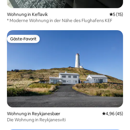
Wohnung in Keflavík
Durchschn
5 (15)
* Moderne Wohnung in der Nähe des Flughafens KEF
Gäste-Favorit
Gäste-Favorit
Wohnung in Reykjanesbær
Durchschnittl
4,96 (45)
Die Wohnung in Reykjanesviti