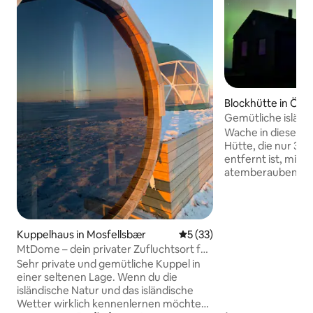
Blockhütte in Ölfu
Gemütliche isländ
atemberaubender
Wache in dieser p
Hütte, die nur 35 
entfernt ist, mit 
atemberaubenden B
Vulkanberge und d
Umgeben von 5.00
und Moos bringen 
Glasfenster der Natur 
Kuppelhaus in Mosfellsbær
Durchschnittliche Bewertun
5 (33)
nahe gelegene Juw
MtDome – dein privater Zufluchtsort für
Quelle Reykjadalur
die Mitternachtssonne
Sehr private und gemütliche Kuppel in
schwarze Sandsträ
einer seltenen Lage. Wenn du die
ist gleich um die E
isländische Natur und das isländische
oder Abenteurer, 
Wetter wirklich kennenlernen möchtest,
über ein Schlafzi