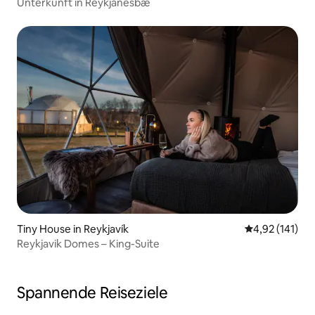
Unterkunft in Reykjanesbæ
Tiny House in Reykjavík
Durchschnittl
4,92 (141)
Reykjavik Domes – King-Suite
Spannende Reiseziele