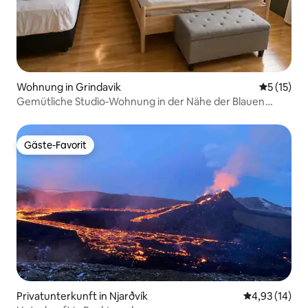
Wohnung in Grindavik
Durchschn
5 (15)
Gemütliche Studio-Wohnung in der Nähe der Blauen
Lagune
Gäste-Favorit
Gäste-Favorit
Privatunterkunft in Njarðvík
Durchschnitt
4,93 (14)