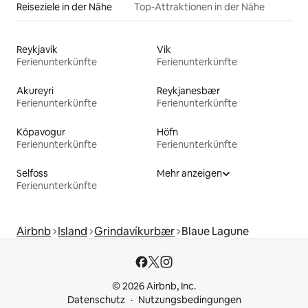
Reiseziele in der Nähe
Top-Attraktionen in der Nähe
Reykjavík
Vik
Ferienunterkünfte
Ferienunterkünfte
Akureyri
Reykjanesbær
Ferienunterkünfte
Ferienunterkünfte
Kópavogur
Höfn
Ferienunterkünfte
Ferienunterkünfte
Selfoss
Mehr anzeigen
Ferienunterkünfte
Airbnb
Island
Grindavíkurbær
Blaue Lagune
© 2026 Airbnb, Inc.
Datenschutz
Nutzungsbedingungen