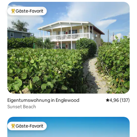
Gäste-Favorit
Beliebter Gäste-Favorit.
Eigentumswohnung in Englewood
Durchschnittl
4,96 (137)
Sunset Beach
Gäste-Favorit
Beliebter Gäste-Favorit.