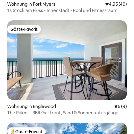
Wohnung in Fort Myers
Durchschnittl
4,95 (40)
17. Stock am Fluss • Innenstadt • Pool und Fitnessraum
Gäste-Favorit
Gäste-Favorit
Wohnung in Englewood
Durchschn
5 (9)
The Palms – 3BR Gulffront, Sand & Sonnenuntergänge
Gäste-Favorit