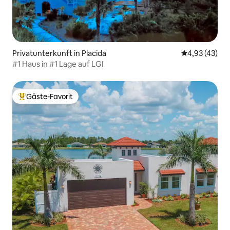
Privatunterkunft in Placida
Durchschnitt
4,93 (43)
#1 Haus in #1 Lage auf LGI
Gäste-Favorit
Beliebter Gäste-Favorit.