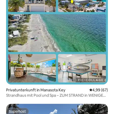
Privatunterkunft in Manasota Key
Durchschnittl
4,99 (67)
Strandhaus mit Pool und Spa – ZUM STRAND in WENIGER
ALS 1 MINUTE
Superhost
Superhost