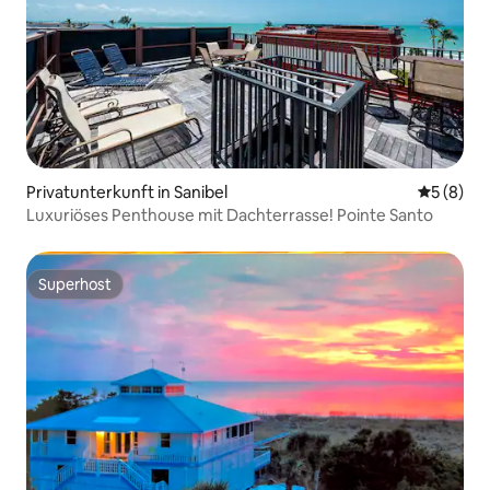
Privatunterkunft in Sanibel
Durchschn
5 (8)
Luxuriöses Penthouse mit Dachterrasse! Pointe Santo
Superhost
Superhost