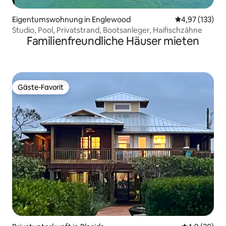
Eigentumswohnung in Englewood
Durchschnittl
4,97 (133)
Studio, Pool, Privatstrand, Bootsanleger, Haifischzähne
Familienfreundliche Häuser mieten
Gäste-Favorit
Gäste-Favorit