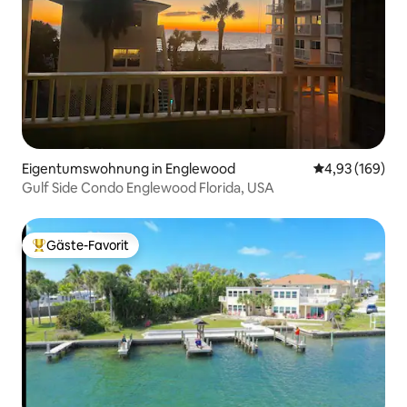
Eigentumswohnung in Englewood
Durchschnittli
4,93 (169)
Gulf Side Condo Englewood Florida, USA
Gäste-Favorit
Beliebter Gäste-Favorit.