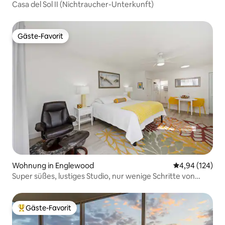
Casa del Sol II (Nichtraucher-Unterkunft)
Gäste-Favorit
Gäste-Favorit
Wohnung in Englewood
Durchschnittli
4,94 (124)
Super süßes, lustiges Studio, nur wenige Schritte von
allem Strand-Flair entfernt
Gäste-Favorit
Beliebter Gäste-Favorit.