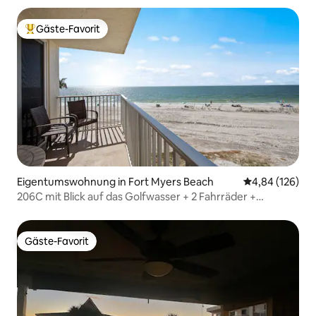
Gäste-Favorit
Beliebter Gäste-Favorit.
Eigentumswohnung in Fort Myers Beach
Durchschnittli
4,84 (126)
206C mit Blick auf das Golfwasser + 2 Fahrräder +
Strandausrüstung
Gäste-Favorit
Gäste-Favorit