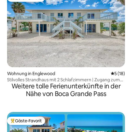
Beliebter Gäste-Favorit.
Wohnung in Englewood
Durchschn
5 (18)
Stilvolles Strandhaus mit 2 Schlafzimmern | Zugang zum
Weitere tolle Ferienunterkünfte in der
Golf und zur Bucht | Einheit A
Nähe von Boca Grande Pass
Gäste-Favorit
Beliebter Gäste-Favorit.