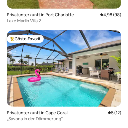
Privatunterkunft in Port Charlotte
Durchschnittl
4,98 (98)
Lake Marlin Villa 2
Gäste-Favorit
Beliebter Gäste-Favorit.
Privatunterkunft in Cape Coral
Durchschn
5 (12)
„Savona in der Dämmerung“