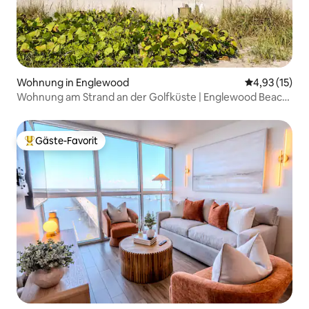
Wohnung in Englewood
Durchschnitt
4,93 (15)
Wohnung am Strand an der Golfküste | Englewood Beach
| Pool
Gäste-Favorit
Beliebter Gäste-Favorit.