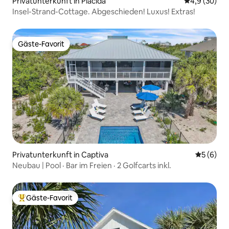
Privatunterkunft in Placida
Durchschnitt
4,9 (30)
Insel-Strand-Cottage. Abgeschieden! Luxus! Extras!
Gäste-Favorit
Gäste-Favorit
Privatunterkunft in Captiva
Durchschn
5 (6)
Neubau | Pool · Bar im Freien · 2 Golfcarts inkl.
Gäste-Favorit
Beliebter Gäste-Favorit.