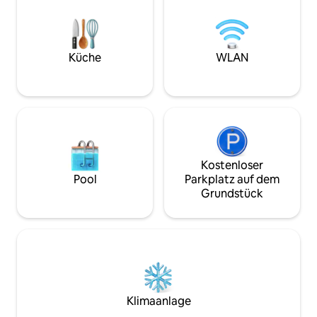
ruhigen Viertel mi
Bad, ein Arbeitszimmer mit optionaler
Es gibt auch Zugan
Luftmatratze, ein offener Wohnbereich
können gemietet w
und Fernseher in jedem Zimmer. In der
separate Wohnung 
Nähe von Einkaufsmöglichkeiten,
inbegriffen ist. Die
Küche
WLAN
Restaurants und Stränden – perfekt für
unschlagbar!
Schneevögel, die Komfort und
Leichtigkeit suchen.
Kostenloser
Pool
Parkplatz auf dem
Grundstück
Klimaanlage