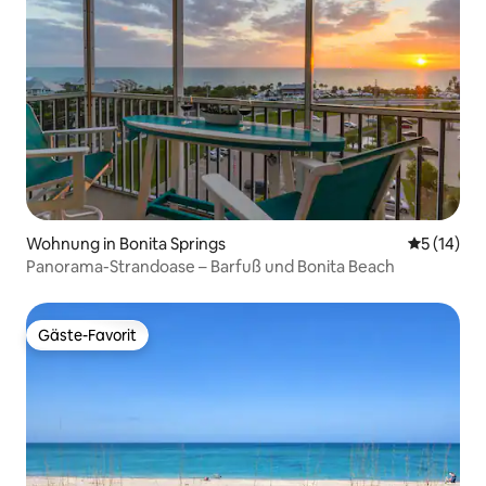
Wohnung in Bonita Springs
Durchschn
5 (14)
Panorama-Strandoase – Barfuß und Bonita Beach
Gäste-Favorit
Gäste-Favorit