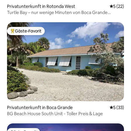
Privatunterkunft in Rotonda West
Durchschn
5 (22)
Turtle Bay – nur wenige Minuten von Boca Grande
entfernt!
Gäste-Favorit
Beliebter Gäste-Favorit.
Privatunterkunft in Boca Grande
Durchschn
5 (33)
BG Beach House South Unit - Toller Preis & Lage