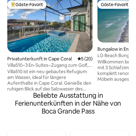
Gäste-Favorit
Gäste-Favorit
Beliebter Gäste-Favorit.
Gäste-Favorit
Bungalow in Engl
LG Beach Bungalo
Privatunterkunft in Cape Coral
Durchschnittliche Bewertun
5 (20)
zur Bucht und Ter
Willkommen bei Go
Villa510~3 En-Suites~Zugang zum Golf,
mit 3 Schlafzimme
beheizter Spa-Pool
Villa510 ist ein neu gebautes Refugium
komplett renovier
am Wasser, ideal für längere
Möbeln ausgestatt
Aufenthalte in Cape Coral. Genieße den
Aussichtsplattform
ruhigen Blick auf das Salzwasser des
privater Whirlpool
Beliebte Ausstattung in
Kanals und die Seekühe vom Lanai aus
Etagenbett für 6 
und entspanne dich dann in deinem
Ferienunterkünften in der Nähe von
Schlafzimmer mit 
privaten beheizten Pool und Spa –
Queensize-Schlaf
Boca Grande Pass
perfekt das ganze Jahr über. Die
eine Waschküche
Außenküche und die Veranda sorgen für
alle neuen Geräte
einen einfachen, komfortablen
mehr! Lanai öffne
Tagesablauf. Im Inneren befinden sich
halbprivaten Stra
drei private Schlafzimmer mit eigenem