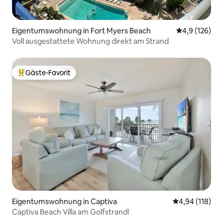
Eigentumswohnung in Fort Myers Beach
Durchschnitt
4,9 (126)
Voll ausgestattete Wohnung direkt am Strand
Gäste-Favorit
Beliebter Gäste-Favorit.
Eigentumswohnung in Captiva
Durchschnittl
4,94 (118)
Captiva Beach Villa am Golfstrand!