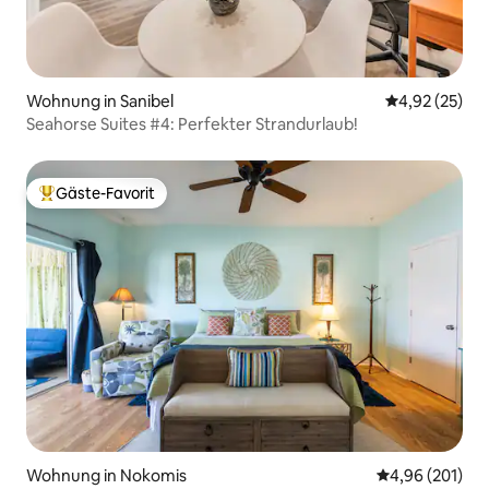
Wohnung in Sanibel
Durchschnitt
4,92 (25)
Seahorse Suites #4: Perfekter Strandurlaub!
Gäste-Favorit
Beliebter Gäste-Favorit.
Wohnung in Nokomis
Durchschnittli
4,96 (201)