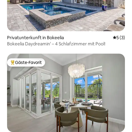
Privatunterkunft in Bokeelia
Durchsch
5 (3)
Bokeelia Daydreamin' – 4 Schlafzimmer mit Pool!
Gäste-Favorit
Beliebter Gäste-Favorit.