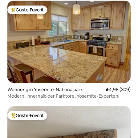
Gäste-Favorit
Beliebter Gäste-Favorit.
Wohnung in Yosemite-Nationalpark
Durchschnittli
4,98 (309)
Modern, innerhalb der Parktore, Yosemite-Experten!
Gäste-Favorit
Beliebter Gäste-Favorit.