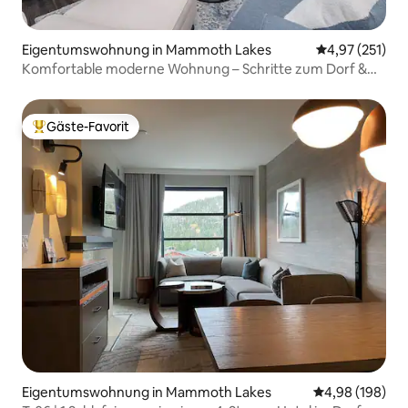
Eigentumswohnung in Mammoth Lakes
Durchschnittl
4,97 (251)
Komfortable moderne Wohnung – Schritte zum Dorf &
zur Gondel
Gäste-Favorit
Beliebter Gäste-Favorit.
Eigentumswohnung in Mammoth Lakes
Durchschnittli
4,98 (198)