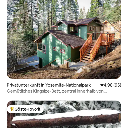
Privatunterkunft in Yosemite-Nationalpark
Durchschnittl
4,98 (95)
Gemütliches Kingsize-Bett, zentral innerhalb von
Yosemite's Gates!
Gäste-Favorit
Beliebter Gäste-Favorit.