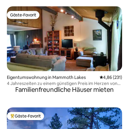
10 Personen
Gäste-Favorit
Gäste-Favorit
Eigentumswohnung in Mammoth Lakes
Durchschnittl
4,86 (231)
4 Jahreszeiten zu einem günstigen Preis im Herzen von
Familienfreundliche Häuser mieten
Mammoth Lakes
Gäste-Favorit
Beliebter Gäste-Favorit.