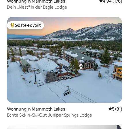
Wohnung in Mammoth Lakes
Durchschnittli
4,94 (176)
Dein „Nest“ in der Eagle Lodge
Gäste-Favorit
Beliebter Gäste-Favorit.
Wohnung in Mammoth Lakes
Durchschn
5 (31)
Echte Ski-In-Ski-Out Juniper Springs Lodge