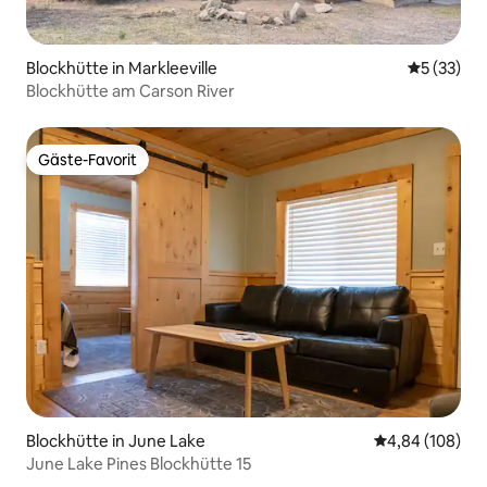
Blockhütte in Markleeville
Durchschn
5 (33)
Blockhütte am Carson River
Gäste-Favorit
Gäste-Favorit
Blockhütte in June Lake
Durchschnittli
4,84 (108)
June Lake Pines Blockhütte 15