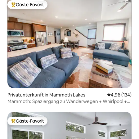
Gäste-Favorit
Beliebter Gäste-Favorit.
Privatunterkunft in Mammoth Lakes
Durchschnittli
4,96 (134)
Mammoth: Spaziergang zu Wanderwegen + Whirlpool +
Parkplatz in der Garage
Gäste-Favorit
Beliebter Gäste-Favorit.