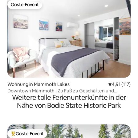
Gäste-Favorit
Gäste-Favorit
Wohnung in Mammoth Lakes
Durchschnittl
4,91 (117)
Downtown Mammoth | Zu Fuß zu Geschäften und
Weitere tolle Ferienunterkünfte in der
Restaurants! MH#5
Nähe von Bodie State Historic Park
Gäste-Favorit
Beliebter Gäste-Favorit.