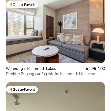
Gäste-Favorit
Beliebter Gäste-Favorit.
Wohnung in Mammoth Lakes
Durchschnittli
4,95 (198)
Direkter Zugang zur Skipiste im Mammoth Monache
Resort
Gäste-Favorit
Beliebter Gäste-Favorit.