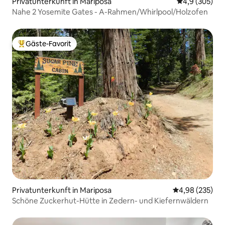
Privatunterkunft in Mariposa
Durchschnittl
4,9 (305)
Nahe 2 Yosemite Gates - A-Rahmen/Whirlpool/Holzofen
Gäste-Favorit
Beliebter Gäste-Favorit.
Privatunterkunft in Mariposa
Durchschnittli
4,98 (235)
Schöne Zuckerhut-Hütte in Zedern- und Kiefernwäldern