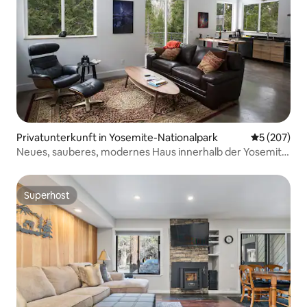
Privatunterkunft in Yosemite-Nationalpark
Durchschnit
5 (207)
Neues, sauberes, modernes Haus innerhalb der Yosemite
Park Gates.
Superhost
Superhost