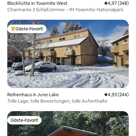
Blockhütte in Yosemite West
Durchschnittli
4,97 (348)
Charmante 3 Schlafzimmer – IM Yosemite-Nationalpark
Gäste-Favorit
Beliebter Gäste-Favorit.
Reihenhaus in June Lake
Durchschnittli
4,93 (244)
Tolle Lage, tolle Bewertungen, tolle Aufenthalte
Gäste-Favorit
Gäste-Favorit