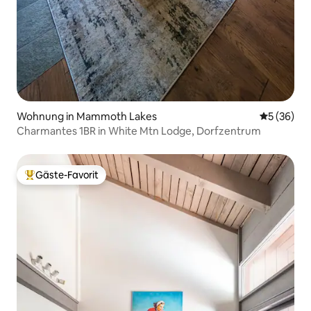
Wohnung in Mammoth Lakes
Durchschni
5 (36)
Charmantes 1BR in White Mtn Lodge, Dorfzentrum
Gäste-Favorit
Beliebter Gäste-Favorit.