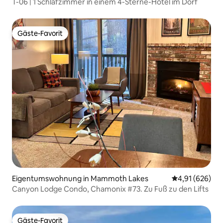
T-06 | 1 Schlafzimmer in einem 4-Sterne-Hotel im Dorf
Gäste-Favorit
Gäste-Favorit
Eigentumswohnung in Mammoth Lakes
Durchschnittli
4,91 (626)
Canyon Lodge Condo, Chamonix #73. Zu Fuß zu den Lifts
Gäste-Favorit