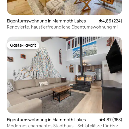
Eigentumswohnung in Mammoth Lakes
Durchschnittli
4,86 (224)
Renovierte, haustierfreundliche Eigentumswohnung mit
2 Schlafzimmern und 2 Bädern an der Piste
Gäste-Favorit
Gäste-Favorit
Eigentumswohnung in Mammoth Lakes
Durchschnittli
4,87 (353)
Modernes charmantes Stadthaus – Schlafplätze für bis zu