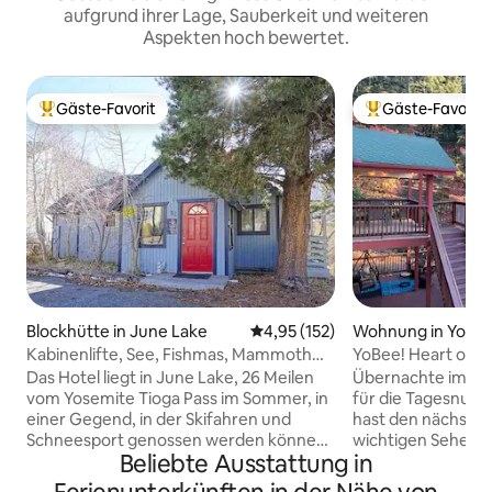
aufgrund ihrer Lage, Sauberkeit und weiteren
Aspekten hoch bewertet.
Gäste-Favorit
Gäste-Favorit
Beliebter Gäste-Favorit.
Beliebter Gäste-F
Blockhütte in June Lake
Durchschnittliche Bewertung: 4
4,95 (152)
Wohnung in Yosem
onalpark
Kabinenlifte, See, Fishmas, Mammoth
YoBee! Heart of Yo
Back Country
Frühstück ~ U3
Das Hotel liegt in June Lake, 26 Meilen
Übernachte im Par
vom Yosemite Tioga Pass im Sommer, in
für die Tagesnutz
einer Gegend, in der Skifahren und
hast den nächstge
Schneesport genossen werden können.
wichtigen Sehens
Beliebte Ausstattung in
Die Unterkunft ist 1/2 Block vom Rande
Yosemite gefunde
des June Lake entfernt. Sie verfügt über
längere Fahrt, de