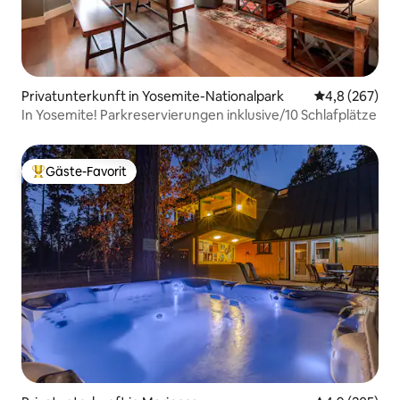
Privatunterkunft in Yosemite-Nationalpark
Durchschnittl
4,8 (267)
In Yosemite! Parkreservierungen inklusive/10 Schlafplätze
Gäste-Favorit
Beliebter Gäste-Favorit.