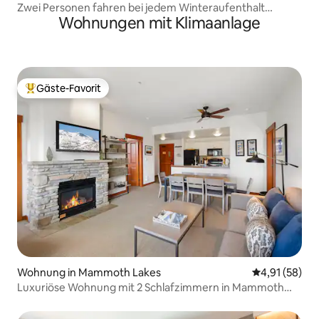
Zwei Personen fahren bei jedem Winteraufenthalt
Wohnungen mit Klimaanlage
KOSTENLOS Ski!
Gäste-Favorit
Beliebter Gäste-Favorit.
Wohnung in Mammoth Lakes
Durchschnitt
4,91 (58)
Luxuriöse Wohnung mit 2 Schlafzimmern in Mammoth
Village!