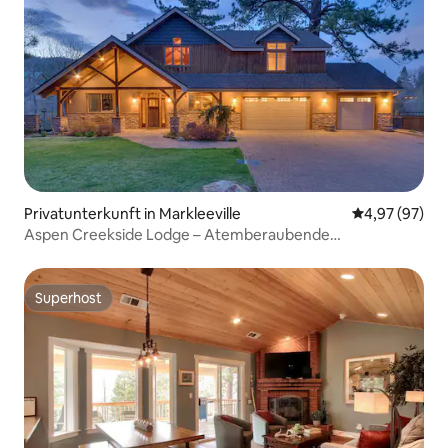
Privatunterkunft in Markleeville
Durchschnittl
4,97 (97)
Aspen Creekside Lodge – Atemberaubende
Bergresidenz
Superhost
Superhost