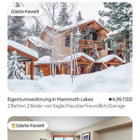
Gäste-Favorit
Gäste-Favorit
Eigentumswohnung in Mammoth Lakes
Durchschnittl
4,95 (133)
2 Betten 2 Bäder von Eagle/Haustierfreundlich/Garage
Gäste-Favorit
Beliebter Gäste-Favorit.