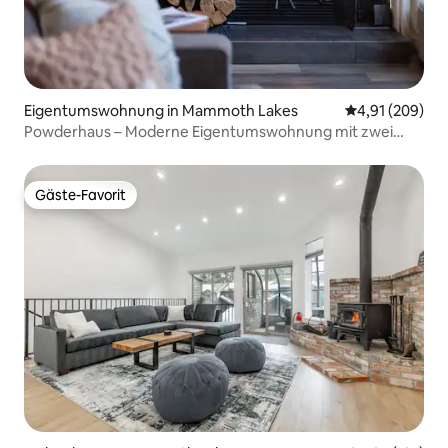
Eigentumswohnung in Mammoth Lakes
Durchschnittli
4,91 (209)
Powderhaus – Moderne Eigentumswohnung mit zwei
Schlafzimmern am Canyon
Gäste-Favorit
Gäste-Favorit