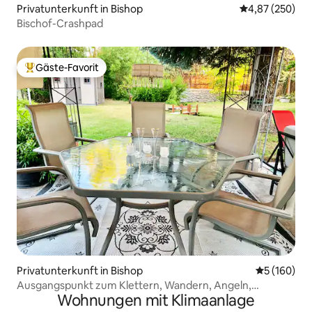
Privatunterkunft in Bishop
Durchschnittli
4,87 (250)
Bischof-Crashpad
Gäste-Favorit
Beliebter Gäste-Favorit.
Privatunterkunft in Bishop
Durchschnit
5 (160)
Ausgangspunkt zum Klettern, Wandern, Angeln,
Wohnungen mit Klimaanlage
Skifahren