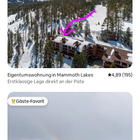
Eigentumswohnung in Mammoth Lakes
Durchschnittli
4,89 (195)
Erstklassige Lage direkt an der Piste
Gäste-Favorit
Beliebter Gäste-Favorit.