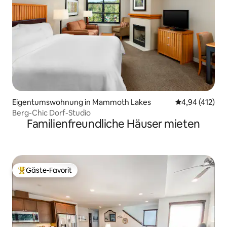
Eigentumswohnung in Mammoth Lakes
Durchschnittl
4,94 (412)
Berg-Chic Dorf-Studio
Familienfreundliche Häuser mieten
Gäste-Favorit
Beliebter Gäste-Favorit.