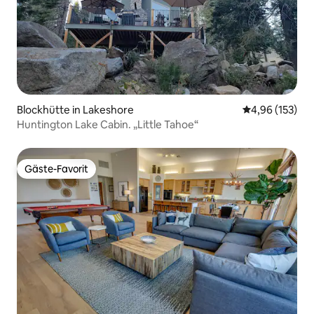
Blockhütte in Lakeshore
Durchschnittl
4,96 (153)
Huntington Lake Cabin. „Little Tahoe“
Gäste-Favorit
Gäste-Favorit