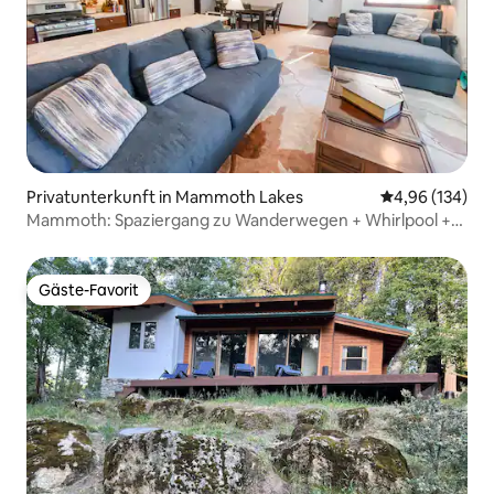
Privatunterkunft in Mammoth Lakes
Durchschnittli
4,96 (134)
Mammoth: Spaziergang zu Wanderwegen + Whirlpool +
Parkplatz in der Garage
Gäste-Favorit
Gäste-Favorit