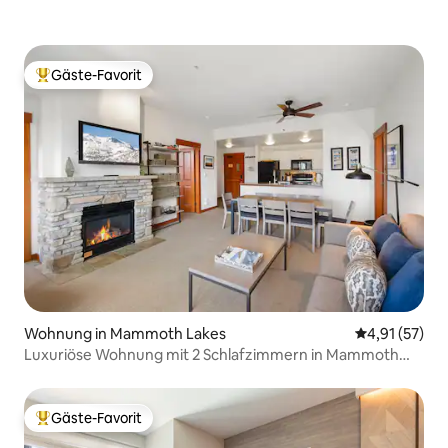
Gäste-Favorit
Beliebter Gäste-Favorit.
Wohnung in Mammoth Lakes
Durchschnitt
4,91 (57)
Luxuriöse Wohnung mit 2 Schlafzimmern in Mammoth
Village!
Gäste-Favorit
Beliebter Gäste-Favorit.