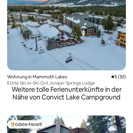
Wohnung in Mammoth Lakes
Durchschni
5 (30)
Echte Ski-In-Ski-Out Juniper Springs Lodge
Weitere tolle Ferienunterkünfte in der
Nähe von Convict Lake Campground
Gäste-Favorit
Beliebter Gäste-Favorit.