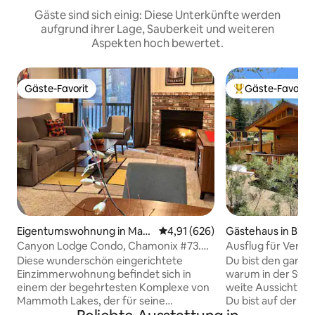
Gäste sind sich einig: Diese Unterkünfte werden
aufgrund ihrer Lage, Sauberkeit und weiteren
Aspekten hoch bewertet.
Gäste-Favorit
Gäste-Favorit
Gäste-Favorit
Beliebter Gäste-F
Eigentumswohnung in Mam
Durchschnittliche Bewertung: 4
4,91 (626)
Gästehaus in Bish
moth Lakes
Canyon Lodge Condo, Chamonix #73.
Ausflug für Verlie
Zu Fuß zu den Lifts
Diese wunderschön eingerichtete
Du bist den ganze
Einzimmerwohnung befindet sich in
warum in der Stad
einem der begehrtesten Komplexe von
weite Aussicht, P
Mammoth Lakes, der für seine
Du bist auf der ei
erstklassige Lage und Nähe zu den
Gartens und Obstg