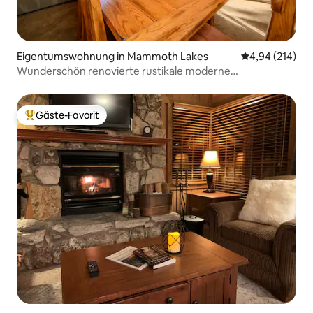
Eigentumswohnung in Mammoth Lakes
Durchschnittli
4,94 (214)
Wunderschön renovierte rustikale moderne
Eigentumswohnung am Golfplatz
Gäste-Favorit
Beliebter Gäste-Favorit.