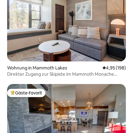
Wohnung in Mammoth Lakes
Durchschnittli
4,95 (198)
Direkter Zugang zur Skipiste im Mammoth Monache
Resort
Gäste-Favorit
Beliebter Gäste-Favorit.