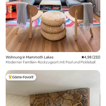
Wohnung in Mammoth Lakes
Durchschnittli
4,98 (232)
Moderner Familien-Rückzugsort mit Pool und Pickleball
Gäste-Favorit
Beliebter Gäste-Favorit.