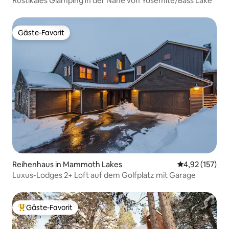
Rustikales Glamping in der Nähe von Yosemite/Bass Lake
Gäste-Favorit
Gäste-Favorit
Reihenhaus in Mammoth Lakes
Durchschnittl
4,92 (157)
Luxus-Lodges 2+ Loft auf dem Golfplatz mit Garage
Gäste-Favorit
Beliebter Gäste-Favorit.