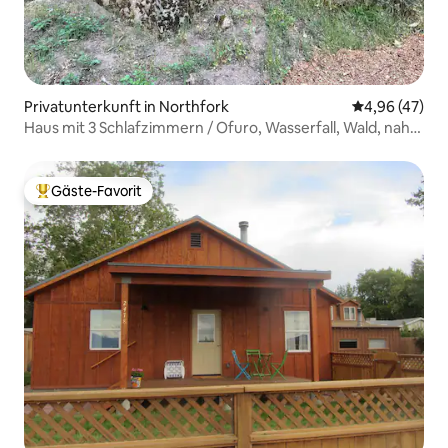
Privatunterkunft in Northfork
Durchschnittl
4,96 (47)
Haus mit 3 Schlafzimmern / Ofuro, Wasserfall, Wald, nahe
Yosemite-NP
Gäste-Favorit
Beliebter Gäste-Favorit.