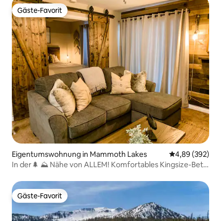
Gäste-Favorit
Gäste-Favorit
Eigentumswohnung in Mammoth Lakes
Durchschnittli
4,89 (392)
In der🌲 ⛰ Nähe von ALLEM! Komfortables Kingsize-Bett
⛰ 🌲
Gäste-Favorit
Gäste-Favorit