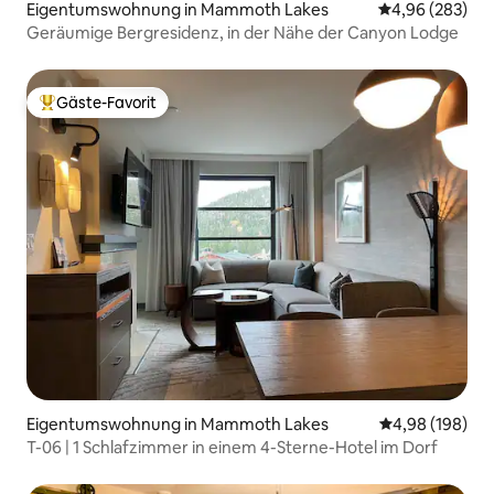
Eigentumswohnung in Mammoth Lakes
Durchschnittli
4,96 (283)
Geräumige Bergresidenz, in der Nähe der Canyon Lodge
Gäste-Favorit
Beliebter Gäste-Favorit.
Eigentumswohnung in Mammoth Lakes
Durchschnittli
4,98 (198)
T-06 | 1 Schlafzimmer in einem 4-Sterne-Hotel im Dorf