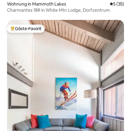
Wohnung in Mammoth Lakes
Durchschn
5 (35)
Charmantes 1BR in White Mtn Lodge, Dorfzentrum
Gäste-Favorit
Beliebter Gäste-Favorit.