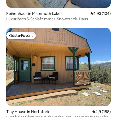
Reihenhaus in Mammoth Lakes
Durchschnittli
4,93 (104)
Luxuriöses 5-Schlafzimmer-Snowcreek-Haus.
Majestätischer Rückzugsort in den Bergen. EV
Gäste-Favorit
Gäste-Favorit
Tiny House in Northfork
Durchschnitt
4,9 (188)