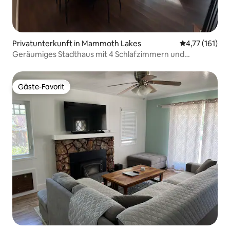
Privatunterkunft in Mammoth Lakes
Durchschnittl
4,77 (161)
Geräumiges Stadthaus mit 4 Schlafzimmern und
3 Bädern, Hauptschlafzimmer mit Regendusche
Gäste-Favorit
Gäste-Favorit