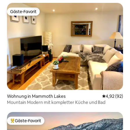
Gäste-Favorit
Gäste-Favorit
Wohnung in Mammoth Lakes
Durchschnittl
4,92 (92)
Mountain Modern mit kompletter Küche und Bad
Gäste-Favorit
Beliebter Gäste-Favorit.