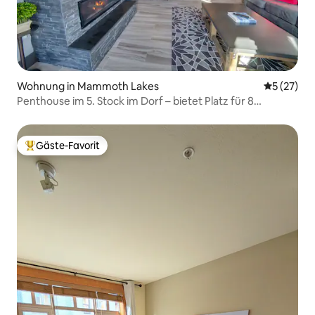
Wohnung in Mammoth Lakes
Durchschn
5 (27)
Penthouse im 5. Stock im Dorf – bietet Platz für 8
Personen!
Gäste-Favorit
Beliebter Gäste-Favorit.