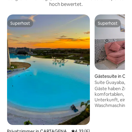
hoch bewertet.
Superhost
Superhost
Superhost
Superhost
Gästesuite in C
Suite Guayaba, a
Gäste haben Zuga
komfortablen, ruh
Unterkunft, eine
Waschmaschine, ei
ausgestatteten K
ausgezeichneten La
Steinwurf von den
entfernt und in d
Privatzimmer in CARTAGENA
Durchschnittliche Bewertung:
4,33 (6)