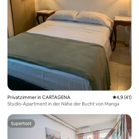
Privatzimmer in CARTAGENA
Durchschnit
4,9 (41)
Studio-Apartment in der Nähe der Bucht von Manga
Superhost
Superhost