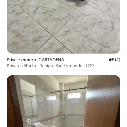
Privatzimmer in CARTAGENA
Durchsch
5 (4)
Privates Studio - Ruhig in San Fernando - CTG