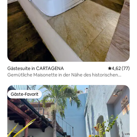
Gästesuite in CARTAGENA
Durchschnitt
4,62 (77)
Gemütliche Maisonette in der Nähe des historischen
Zentrums + Frühstück
Gäste-Favorit
Gäste-Favorit