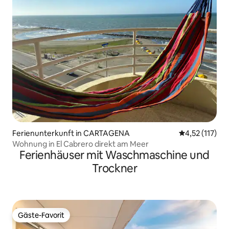
Ferienunterkunft in CARTAGENA
Durchschnittl
4,52 (117)
Wohnung in El Cabrero direkt am Meer
Ferienhäuser mit Waschmaschine und
Trockner
Gäste-Favorit
Gäste-Favorit