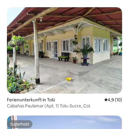
Ferienunterkunft in Tolú
Durchschnit
4,9 (10)
Cabañas Paulamar (Apt. 1) Tolu-Sucre, Col.
Superhost
Superhost