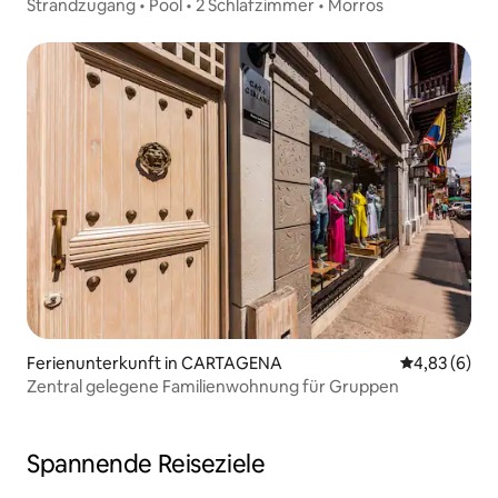
Strandzugang • Pool • 2 Schlafzimmer • Morros
Ferienunterkunft in CARTAGENA
Durchschnitt
4,83 (6)
Zentral gelegene Familienwohnung für Gruppen
Spannende Reiseziele