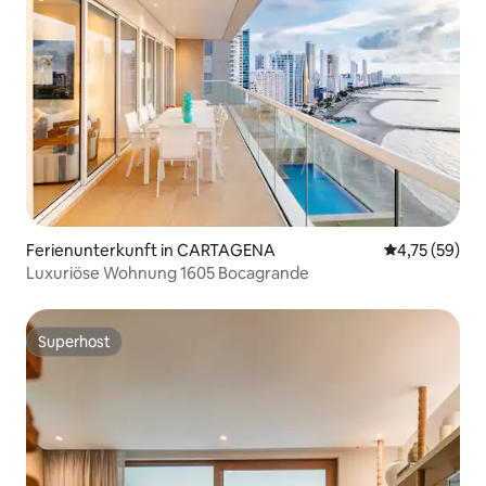
Ferienunterkunft in CARTAGENA
Durchschnitt
4,75 (59)
Luxuriöse Wohnung 1605 Bocagrande
Superhost
Superhost