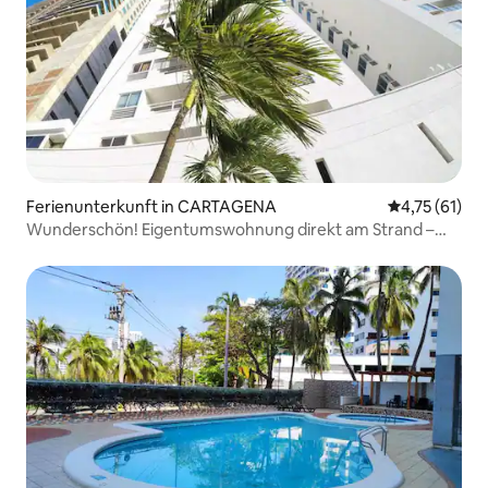
Ferienunterkunft in CARTAGENA
Durchschnitt
4,75 (61)
Wunderschön! Eigentumswohnung direkt am Strand –
Bocagrande