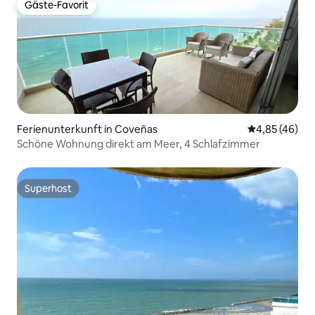
Gäste-Favorit
Gäste-Favorit
Ferienunterkunft in Coveñas
Durchschnittl
4,85 (46)
Schöne Wohnung direkt am Meer, 4 Schlafzimmer
Superhost
Superhost