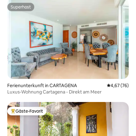
Superhost
Superhost
Ferienunterkunft in CARTAGENA
Durchschnittl
4,67 (76)
Luxus-Wohnung Cartagena - Direkt am Meer
Gäste-Favorit
Beliebter Gäste-Favorit.