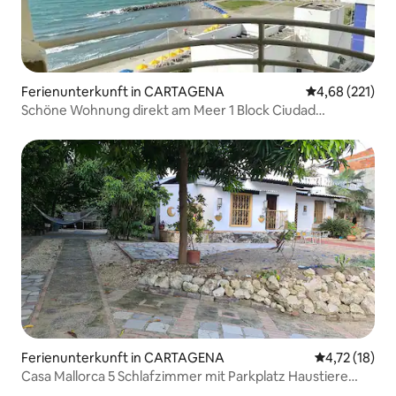
Ferienunterkunft in CARTAGENA
Durchschnittl
4,68 (221)
Schöne Wohnung direkt am Meer 1 Block Ciudad
Amurallada
Ferienunterkunft in CARTAGENA
Durchschnitt
4,72 (18)
Casa Mallorca 5 Schlafzimmer mit Parkplatz Haustiere
willkommen