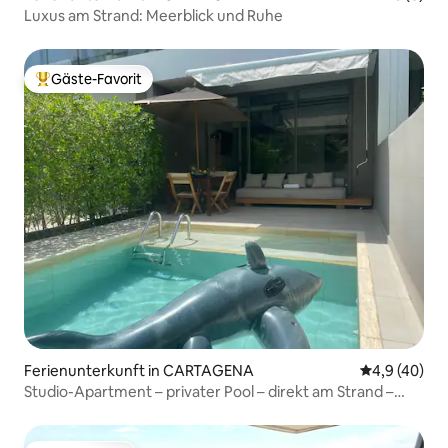
Luxus am Strand: Meerblick und Ruhe
Gäste-Favorit
Beliebter Gäste-Favorit.
Ferienunterkunft in CARTAGENA
Durchschnit
4,9 (40)
Studio-Apartment – privater Pool – direkt am Strand –
Luxus