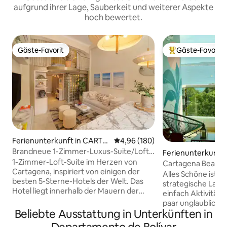
aufgrund ihrer Lage, Sauberkeit und weiterer Aspekte
hoch bewertet.
Gäste-Favorit
Gäste-Favorit
Gäste-Favorit
Beliebter Gäste-F
Ferienunterkunft in CARTA
Durchschnittliche Bewertung: 4
4,96 (180)
GENA
Brandneue 1-Zimmer-Luxus-Suite/Loft
Ferienunterkunft
im historischen Zentrum
1-Zimmer-Loft-Suite im Herzen von
ENA
Cartagena Beach F
Cartagena, inspiriert von einigen der
Blick auf das Meer
Alles Schöne ist hi
besten 5-Sterne-Hotels der Welt. Das
strategische Lage.
Hotel liegt innerhalb der Mauern der
einfach Aktivitäte
Altstadt, nur wenige Gehminuten von
paar unglaubliche 
Geschäften, Unterhaltung, Restaurants,
Beliebte Ausstattung in Unterkünften in
zwischen der Buc
Nachtclubs und Bars entfernt. Genieße
Castillogrande, n