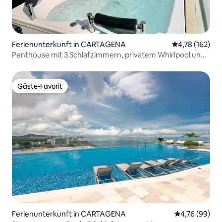
Ferienunterkunft in CARTAGENA
Durchschnittl
4,78 (162)
Penthouse mit 3 Schlafzimmern, privatem Whirlpool und
Blick auf den Sonnenuntergang
Gäste-Favorit
Gäste-Favorit
Ferienunterkunft in CARTAGENA
Durchschnittl
4,76 (99)