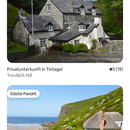
Privatunterkunft in Tintagel
Durchschn
5 (19)
Trevillett Mill
Gäste-Favorit
Gäste-Favorit