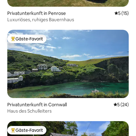
Privatunterkunft in Penrose
Durchschn
5 (15)
Luxuriöses, ruhiges Bauernhaus
Gäste-Favorit
Beliebter Gäste-Favorit.
Privatunterkunft in Cornwall
Durchschni
5 (24)
Haus des Schulleiters
Gäste-Favorit
Beliebter Gäste-Favorit.