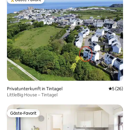
Beliebter Gäste-Favorit.
Privatunterkunft in Tintagel
Durchschni
5 (26)
LittleBig House – Tintagel
Gäste-Favorit
Gäste-Favorit