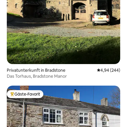
Privatunterkunft in Bradstone
Durchschnittli
4,94 (244)
Das Torhaus, Bradstone Manor
Gäste-Favorit
Beliebter Gäste-Favorit.