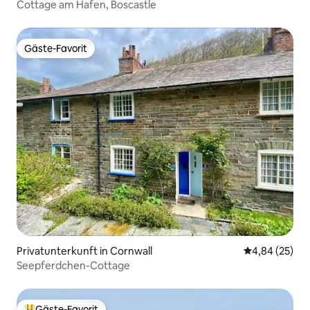
Cottage am Hafen, Boscastle
Gäste-Favorit
Gäste-Favorit
Privatunterkunft in Cornwall
Durchschnittl
4,84 (25)
Seepferdchen-Cottage
Gäste-Favorit