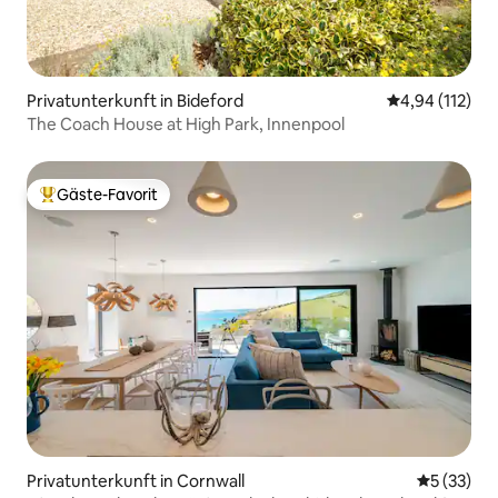
Privatunterkunft in Bideford
Durchschnittl
4,94 (112)
The Coach House at High Park, Innenpool
Gäste-Favorit
Beliebter Gäste-Favorit.
Privatunterkunft in Cornwall
Durchschn
5 (33)