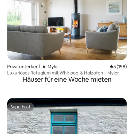
Privatunterkunft in Mylor
Durchschnit
5 (198)
Luxuriöses Refugium mit Whirlpool & Holzofen – Mylor
Häuser für eine Woche mieten
Superhost
Superhost