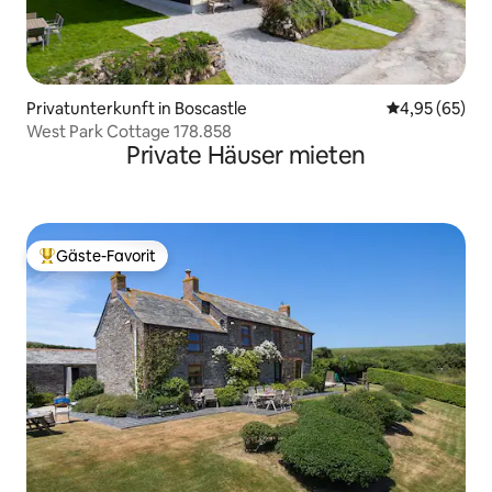
Privatunterkunft in Boscastle
Durchschnittl
4,95 (65)
West Park Cottage 178.858
Private Häuser mieten
Gäste-Favorit
Beliebter Gäste-Favorit.