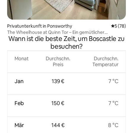
Privatunterkunft in Ponsworthy
Durchschni
5 (78)
The Wheelhouse at Quinn Tor – Ein gemütlicher
Wann ist die beste Zeit, um Boscastle zu
Aufenthalt in Dartmoor
besuchen?
Monat
Durchschn.
Durchschn.
Preis
Temperatur
Jan
139 €
7 °C
Feb
150 €
7 °C
Mär
144 €
8 °C