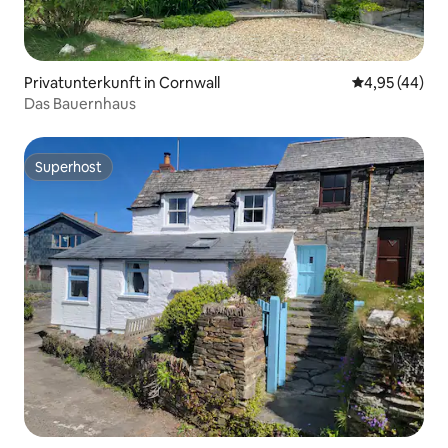
Privatunterkunft in Cornwall
Durchschnittl
4,95 (44)
Das Bauernhaus
Superhost
Superhost