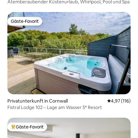
Atemberaubender Küstenurlaub, Whirlpool, Pool und Spa
Gäste-Favorit
Gäste-Favorit
Privatunterkunft in Cornwall
Durchschnittl
4,97 (116)
Fistral Lodge 102 – Lage am Wasser 5* Resort
Gäste-Favorit
Beliebter Gäste-Favorit.