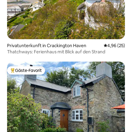
Privatunterkunft in Crackington Haven
Durchschnittl
4,96 (25)
Thatchways: Ferienhaus mit Blick auf den Strand
Gäste-Favorit
Beliebter Gäste-Favorit.