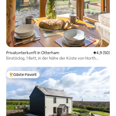
Privatunterkunft in Otterham
Durchschnitt
4,9 (50)
Einstöckig, 1 Bett, in der Nähe der Küste von North
Cornwall
Gäste-Favorit
Beliebter Gäste-Favorit.