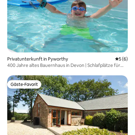
Privatunterkunft in Pyworthy
Durchschn
5 (6)
400 Jahre altes Bauernhaus in Devon | Schlafplätze für
5 Personen | Fluss
Gäste-Favorit
Gäste-Favorit