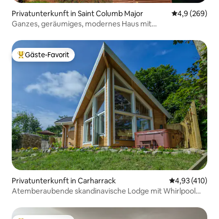
Privatunterkunft in Saint Columb Major
Durchschnittl
4,9 (269)
Ganzes, geräumiges, modernes Haus mit
Freizeitnutzung.
Gäste-Favorit
Beliebter Gäste-Favorit.
Privatunterkunft in Carharrack
Durchschnittl
4,93 (410)
Atemberaubende skandinavische Lodge mit Whirlpool
und Pool