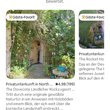
bewertet.
Gäste-Favorit
Gäste-Favorit
Beliebter Gäste-Favorit.
Beliebter Gäste-F
Privatunterkunft 
The Rocket House ·
Meerblick
Das an der Devon 
gelegene The Rock
seltenes Juwel –
Blick auf den Atla
Coastal Path direk
Privatunterkunft in North P
Durchschnittliche Bewertung: 4
4,98 (199)
und einem wunder
etherwin
The Dovecote Ländlicher Rückzugsort in
Interieur, das au
der Nähe von Launceston
Tritt durch eine originale gewölbte
ausgestattet ist. 
Naturtür in ein Anwesen mit Holzböden
damit, spektakulä
und einem Blick, der sich weit über die
versteckte Bucht
kornische Landschaft erstreckt.