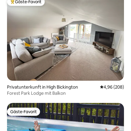
Gäste-Favorit
Beliebter Gäste-Favorit.
Privatunterkunft in High Bickington
Durchschnittli
4,96 (208)
Forest Park Lodge mit Balkon
Gäste-Favorit
Gäste-Favorit