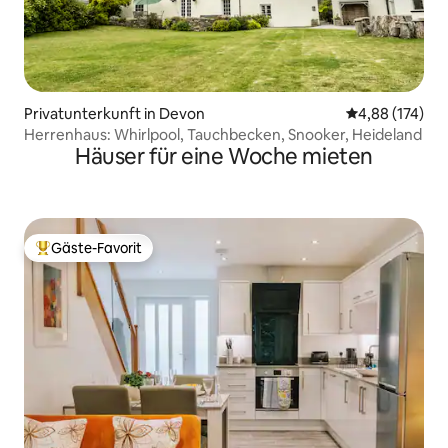
Privatunterkunft in Devon
Durchschnittl
4,88 (174)
Herrenhaus: Whirlpool, Tauchbecken, Snooker, Heideland
Häuser für eine Woche mieten
Gäste-Favorit
Beliebter Gäste-Favorit.