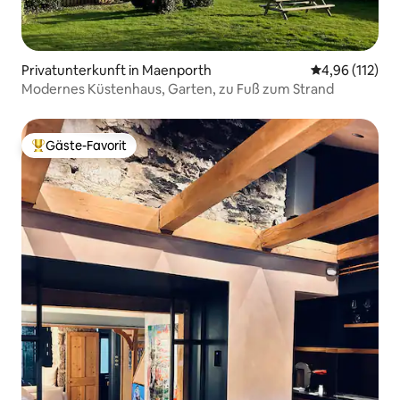
Privatunterkunft in Maenporth
Durchschnittl
4,96 (112)
Modernes Küstenhaus, Garten, zu Fuß zum Strand
Gäste-Favorit
Beliebter Gäste-Favorit.