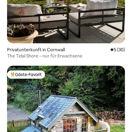
Privatunterkunft in Cornwall
Durchschni
5 (30)
The Tidal Shore – nur für Erwachsene
Gäste-Favorit
Beliebter Gäste-Favorit.