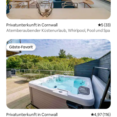
Privatunterkunft in Cornwall
Durchschn
5 (33)
Atemberaubender Küstenurlaub, Whirlpool, Pool und Spa
Gäste-Favorit
Gäste-Favorit
Privatunterkunft in Cornwall
Durchschnittl
4,97 (116)