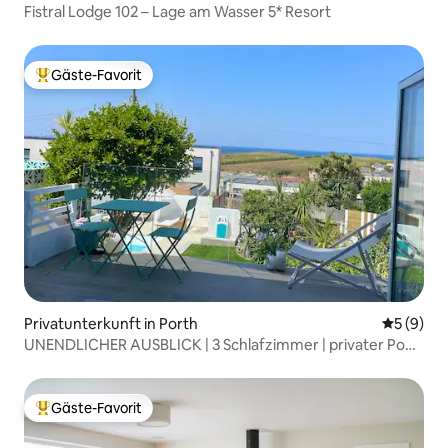
Fistral Lodge 102 – Lage am Wasser 5* Resort
Gäste-Favorit
Beliebter Gäste-Favorit.
Privatunterkunft in Porth
Durchschn
5 (9)
UNENDLICHER AUSBLICK | 3 Schlafzimmer | privater Pool |
Meerblick
Gäste-Favorit
Beliebter Gäste-Favorit.