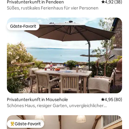
Privatunterkunft in Pendeen
Durchschnittl
4,92 (38)
Süßes, rustikales Ferienhaus für vier Personen
Gäste-Favorit
Gäste-Favorit
Privatunterkunft in Mousehole
Durchschnittl
4,95 (80)
Schönes Haus, riesiger Garten, unvergleichlicher
Meerblick
Gäste-Favorit
Beliebter Gäste-Favorit.