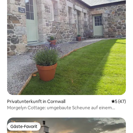
Privatunterkunft in Cornwall
Durchschn
5 (47)
Morgelyn Cottage: umgebaute Scheune auf einem
bewirtschafteten Bauernhof
Gäste-Favorit
Gäste-Favorit