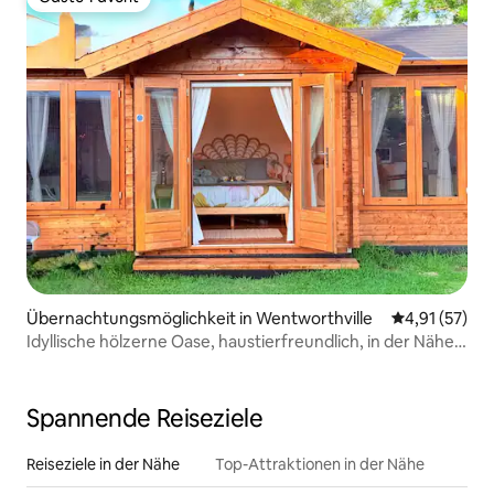
Gäste-Favorit
Übernachtungsmöglichkeit in Wentworthville
Durchschnitt
4,91 (57)
Idyllische hölzerne Oase, haustierfreundlich, in der Nähe
von Parramatta
Spannende Reiseziele
Reiseziele in der Nähe
Top-Attraktionen in der Nähe