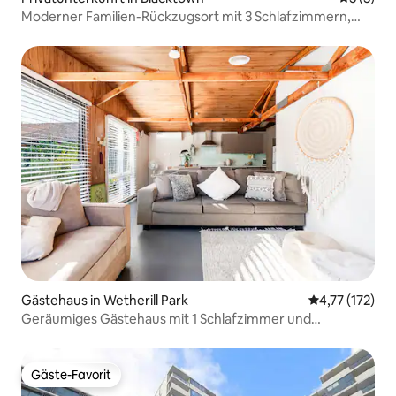
Moderner Familien-Rückzugsort mit 3 Schlafzimmern,
Pool und Homeoffice
Gästehaus in Wetherill Park
Durchschnittl
4,77 (172)
Geräumiges Gästehaus mit 1 Schlafzimmer und
eigenständigem Check-in!
Gäste-Favorit
Gäste-Favorit