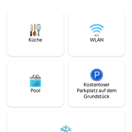
Yoga/Meditation. Die Unterkunft liegt
einem Blick in den
nur einen kurzen Spaziergang (15 Min.)
8 Minuten vom Sy
von Lebensmittelgeschäften,
und dem Accor Sta
Restaurants und der Bushaltestelle
Nähe von Restaura
entfernt. Der Bahnhof Leppington liegt
Einkaufsmöglichk
nur 8 Fahrminuten von der Unterkunft
Verkehrsanbindung
entfernt. Fühl dich wie zuhause in
Burwood. Kosten
Sydney, weit weg von zu Hause, in
Küche
WLAN
Parkplätze an der S
diesem neuen modernen Haus im
4 Gäste.
Austral. Um die perfekte Mischung aus
Eleganz und Komfort zu erleben –
buche noch heute deinen Aufenthalt!
Kostenloser
Pool
Parkplatz auf dem
Grundstück