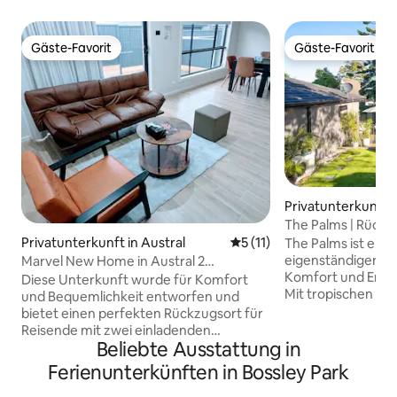
Gäste-Favorit
Gäste-Favorit
Gäste-Favorit
Gäste-Favorit
Privatunterkunft in
d
The Palms | Rückz
Strathfield
Privatunterkunft in Austral
Durchschnittliche Bewertu
5 (11)
The Palms ist ein st
eigenständiger Rü
Marvel New Home in Austral 2
Komfort und Entsp
Schlafzimmer + Arbeitszimmer + Yoga-
Diese Unterkunft wurde für Komfort
Mit tropischen A
Raum!
und Bequemlichkeit entworfen und
minimalistischer El
bietet einen perfekten Rückzugsort für
Familien, Paare, A
Reisende mit zwei einladenden
Geschäftsreisend
Beliebte Ausstattung in
Schlafzimmern, einer schicken Küche,
Queensize-Bett, ei
einer Waschküche und separaten
Ferienunterkünften in Bossley Park
Arbeitsplatz und e
Räumen für Studium/Arbeit und
Küche. Entspanne 