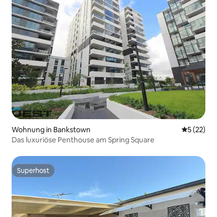
Wohnung in Bankstown
Durchschn
5 (22)
Das luxuriöse Penthouse am Spring Square
Superhost
Superhost