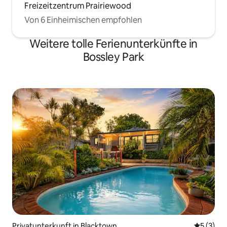
Freizeitzentrum Prairiewood
Von 6 Einheimischen empfohlen
Weitere tolle Ferienunterkünfte in
Bossley Park
Privatunterkunft in Blacktown
Durchsch
5 (3)