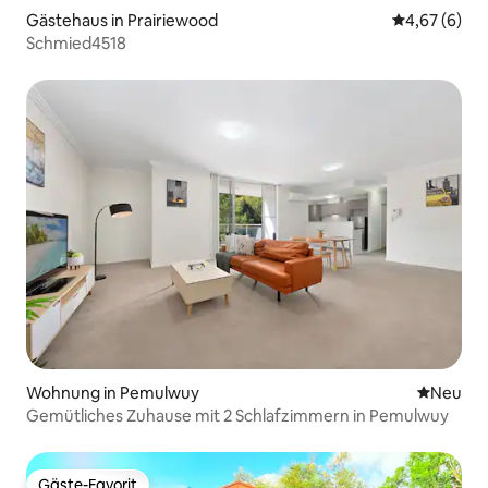
Gästehaus in Prairiewood
Durchschnitt
4,67 (6)
Schmied4518
Wohnung in Pemulwuy
Neue Unt
Neu
Gemütliches Zuhause mit 2 Schlafzimmern in Pemulwuy
Gäste-Favorit