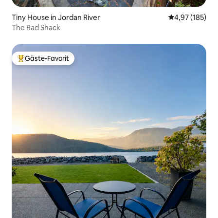
Tiny House in Jordan River
Durchschnittl
4,97 (185)
The Rad Shack
Gäste-Favorit
Beliebter Gäste-Favorit.