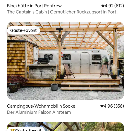
Blockhütte in Port Renfrew
Durchschnittl
4,92 (612)
The Captain's Cabin | Gemütlicher Rückzugsort in Port
Renfrew
Gäste-Favorit
Gäste-Favorit
Campingbus/Wohnmobil in Sooke
Durchschnittli
4,96 (356)
Der Aluminium Falcon Airsteam
Gäste-Favorit