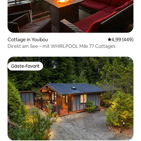
Cottage in Youbou
Durchschnittli
4,99 (449)
Direkt am See – mit WHIRLPOOL Mile 77 Cottages
Gäste-Favorit
Gäste-Favorit