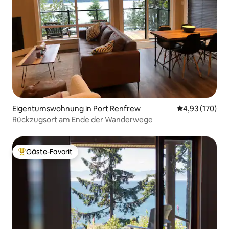
Eigentumswohnung in Port Renfrew
Durchschnittl
4,93 (170)
Rückzugsort am Ende der Wanderwege
Gäste-Favorit
Beliebter Gäste-Favorit.