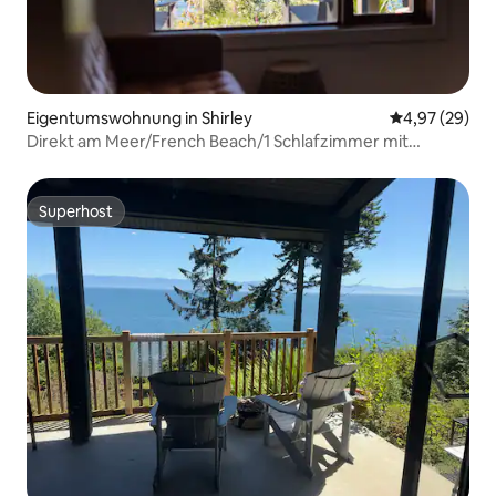
Eigentumswohnung in Shirley
Durchschnittl
4,97 (29)
Direkt am Meer/French Beach/1 Schlafzimmer mit
Kingsize-Bett/Feuerstelle
Superhost
Superhost