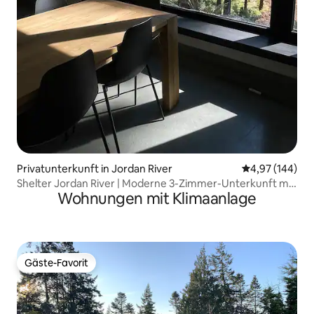
Privatunterkunft in Jordan River
Durchschnittli
4,97 (144)
Shelter Jordan River | Moderne 3-Zimmer-Unterkunft mit
Wohnungen mit Klimaanlage
Waldblick
Gäste-Favorit
Gäste-Favorit