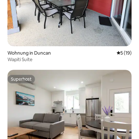
Wohnung in Duncan
Durchschn
5 (19)
Wapiti Suite
Superhost
Superhost