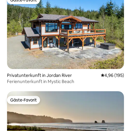
Gäste-Favorit
Privatunterkunft in Jordan River
Durchschnittli
4,96 (195)
Ferienunterkunft in Mystic Beach
Gäste-Favorit
Gäste-Favorit