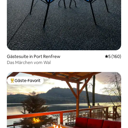
Gästesuite in Port Renfrew
Durchschnit
5 (160)
Das Märchen vom Wal
Gäste-Favorit
Beliebter Gäste-Favorit.