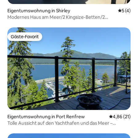
Eigentumswohnung in Shirley
Durchsch
5 (4)
Modernes Haus am Meer/2 Kingsize-Betten/2
Bäder/Gasfeuerstelle, Grill
Gäste-Favorit
Gäste-Favorit
Eigentumswohnung in Port Renfrew
Durchschnitt
4,86 (21)
Tolle Aussicht auf den Yachthafen und das Meer –
Haustierfreundlich