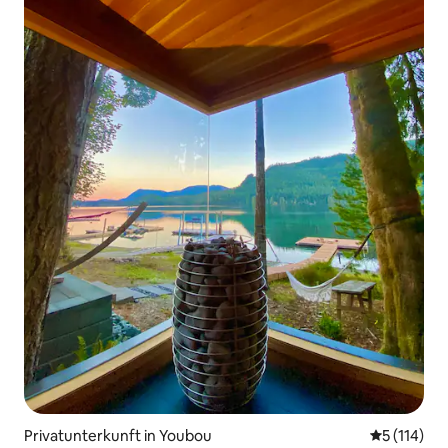
Privatunterkunft in Youbou
Durchschni
5 (114)