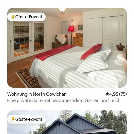
Gäste-Favorit
Beliebter Gäste-Favorit.
Wohnung in North Cowichan
Durchschnitt
4,95 (75)
Eine private Suite mit bezauberndem Garten und Teich
Gäste-Favorit
Beliebter Gäste-Favorit.