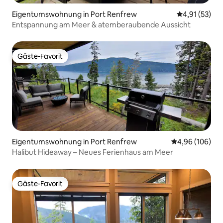
Eigentumswohnung in Port Renfrew
Durchschnitt
4,91 (53)
Entspannung am Meer & atemberaubende Aussicht
Gäste-Favorit
Gäste-Favorit
Eigentumswohnung in Port Renfrew
Durchschnittli
4,96 (106)
Halibut Hideaway – Neues Ferienhaus am Meer
Gäste-Favorit
Gäste-Favorit