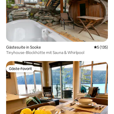
Gästesuite in Sooke
Durchschni
5 (135)
Tinyhouse-Blockhütte mit Sauna & Whirlpool
Gäste-Favorit
Gäste-Favorit