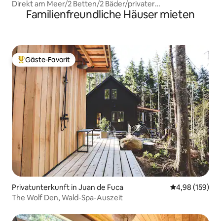
Direkt am Meer/2 Betten/2 Bäder/privater
Familienfreundliche Häuser mieten
Whirlpool/Feuerstelle
Gäste-Favorit
Beliebter Gäste-Favorit.
Privatunterkunft in Juan de Fuca
Durchschnittli
4,98 (159)
The Wolf Den, Wald-Spa-Auszeit