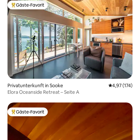
Gäste-Favorit
Beliebter Gäste-Favorit.
Privatunterkunft in Sooke
Durchschnittl
4,97 (174)
Elora Oceanside Retreat – Seite A
Gäste-Favorit
Beliebter Gäste-Favorit.