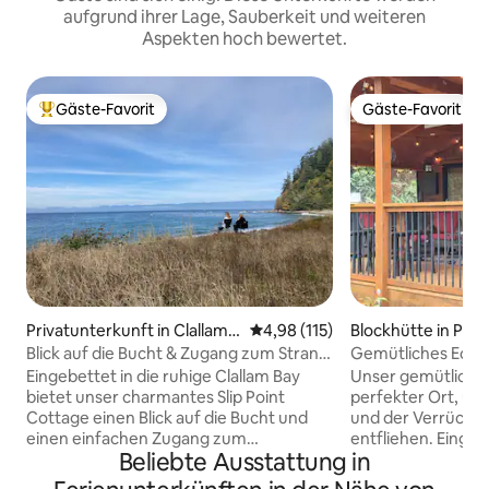
aufgrund ihrer Lage, Sauberkeit und weiteren
Aspekten hoch bewertet.
Gäste-Favorit
Gäste-Favorit
Beliebter Gäste-Favorit.
Gäste-Favorit
Privatunterkunft in Clallam B
Durchschnittliche Bewertung: 4
4,98 (115)
Blockhütte in Por
ay
Blick auf die Bucht & Zugang zum Strand!
Gemütliches Eck-C
Clallam Bay
überdachte große 
Eingebettet in die ruhige Clallam Bay
Unser gemütliches
bietet unser charmantes Slip Point
perfekter Ort, um
Cottage einen Blick auf die Bucht und
und der Verrückthe
einen einfachen Zugang zum
entfliehen. Eingebe
Beliebte Ausstattung in
öffentlichen Strand, der nur wenige
Eckgrundstück ver
Schritte von unserer Tür entfernt ist.
über die größte, v