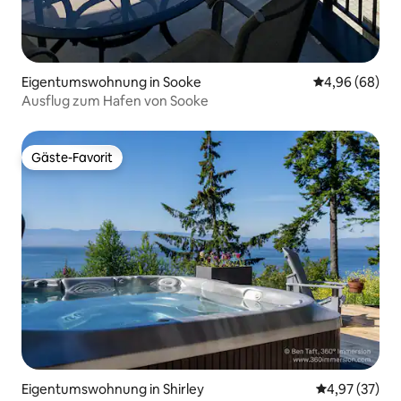
Eigentumswohnung in Sooke
Durchschnittl
4,96 (68)
Ausflug zum Hafen von Sooke
Gäste-Favorit
Gäste-Favorit
Eigentumswohnung in Shirley
Durchschnitt
4,97 (37)