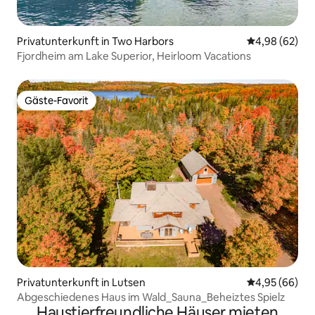
Privatunterkunft in Two Harbors
Durchschnittl
4,98 (62)
Fjordheim am Lake Superior, Heirloom Vacations
Gäste-Favorit
Gäste-Favorit
Privatunterkunft in Lutsen
Durchschnittl
4,95 (66)
Abgeschiedenes Haus im Wald_Sauna_Beheiztes Spielz
Haustierfreundliche Häuser mieten