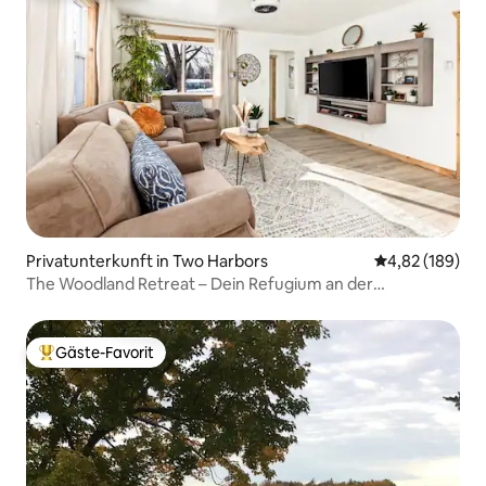
Privatunterkunft in Two Harbors
Durchschnittli
4,82 (189)
The Woodland Retreat – Dein Refugium an der
NorthShore
Gäste-Favorit
Beliebter Gäste-Favorit.