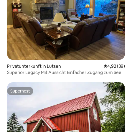
Privatunterkunft in Lutsen
Durchschnittl
4,92 (39)
Superior Legacy Mit Aussicht Einfacher Zugang zum See
Superhost
Superhost