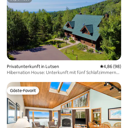
Superhost
Privatunterkunft in Lutsen
Durchschnittl
4,86 (98)
Hibernation House: Unterkunft mit fünf Schlafzimmern
am Lutsen Mtn
Gäste-Favorit
Gäste-Favorit