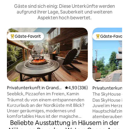
Gäste sind sich einig: Diese Unterkünfte werden
aufgrund ihrer Lage, Sauberkeit und weiteren
Aspekten hoch bewertet.
Gäste-Favorit
Gäste-Favorit
Beliebter Gäste-Favorit.
Beliebter Gäste-F
Privatunterkunft in Grand
Durchschnittliche Bewertung: 4
4,93 (336)
Privatunterkunft 
Marais
arais
Seeblick, Pizzaofen im Freien, Kamin
The SkyHouse – Lif
verfügbar
Träumst du von einem entspannenden
Das SkyHouse ist 
Kurzurlaub an der Nordküste mit Blick?
Juwel im Herzen v
Unser geräumiges, modernes und
Hauptschlafzimmer
komfortables Haus ist der magische
atemberaubendes
Beliebte Ausstattung in Häusern in der
Rückzugsort, nach dem du dich gesehnt
Blick auf die Stad
hast. Nur wenige Minuten vom
Lake Superior dahi