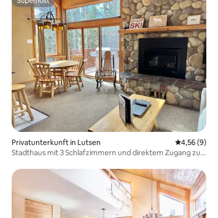
Superhost
Superhost
Privatunterkunft in Lutsen
Durchschnitt
4,56 (9)
Stadthaus mit 3 Schlafzimmern und direktem Zugang zur
Skipiste | Sauna in der Unterkunft