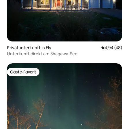
Privatunterkunft in Ely
Durchschnittl
4,94 (48)
Unterkunft direkt am Shagawa-See
Gäste-Favorit
Gäste-Favorit