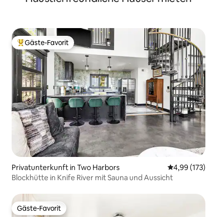
Gäste-Favorit
Beliebter Gäste-Favorit.
Privatunterkunft in Two Harbors
Durchschnittl
4,99 (173)
Blockhütte in Knife River mit Sauna und Aussicht
Gäste-Favorit
Gäste-Favorit