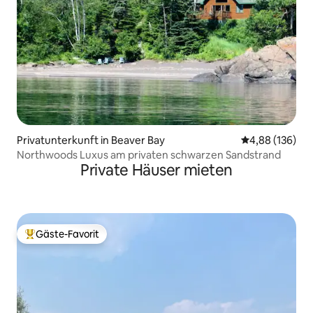
Privatunterkunft in Beaver Bay
Durchschnittli
4,88 (136)
Northwoods Luxus am privaten schwarzen Sandstrand
Private Häuser mieten
Gäste-Favorit
Beliebter Gäste-Favorit.