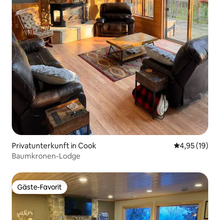
Privatunterkunft in Cook
Durchschnitt
4,95 (19)
Baumkronen-Lodge
Gäste-Favorit
Gäste-Favorit