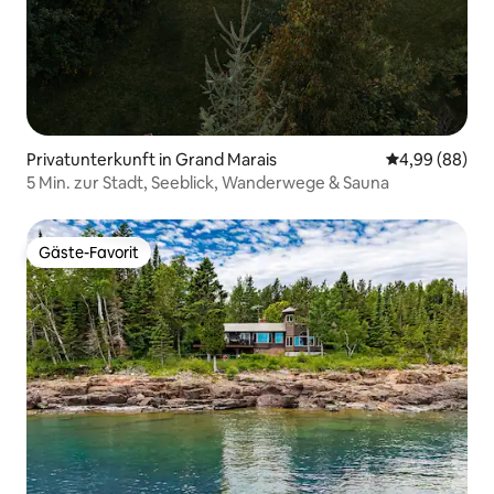
Privatunterkunft in Grand Marais
Durchschnittl
4,99 (88)
5 Min. zur Stadt, Seeblick, Wanderwege & Sauna
Gäste-Favorit
Gäste-Favorit