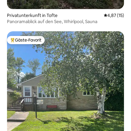
Privatunterkunft in Tofte
Durchschnitt
4,87 (15)
Panoramablick auf den See, Whirlpool, Sauna
Gäste-Favorit
Beliebter Gäste-Favorit.