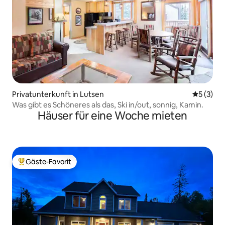
Privatunterkunft in Lutsen
Durchsch
5 (3)
Was gibt es Schöneres als das, Ski in/out, sonnig, Kamin.
Häuser für eine Woche mieten
Gäste-Favorit
Beliebter Gäste-Favorit.