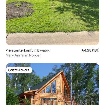
Privatunterkunft in Biwabik
Durchschnittl
4,98 (181)
Mary Ann's im Norden
Gäste-Favorit
Gäste-Favorit