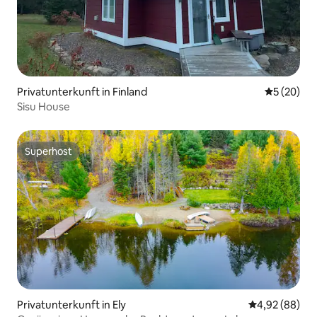
Privatunterkunft in Finland
Durchschni
5 (20)
Sisu House
Superhost
Superhost
Privatunterkunft in Ely
Durchschnittl
4,92 (88)