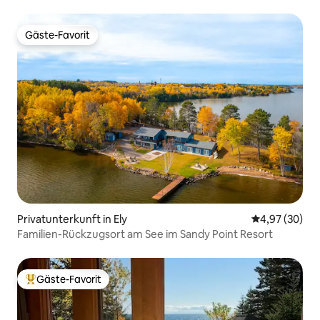
Gäste-Favorit
Gäste-Favorit
Privatunterkunft in Ely
Durchschnittl
4,97 (30)
Familien-Rückzugsort am See im Sandy Point Resort
Gäste-Favorit
Beliebter Gäste-Favorit.