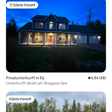
Gäste-Favorit
Beliebter Gäste-Favorit.
Privatunterkunft in Ely
Durchschnittl
4,94 (48)
Unterkunft direkt am Shagawa-See
Gäste-Favorit
Gäste-Favorit