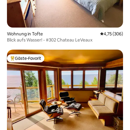
Wohnung in Tofte
Durchschnittli
4,75 (306)
Blick aufs Wasser! - #302 Chateau LeVeaux
Gäste-Favorit
Beliebter Gäste-Favorit.