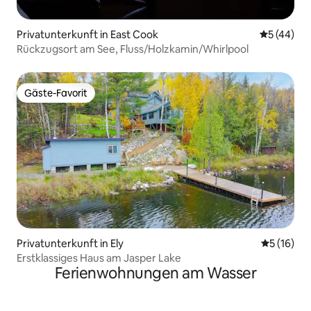
Privatunterkunft in East Cook
Durchschni
5 (44)
Rückzugsort am See, Fluss/Holzkamin/Whirlpool
Gäste-Favorit
Gäste-Favorit
Privatunterkunft in Ely
Durchschn
5 (16)
Erstklassiges Haus am Jasper Lake
Ferienwohnungen am Wasser