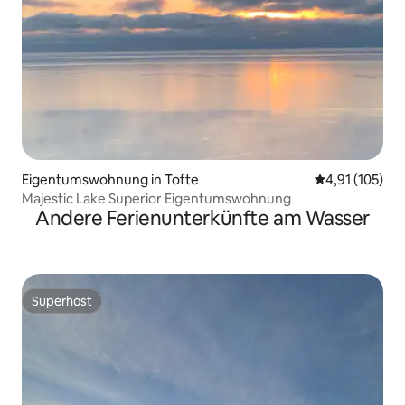
Eigentumswohnung in Tofte
Durchschnittl
4,91 (105)
Majestic Lake Superior Eigentumswohnung
Andere Ferienunterkünfte am Wasser
Superhost
Superhost