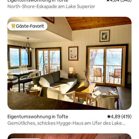
North-Shore-Eskapade am Lake Superior
Gäste-Favorit
Beliebter Gäste-Favorit.
Eigentumswohnung in Tofte
Durchschnittli
4,89 (419)
Gemütliches, schickes Hygge-Haus am Ufer des Lake
Superior