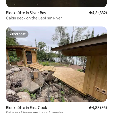
Blockhütte in Silver Bay
Durchschnitt
4,8 (332)
Cabin Beck on the Baptism River
Superhost
Superhost
Blockhütte in East Cook
Durchschnittl
4,83 (36)
Privater Strand am Lake Superior