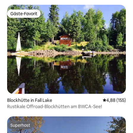
Gäste-Favorit
Gäste-Favorit
Blockhütte in Fall Lake
Durchschnittl
4,88 (155)
Rustikale Offroad-Blockhütten am BWCA-See!
Superhost
Superhost