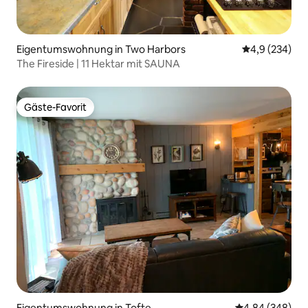
Eigentumswohnung in Two Harbors
Durchschnittl
4,9 (234)
The Fireside | 11 Hektar mit SAUNA
Gäste-Favorit
Gäste-Favorit
Eigentumswohnung in Tofte
Durchschnittli
4,84 (348)