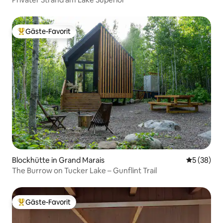
Gäste-Favorit
Beliebter Gäste-Favorit.
Blockhütte in Grand Marais
Durchschni
5 (38)
The Burrow on Tucker Lake – Gunflint Trail
Gäste-Favorit
Beliebter Gäste-Favorit.