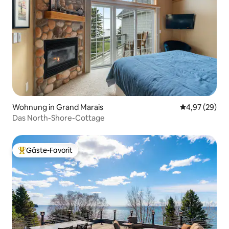
Wohnung in Grand Marais
Durchschnittl
4,97 (29)
Das North-Shore-Cottage
Gäste-Favorit
Beliebter Gäste-Favorit.