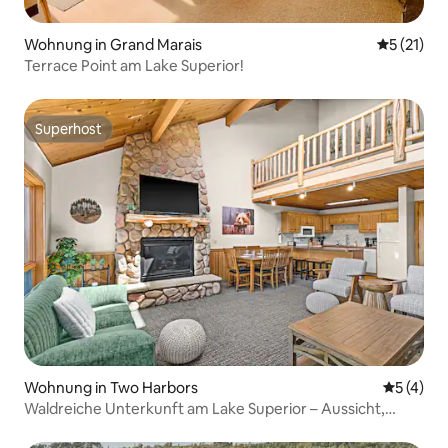
Wohnung in Grand Marais
Durchschn
5 (21)
Terrace Point am Lake Superior!
Superhost
Superhost
Wohnung in Two Harbors
Durchsch
5 (4)
Waldreiche Unterkunft am Lake Superior – Aussicht,
Terrasse, Feuerstelle