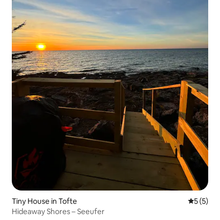
Tiny House in Tofte
Durchsch
5 (5)
Hideaway Shores – Seeufer