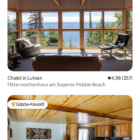
Chalet in Lutsen
Durchschnittli
4,98 (257)
Flitterwochenhaus am Superior Pebble Beach
Gäste-Favorit
Beliebter Gäste-Favorit.