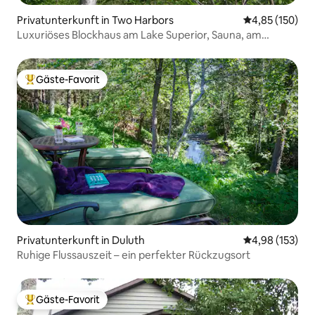
Privatunterkunft in Two Harbors
Durchschnittl
4,85 (150)
Luxuriöses Blockhaus am Lake Superior, Sauna, am
Wasser
Gäste-Favorit
Beliebter Gäste-Favorit.
Privatunterkunft in Duluth
Durchschnittl
4,98 (153)
Ruhige Flussauszeit – ein perfekter Rückzugsort
Gäste-Favorit
Beliebter Gäste-Favorit.