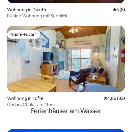
Wohnung in Duluth
Durchsch
5 (5)
Ruhige Wohnung mit Seeblick
Gäste-Favorit
Gäste-Favorit
Wohnung in Tofte
Durchschnittl
4,85 (82)
Cedars Chalet am Meer
Ferienhäuser am Wasser