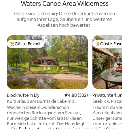
Waters Canoe Area Wilderness
Gäste sind sich einig: Diese Unterkünfte werden
aufgrund ihrer Lage, Sauberkeit und weiteren
Aspekten hoch bewertet.
Gäste-Favorit
Gäste-Favorit
Beliebter Gäste-Favorit.
Beliebter Gäste-F
Blockhütte in Ely
Durchschnittliche Bewertung: 4
4,88 (302)
Privatunterkunft 
Marais
Kurzurlaub am Burntside Lake mit
Seeblick, Pizzaofe
Sauna, Steg, Strand und Feuerstelle
Wache in diesem wunderschön
Träumst du von e
renovierten Rückzugsort am See auf,
Kurzurlaub an der
nur wenige Schritte vom kristallklaren
Unser geräumiges
Burntside Lake entfernt. Das Haus liegt
komfortables Haus