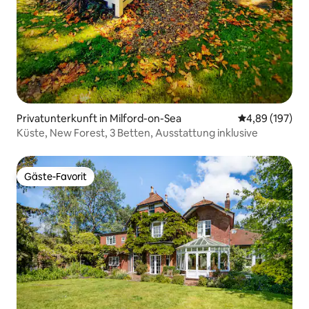
Privatunterkunft in Milford-on-Sea
Durchschnittli
4,89 (197)
Küste, New Forest, 3 Betten, Ausstattung inklusive
Gäste-Favorit
Gäste-Favorit