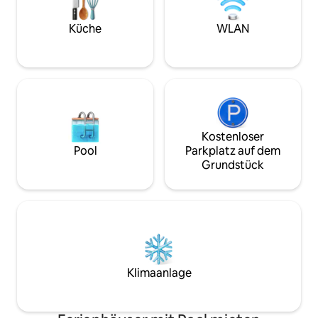
vorbeifahrende Paddelboote.
Eingebettet in eine abgeschiedene
Lage, aber dennoch günstig inmitten
Küche
WLAN
von Cafés und Restaurants im
Stadtzentrum, bieten wir die perfekte
Mischung aus Privatsphäre und
Gastfreundschaft.
Kostenloser
Pool
Parkplatz auf dem
Grundstück
Klimaanlage