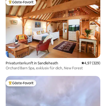
Gäste-Favorit
Beliebter Gäste-Favorit.
Privatunterkunft in Sandleheath
Durchschnittli
4,97 (329)
Orchard Barn Spa, exklusiv für dich, New Forest
Gäste-Favorit
Beliebter Gäste-Favorit.