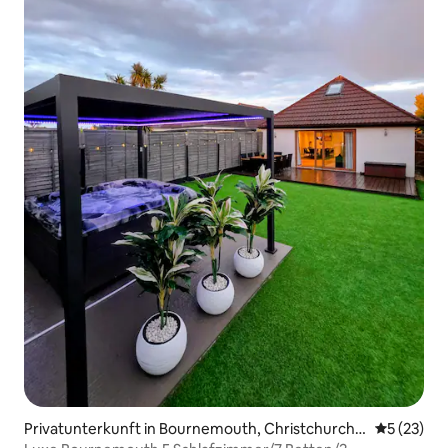
Privatunterkunft in Bournemouth, Christchurch a
Durchschn
5 (23)
nd Poole