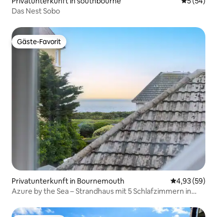
Privatunterkunft in southbourne
Durchschni
5 (54)
Das Nest Sobo
Gäste-Favorit
Gäste-Favorit
Privatunterkunft in Bournemouth
Durchschnittl
4,93 (59)
Azure by the Sea – Strandhaus mit 5 Schlafzimmern in
Southbourne