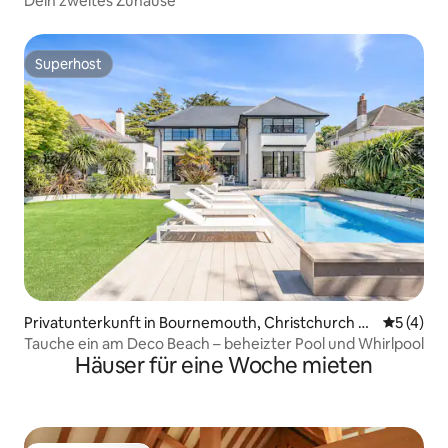
Dein zweites Zuhause
Superhost
Superhost
Privatunterkunft in Bournemouth, Christchurch an
Durchsch
5 (4)
d Poole
Tauche ein am Deco Beach – beheizter Pool und Whirlpool
Häuser für eine Woche mieten