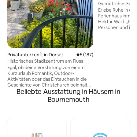
Gemütliches Feri
privaten Hektar
Erlebe Ruhe in ei
Ferienhaus inmitt
Hektar Wald. „Potip
Personen und biet
atemberaubende A
von Fontmell Down
direkten Zugang
Spaziergängen im
Privatunterkunft in Dorset
Durchschnittliche Bewertung
5 (187)
nahe gelegene Na
Historisches Stadtzentrum am Fluss
und -Dörfer, wobe
Egal, ob deine Vorstellung von einem
berühmter „Gold Hi
Kurzurlaub Romantik, Outdoor-
entfernt ist. Str
Aktivitäten oder das Eintauchen in die
erreichst du in et
Geschichte von Christchurch beinhaltet,
Potiphar verfügt
Beliebte Ausstattung in Häusern in
unser Rückzugsort am Fluss ist genau
und eine offene K
das Richtige für dich. Verwöhne dich
seltene Wildtiere,
Bournemouth
nach einem ganzen Tag in unserem
Eulen. Buche jetzt
luxuriösen Spa-Badezimmer und
Urlaub!
versinke in das Super-Kingsize-Bett.
Genieße Abendessen am Fluss auf
deiner privaten Terrasse mit
malerischem Blick auf den Fluss und