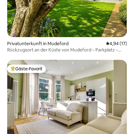
Privatunterkunft in Mudeford
Durchschnitt
4,94 (17)
Rückzugsort an der Küste von Mudeford – Parkplatz –
Strand zu Fuß erreichbar
Gäste-Favorit
Beliebter Gäste-Favorit.