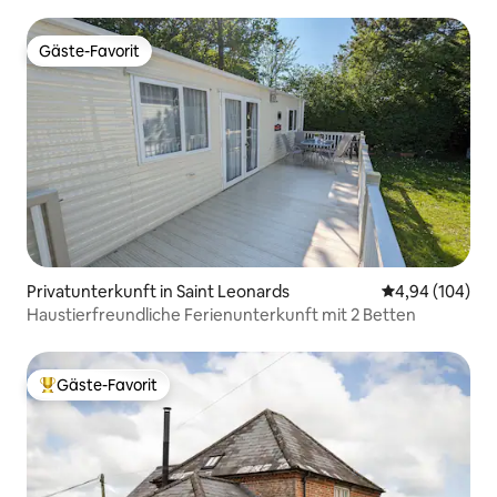
Gäste-Favorit
Gäste-Favorit
Privatunterkunft in Saint Leonards
Durchschnittli
4,94 (104)
Haustierfreundliche Ferienunterkunft mit 2 Betten
Gäste-Favorit
Beliebter Gäste-Favorit.