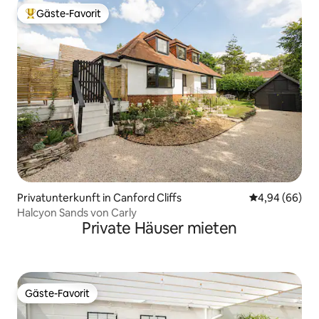
Gäste-Favorit
Beliebter Gäste-Favorit.
Privatunterkunft in Canford Cliffs
Durchschnittl
4,94 (66)
Halcyon Sands von Carly
Private Häuser mieten
Gäste-Favorit
Gäste-Favorit