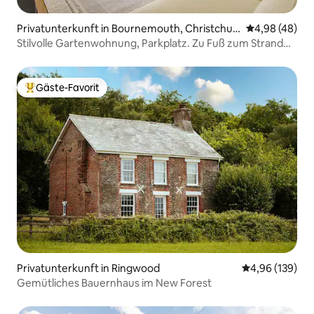
Privatunterkunft in Bournemouth, Christchur
Durchschnittl
4,98 (48)
ch and Poole
Stilvolle Gartenwohnung, Parkplatz. Zu Fuß zum Strand
und zur Stadt
Gäste-Favorit
Beliebter Gäste-Favorit.
Privatunterkunft in Ringwood
Durchschnittli
4,96 (139)
Gemütliches Bauernhaus im New Forest