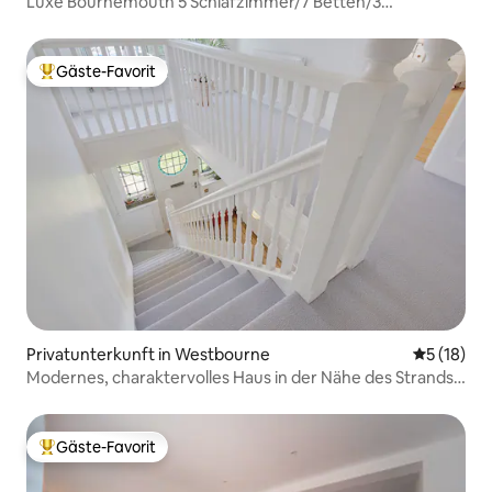
Luxe Bournemouth 5 Schlafzimmer/7 Betten/3
Badezimmer/Garten/Parkplatz
Gäste-Favorit
Beliebter Gäste-Favorit.
Privatunterkunft in Westbourne
Durchschn
5 (18)
Modernes, charaktervolles Haus in der Nähe des Strands
und von Westbourne
Gäste-Favorit
Beliebter Gäste-Favorit.