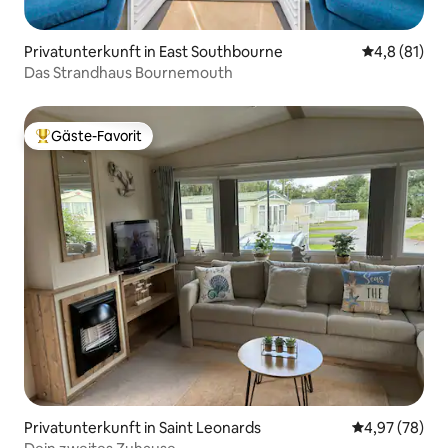
Privatunterkunft in East Southbourne
Durchschnit
4,8 (81)
Das Strandhaus Bournemouth
Gäste-Favorit
Beliebter Gäste-Favorit.
Privatunterkunft in Saint Leonards
Durchschnittl
4,97 (78)