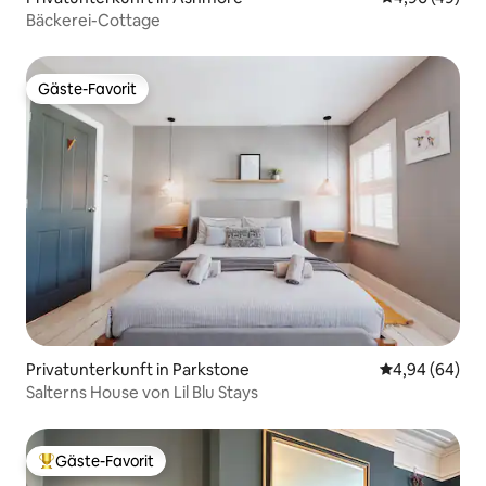
Bäckerei-Cottage
Gäste-Favorit
Gäste-Favorit
Privatunterkunft in Parkstone
Durchschnittl
4,94 (64)
Salterns House von Lil Blu Stays
Gäste-Favorit
Beliebter Gäste-Favorit.