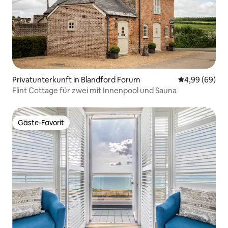
Privatunterkunft in Blandford Forum
Durchschnittl
4,99 (69)
Flint Cottage für zwei mit Innenpool und Sauna
Gäste-Favorit
Gäste-Favorit