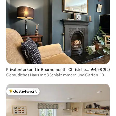
Privatunterkunft in Bournemouth, Christchur
Durchschnittl
4,98 (92)
ch and Poole
Gemütliches Haus mit 3 Schlafzimmern und Garten, 10
Minuten vom Strand entfernt
Gäste-Favorit
Beliebter Gäste-Favorit.