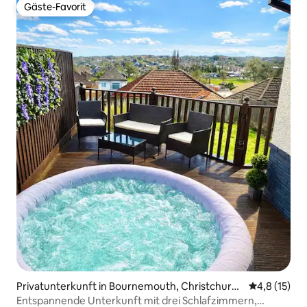
Gäste-Favorit
Gäste-Favorit
Privatunterkunft in Bournemouth, Christchurch
Durchschnit
4,8 (15)
and Poole
Entspannende Unterkunft mit drei Schlafzimmern,