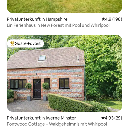
Privatunterkunft in Hampshire
Durchschnitt
4,9 (198)
Ein Ferienhaus in New Forest mit Pool und Whirlpool
Gäste-Favorit
Beliebter Gäste-Favorit.
Privatunterkunft in Iwerne Minster
Durchschnittl
4,93 (29)
Fontwood Cottage – Waldgeheimnis mit Whirlpool