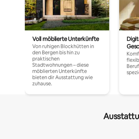
Voll möblierte Unterkünfte
Digi
Gesc
Von ruhigen Blockhütten in
den Bergen bis hin zu
Komfo
praktischen
flexi
Stadtwohnungen – diese
Beru
möblierten Unterkünfte
spezi
bieten dir Ausstattung wie
zuhause.
Ausstattu