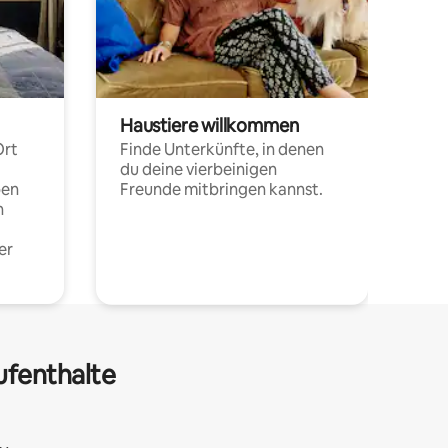
Haustiere willkommen
Ort
Finde Unterkünfte, in denen
du deine vierbeinigen
pen
Freunde mitbringen kannst.
n
er
ufenthalte