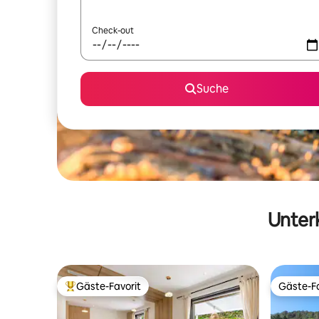
Check-out
Suche
Unterk
Gäste-Favorit
Gäste-Fa
Beliebter Gäste-Favorit.
Gäste-Fa