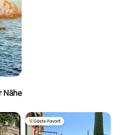
er Nähe
Gäste-Favorit
Beliebter Gäste-Favorit.