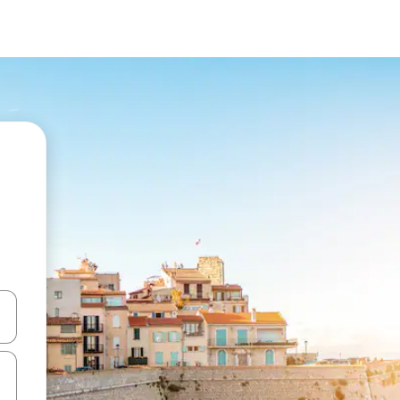
en Pfeiltasten nach oben und unten oder erkunde die Ergebnisse durc