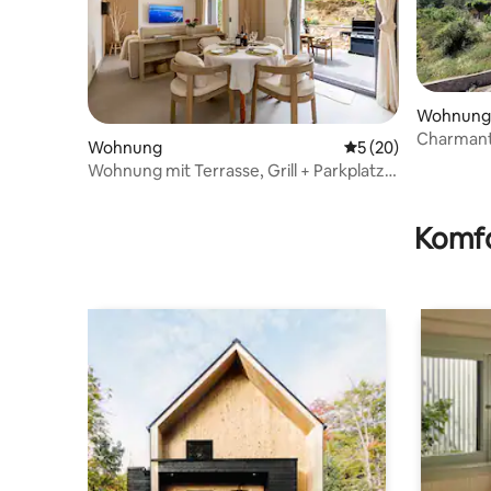
Wohnung
Charmant
Wohnung
Durchschnittliche 
5 (20)
Wohnung i
Wohnung mit Terrasse, Grill + Parkplatz -
15 Min. Nizza/Flughafen
Komfo