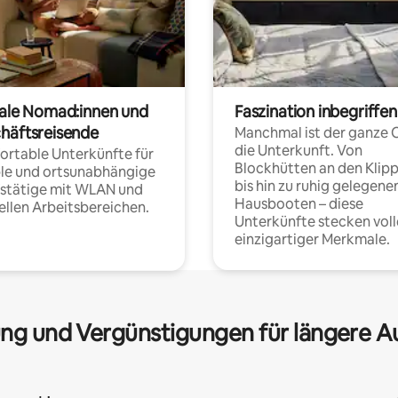
tale Nomad:innen und
Faszination inbegriffen
häftsreisende
Manchmal ist der ganze 
die Unterkunft. Von
rtable Unterkünfte für
Blockhütten an den Klip
ble und ortsunabhängige
bis hin zu ruhig gelegene
fstätige mit WLAN und
Hausbooten – diese
ellen Arbeitsbereichen.
Unterkünfte stecken voll
einzigartiger Merkmale.
ng und Vergünstigungen für längere A