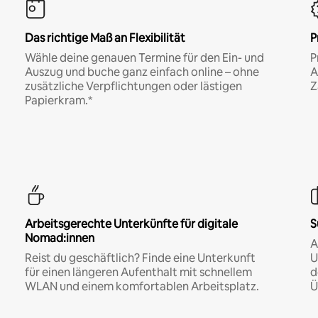
Das richtige Maß an Flexibilität
P
Wähle deine genauen Termine für den Ein- und
P
Auszug und buche ganz einfach online – ohne
A
zusätzliche Verpflichtungen oder lästigen
Z
Papierkram.*
Arbeitsgerechte Unterkünfte für digitale
S
Nomad:innen
A
Reist du geschäftlich? Finde eine Unterkunft
U
für einen längeren Aufenthalt mit schnellem
d
WLAN und einem komfortablen Arbeitsplatz.
Ü