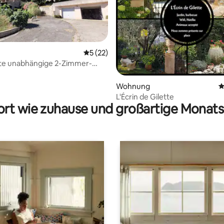
Durchschnittliche Bewertung: 5 von 5, 
5 (22)
e unabhängige 2-Zimmer-
Bewertung: 5 von 5, 20 Bewertungen
n einer Villa
Wohnung
D
L'Écrin de Gilette
rt wie zuhause und großartige Monats