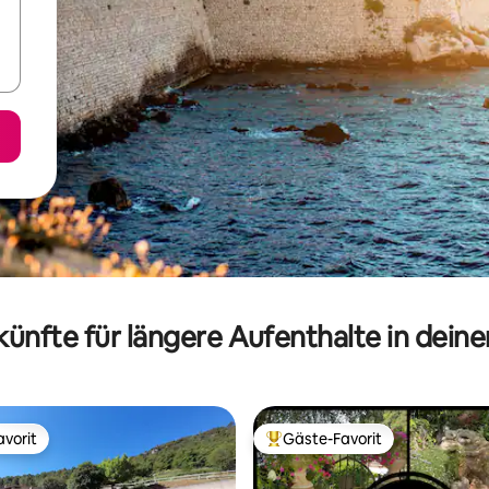
ünfte für längere Aufenthalte in dein
vorit
Gäste-Favorit
vorit
Beliebter Gäste-Favorit.