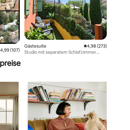
22 Bewertungen
Gästesuite
Durchschnittliche Bew
4,98 (273)
urchschnittliche Bewertung: 4,99 von 5, 107 Bewertungen
4,99 (107)
Studio mit separatem Schlafzimmer
ruhig in Nizza
preise